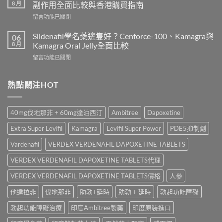
鋼
嗎？
8 月
副作用全面比較與香港購買指南
香
Cialis
在
留言功能已關閉
港
常
〈雙
價
見
效
錢
Sildenafil學名藥邊隻好？Cenforce-100、Kamagra與
06
副
威
2026
8 月
Kamagra Oral Jelly全面比較
作
而
｜
用、
在
留言功能已關閉
鋼
Viagra
注
〈Sildenafil
與
一
意
學
必
粒
事
名
熱點關注HOT
利
多
項
藥
勁
少
與
邊
怎
錢？
香
隻
麼
原
40mg伐地那非 + 60mg達泊西汀
Ambitree
Dapoxetine
港
好？
選？
廠
正
Cenforce-
2026
與
Extra Super Levifil
Kamagra
Levifil Super Power
PDE5抑制劑
貨
100、
年
學
購
Kamagra
效
Vardenafil
VERDEX VERDENAFIL DAPOXETINE TABLETS
名
買
與
果、
藥
指
Kamagra
VERDEX VERDENAFIL DAPOXETINE TABLETS代理
價
購
南〉
Oral
錢、
買
中
Jelly
VERDEX VERDENAFIL DAPOXETINE TABLETS價格
人參
副
比
全
作
較〉
他達拉非
伐地那非
助勃+延時
助勃 + 延時
勃起功能障礙
面
用
中
比
全
勃起功能障礙治療
印度Ambitree製藥
印度原裝進口
較〉
面
中
比