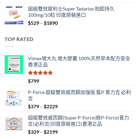
range:
超級雙效犀利士Super Tadarise 勃起持久
$829
100mg/10粒 印度原裝進口
through
Price
$
529
–
$
1890
$2129
range:
$529
TOP RATED
through
$1890
Vimax增大丸 增大膠囊 100%天然草本配方安全
香港正品
評分
5.00
$
799
滿分 5
P-Force 超級雙效威而鋼加強版 藍P 普力吉 必利
吉
Price
$
379
–
$
2229
range:
超級雙效威而鋼|Super P-Force|綠P-Force|普力
$379
吉|必利吉|印度原裝進口|香港正品
through
Price
$
329
–
$
2199
$2229
range: