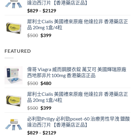
達泊西汀片【香港藥店正品】
$500.
$480.
Price
$
829
–
$
2129
range:
犀利士Cialis 美國禮來原廠 他達拉非 香港藥店正
$829
品 20mg 1盒/4粒
through
Original
Current
$
500
$
399
$2129
price
price
was:
is:
FEATURED
$500.
$399.
偉哥 Viagra 威而鋼膜衣錠 萬艾可 美國輝瑞原廠
西地那非片100mg 香港藥店正品
Original
Current
$
500
$
480
price
price
犀利士Cialis 美國禮來原廠 他達拉非 香港藥店正
was:
is:
品 20mg 1盒/4粒
$500.
$480.
Original
Current
$
500
$
399
price
price
必利勁Priligy 必利勁poxet-60 治療男性早洩 鹽酸
was:
is:
達泊西汀片【香港藥店正品】
$500.
$399.
Price
$
829
–
$
2129