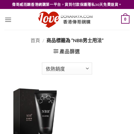
Skip
偉哥威而鋼香港網購第一平台，貨到付款保護隱私30天免費退貨。
to
content
0
首頁
/
商品標籤為 “NBB男士用法”
產品篩選