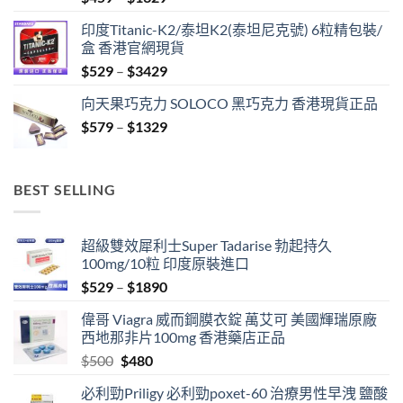
range:
印度Titanic-K2/泰坦K2(泰坦尼克號) 6粒精包裝/
$459
盒 香港官網現貨
through
Price
$
529
–
$
3429
$1329
range:
向天果巧克力 SOLOCO 黑巧克力 香港現貨正品
$529
Price
$
579
–
$
1329
through
range:
$3429
$579
through
BEST SELLING
$1329
超級雙效犀利士Super Tadarise 勃起持久
100mg/10粒 印度原裝進口
Price
$
529
–
$
1890
range:
偉哥 Viagra 威而鋼膜衣錠 萬艾可 美國輝瑞原廠
$529
西地那非片100mg 香港藥店正品
through
Original
Current
$
500
$
480
$1890
price
price
必利勁Priligy 必利勁poxet-60 治療男性早洩 鹽酸
was:
is: