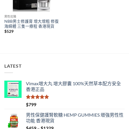
男性壯陽
NBB男士修護膏 增大增粗 修復
海綿體 三隻一療程 香港現貨
$
529
LATEST
Vimax增大丸 增大膠囊 100%天然草本配方安全
香港正品
評分
5.00
$
799
滿分 5
男性保健護腎軟糖 HEMP GUMMIES 增強男性性
功能 香港現貨
Price
$
459
–
$
1329