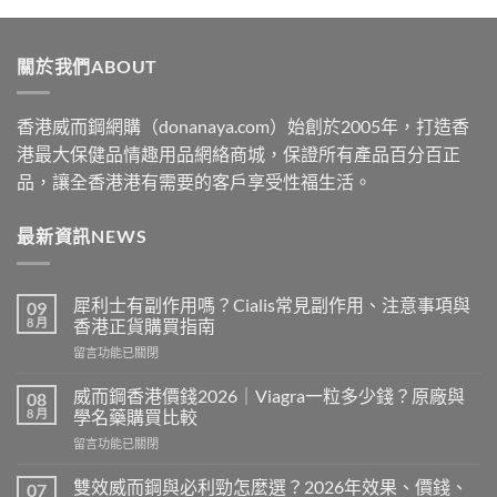
$329
through
關於我們ABOUT
$2199
香港威而鋼網購（donanaya.com）始創於2005年，打造香
港最大保健品情趣用品網絡商城，保證所有產品百分百正
品，讓全香港港有需要的客戶享受性福生活。
最新資訊NEWS
犀利士有副作用嗎？Cialis常見副作用、注意事項與
09
8 月
香港正貨購買指南
在
留言功能已關閉
〈犀
利
威而鋼香港價錢2026｜Viagra一粒多少錢？原廠與
08
士
8 月
學名藥購買比較
有
在
留言功能已關閉
副
〈威
作
而
用
雙效威而鋼與必利勁怎麼選？2026年效果、價錢、
07