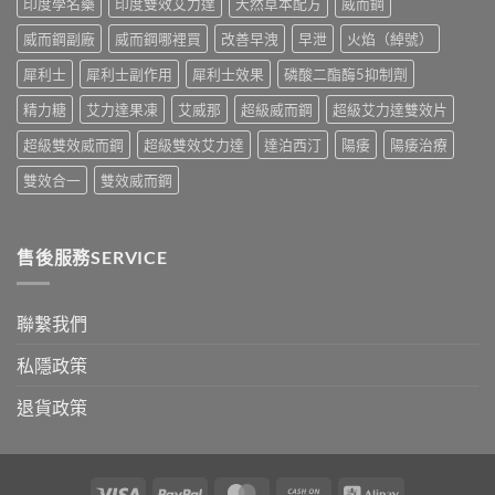
印度學名藥
印度雙效艾力達
天然草本配方
威而鋼
較
與
威而鋼副廠
威而鋼哪裡買
改善早洩
早泄
火焰（綽號）
香
港
犀利士
犀利士副作用
犀利士效果
磷酸二酯酶5抑制劑
購
買
精力糖
艾力達果凍
艾威那
超級威而鋼
超級艾力達雙效片
指
南〉
超級雙效威而鋼
超級雙效艾力達
達泊西汀
陽痿
陽痿治療
中
雙效合一
雙效威而鋼
售後服務SERVICE
聯繫我們
私隱政策
退貨政策
Visa
PayPal
MasterCard
Cash
Alipay