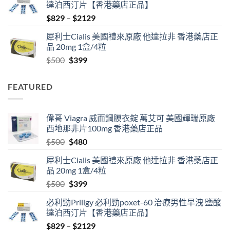
達泊西汀片【香港藥店正品】
$500.
$480.
Price
$
829
–
$
2129
range:
犀利士Cialis 美國禮來原廠 他達拉非 香港藥店正
$829
品 20mg 1盒/4粒
through
Original
Current
$
500
$
399
$2129
price
price
was:
is:
FEATURED
$500.
$399.
偉哥 Viagra 威而鋼膜衣錠 萬艾可 美國輝瑞原廠
西地那非片100mg 香港藥店正品
Original
Current
$
500
$
480
price
price
犀利士Cialis 美國禮來原廠 他達拉非 香港藥店正
was:
is:
品 20mg 1盒/4粒
$500.
$480.
Original
Current
$
500
$
399
price
price
必利勁Priligy 必利勁poxet-60 治療男性早洩 鹽酸
was:
is:
達泊西汀片【香港藥店正品】
$500.
$399.
Price
$
829
–
$
2129