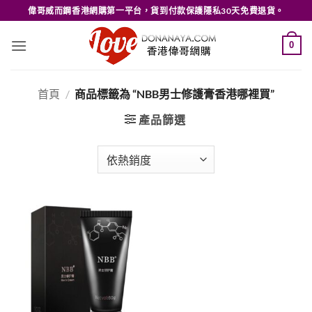
Skip
偉哥威而鋼香港網購第一平台，貨到付款保護隱私30天免費退貨。
to
content
0
首頁
/
商品標籤為 “NBB男士修護膏香港哪裡買”
產品篩選