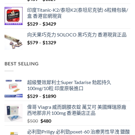
range:
印度Titanic-K2/泰坦K2(泰坦尼克號) 6粒精包裝/
$459
盒 香港官網現貨
through
Price
$
529
–
$
3429
$1329
range:
向天果巧克力 SOLOCO 黑巧克力 香港現貨正品
$529
Price
$
579
–
$
1329
through
range:
$3429
$579
through
BEST SELLING
$1329
超級雙效犀利士Super Tadarise 勃起持久
100mg/10粒 印度原裝進口
Price
$
529
–
$
1890
range:
偉哥 Viagra 威而鋼膜衣錠 萬艾可 美國輝瑞原廠
$529
西地那非片100mg 香港藥店正品
through
Original
Current
$
500
$
480
$1890
price
price
必利勁Priligy 必利勁poxet-60 治療男性早洩 鹽酸
was:
is: