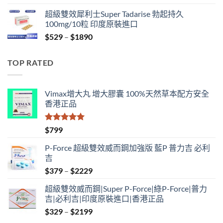
range:
超級雙效犀利士Super Tadarise 勃起持久
$829
100mg/10粒 印度原裝進口
through
Price
$
529
–
$
1890
$2129
range:
$529
TOP RATED
through
$1890
Vimax增大丸 增大膠囊 100%天然草本配方安全
香港正品
評分
5.00
$
799
滿分 5
P-Force 超級雙效威而鋼加強版 藍P 普力吉 必利
吉
Price
$
379
–
$
2229
range:
超級雙效威而鋼|Super P-Force|綠P-Force|普力
$379
吉|必利吉|印度原裝進口|香港正品
through
Price
$
329
–
$
2199
$2229
range: