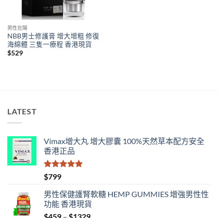
男性壯陽
NBB男士修護膏 增大增粗 修復
海綿體 三隻一療程 香港現貨
$
529
LATEST
Vimax增大丸 增大膠囊 100%天然草本配方安全
香港正品
評分
5.00
$
799
滿分 5
男性保健護腎軟糖 HEMP GUMMIES 增強男性性
功能 香港現貨
Price
$
459
–
$
1329