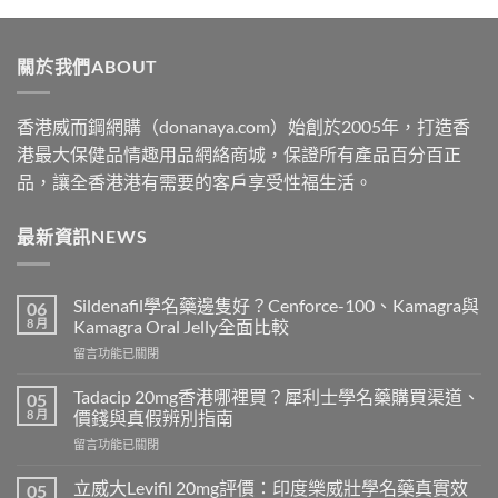
$329
through
關於我們ABOUT
$2199
香港威而鋼網購（donanaya.com）始創於2005年，打造香
港最大保健品情趣用品網絡商城，保證所有產品百分百正
品，讓全香港港有需要的客戶享受性福生活。
最新資訊NEWS
Sildenafil學名藥邊隻好？Cenforce-100、Kamagra與
06
8 月
Kamagra Oral Jelly全面比較
在
留言功能已關閉
〈Sildenafil
學
Tadacip 20mg香港哪裡買？犀利士學名藥購買渠道、
05
名
8 月
價錢與真假辨別指南
藥
在
留言功能已關閉
邊
〈Tadacip
隻
20mg
好？
立威大Levifil 20mg評價：印度樂威壯學名藥真實效
05