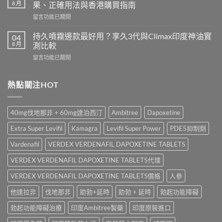
香
Cenforce-
8 月
果、正確用法與香港購買指南
港
100、
在
留言功能已關閉
哪
Kamagra
〈立
裡
與
威
買？
持久噴霧邊款最好用？享久3代與Climax印度神油實
04
Kamagra
大
犀
8 月
測比較
Oral
Levifil
利
Jelly
在
留言功能已關閉
20mg
士
全
〈持
評
學
面
久
價：
名
比
噴
熱點關注HOT
印
藥
較〉
霧
度
購
中
邊
樂
買
款
威
渠
40mg伐地那非 + 60mg達泊西汀
Ambitree
Dapoxetine
最
壯
道、
好
學
價
Extra Super Levifil
Kamagra
Levifil Super Power
PDE5抑制劑
用？
名
錢
享
藥
Vardenafil
VERDEX VERDENAFIL DAPOXETINE TABLETS
與
久
真
真
3
VERDEX VERDENAFIL DAPOXETINE TABLETS代理
實
假
代
效
辨
與
VERDEX VERDENAFIL DAPOXETINE TABLETS價格
人參
果、
別
Climax
正
指
他達拉非
伐地那非
助勃+延時
助勃 + 延時
勃起功能障礙
印
確
南〉
度
用
中
勃起功能障礙治療
印度Ambitree製藥
印度原裝進口
神
法
油
與