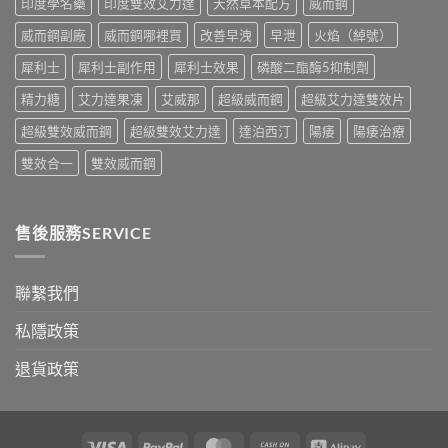
印度學名藥
印度雙效艾力達
天然草本配方
威而鋼
實
香
測
港
威而鋼副廠
威而鋼哪裡買
改善早洩
早泄
火焰（綽號）
比
購
較〉
買
犀利士
犀利士副作用
犀利士效果
磷酸二酯酶5抑制劑
中
指
南〉
精力糖
艾力達果凍
艾威那
超級威而鋼
超級艾力達雙效片
中
超級雙效威而鋼
超級雙效艾力達
達泊西汀
陽痿
陽痿治療
雙效合一
雙效威而鋼
售後服務SERVICE
聯繫我們
私隱政策
退貨政策
Visa
PayPal
MasterCard
Cash
Alipay