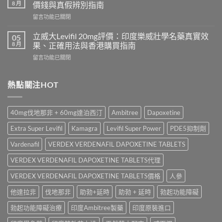
名
利
8 月
價錢與真假辨別指南
藥
勁
在
留言功能已關閉
邊
怎
〈Tadacip
隻
麼
20mg
好？
立威大Levifil 20mg評價：印度樂威壯學名藥真實效
05
選？
香
Cenforce-
8 月
果、正確用法與香港購買指南
2026
港
100、
年
在
留言功能已關閉
哪
Kamagra
效
〈立
裡
與
果、
威
買？
Kamagra
價
大
熱點關注HOT
犀
Oral
錢、
Levifil
利
Jelly
副
20mg
士
全
作
評
學
面
40mg伐地那非 + 60mg達泊西汀
Ambitree
Dapoxetine
用
價：
名
比
全
印
藥
較〉
Extra Super Levifil
Kamagra
Levifil Super Power
PDE5抑制劑
面
度
購
中
比
樂
買
Vardenafil
VERDEX VERDENAFIL DAPOXETINE TABLETS
較
威
渠
與
壯
VERDEX VERDENAFIL DAPOXETINE TABLETS代理
道、
香
學
價
港
名
VERDEX VERDENAFIL DAPOXETINE TABLETS價格
人參
錢
購
藥
與
買
他達拉非
伐地那非
助勃+延時
助勃 + 延時
勃起功能障礙
真
真
指
實
假
南〉
勃起功能障礙治療
印度Ambitree製藥
印度原裝進口
效
辨
中
果、
別