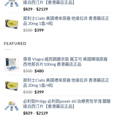
達泊西汀片【香港藥店正品】
$500.
$480.
Price
$
829
–
$
2129
range:
犀利士Cialis 美國禮來原廠 他達拉非 香港藥店正
$829
品 20mg 1盒/4粒
through
Original
Current
$
500
$
399
$2129
price
price
was:
is:
FEATURED
$500.
$399.
偉哥 Viagra 威而鋼膜衣錠 萬艾可 美國輝瑞原廠
西地那非片100mg 香港藥店正品
Original
Current
$
500
$
480
price
price
犀利士Cialis 美國禮來原廠 他達拉非 香港藥店正
was:
is:
品 20mg 1盒/4粒
$500.
$480.
Original
Current
$
500
$
399
price
price
必利勁Priligy 必利勁poxet-60 治療男性早洩 鹽酸
was:
is:
達泊西汀片【香港藥店正品】
$500.
$399.
Price
$
829
–
$
2129