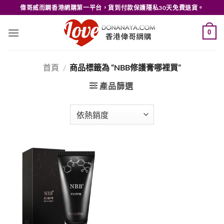
Skip
偉哥威而鋼香港網購第一平台，貨到付款保護隱私30天免費退貨。
to
content
0
首頁
/
商品標籤為 “NBB修護膏哪裡買”
產品篩選