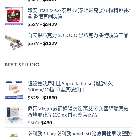
range:
印度Titanic-K2/泰坦K2(泰坦尼克號) 6粒精包裝/
$459
盒 香港官網現貨
through
Price
$
529
–
$
3429
$1329
range:
向天果巧克力 SOLOCO 黑巧克力 香港現貨正品
$529
Price
$
579
–
$
1329
through
range:
$3429
$579
through
BEST SELLING
$1329
超級雙效犀利士Super Tadarise 勃起持久
100mg/10粒 印度原裝進口
Price
$
529
–
$
1890
range:
偉哥 Viagra 威而鋼膜衣錠 萬艾可 美國輝瑞原廠
$529
西地那非片100mg 香港藥店正品
through
Original
Current
$
500
$
480
$1890
price
price
必利勁Priligy 必利勁poxet-60 治療男性早洩 鹽酸
was:
is: