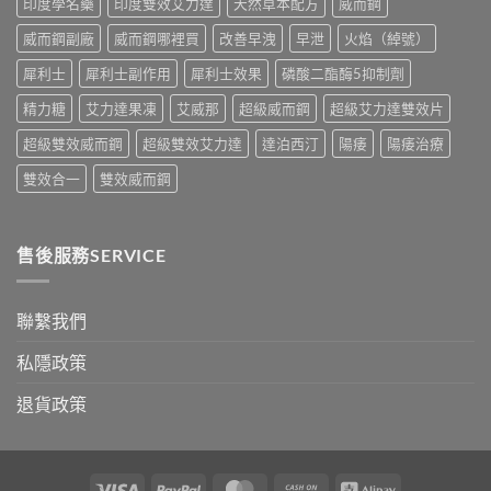
印度學名藥
印度雙效艾力達
天然草本配方
威而鋼
正
指
確
南〉
威而鋼副廠
威而鋼哪裡買
改善早洩
早泄
火焰（綽號）
用
中
法
犀利士
犀利士副作用
犀利士效果
磷酸二酯酶5抑制劑
與
香
精力糖
艾力達果凍
艾威那
超級威而鋼
超級艾力達雙效片
港
購
超級雙效威而鋼
超級雙效艾力達
達泊西汀
陽痿
陽痿治療
買
指
雙效合一
雙效威而鋼
南〉
中
售後服務SERVICE
聯繫我們
私隱政策
退貨政策
Visa
PayPal
MasterCard
Cash
Alipay