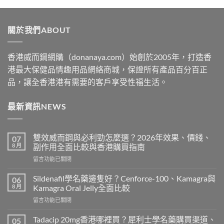
$329
through
關於我們ABOUT
$2199
香港威而鋼網購（donanaya.com）始創於2005年，打造香
港最大保健品情趣用品網絡商城，保證所有產品百分百正
品，讓全香港港有需要的客戶享受性福生活。
最新資訊NEWS
雙效威而鋼與必利勁怎麼選？2026年效果、價錢、
07
8 月
副作用全面比較與香港購買指南
在
留言功能已關閉
〈雙
效
Sildenafil學名藥邊隻好？Cenforce-100、Kamagra與
06
威
8 月
Kamagra Oral Jelly全面比較
而
在
留言功能已關閉
鋼
〈Sildenafil
與
學
必
Tadacip 20mg香港哪裡買？犀利士學名藥購買渠道、
05