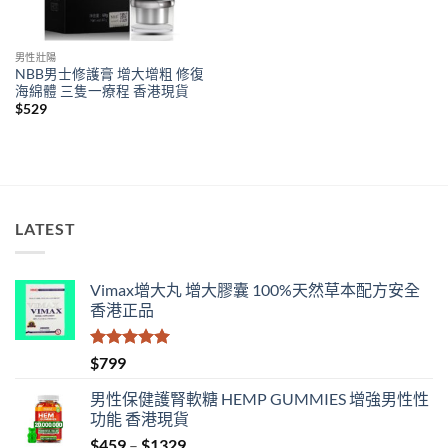
男性壯陽
NBB男士修護膏 增大增粗 修復
海綿體 三隻一療程 香港現貨
$
529
LATEST
Vimax增大丸 增大膠囊 100%天然草本配方安全
香港正品
評分
5.00
$
799
滿分 5
男性保健護腎軟糖 HEMP GUMMIES 增強男性性
功能 香港現貨
Price
$
459
–
$
1329