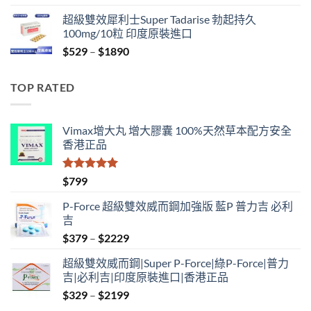
range:
超級雙效犀利士Super Tadarise 勃起持久
$829
100mg/10粒 印度原裝進口
through
Price
$
529
–
$
1890
$2129
range:
$529
TOP RATED
through
$1890
Vimax增大丸 增大膠囊 100%天然草本配方安全
香港正品
評分
5.00
$
799
滿分 5
P-Force 超級雙效威而鋼加強版 藍P 普力吉 必利
吉
Price
$
379
–
$
2229
range:
超級雙效威而鋼|Super P-Force|綠P-Force|普力
$379
吉|必利吉|印度原裝進口|香港正品
through
Price
$
329
–
$
2199
$2229
range: