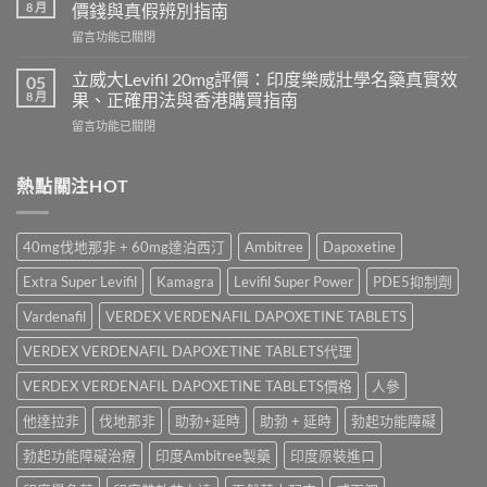
名
利
8 月
價錢與真假辨別指南
藥
勁
在
留言功能已關閉
邊
怎
〈Tadacip
隻
麼
20mg
好？
立威大Levifil 20mg評價：印度樂威壯學名藥真實效
05
選？
香
Cenforce-
8 月
果、正確用法與香港購買指南
2026
港
100、
年
在
留言功能已關閉
哪
Kamagra
效
〈立
裡
與
果、
威
買？
Kamagra
價
大
熱點關注HOT
犀
Oral
錢、
Levifil
利
Jelly
副
20mg
士
全
作
評
學
面
40mg伐地那非 + 60mg達泊西汀
Ambitree
Dapoxetine
用
價：
名
比
全
印
藥
較〉
Extra Super Levifil
Kamagra
Levifil Super Power
PDE5抑制劑
面
度
購
中
比
樂
買
Vardenafil
VERDEX VERDENAFIL DAPOXETINE TABLETS
較
威
渠
與
壯
VERDEX VERDENAFIL DAPOXETINE TABLETS代理
道、
香
學
價
港
名
VERDEX VERDENAFIL DAPOXETINE TABLETS價格
人參
錢
購
藥
與
買
他達拉非
伐地那非
助勃+延時
助勃 + 延時
勃起功能障礙
真
真
指
實
假
南〉
勃起功能障礙治療
印度Ambitree製藥
印度原裝進口
效
辨
中
果、
別