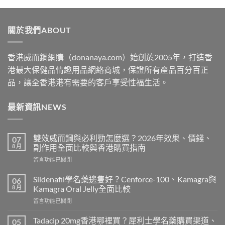
$329
through
關於我們ABOUT
$2199
香港威而鋼網購（donanaya.com）始創於2005年，打造香
港最大保健品情趣用品網絡商城，保證所有產品百分百正
品，讓全香港港有需要的客戶享受性福生活。
最新資訊NEWS
雙效威而鋼與必利勁怎麼選？2026年效果、價錢、
07
8 月
副作用全面比較與香港購買指南
在
留言功能已關閉
〈雙
效
Sildenafil學名藥邊隻好？Cenforce-100、Kamagra與
06
威
8 月
Kamagra Oral Jelly全面比較
而
在
留言功能已關閉
鋼
〈Sildenafil
與
學
必
Tadacip 20mg香港哪裡買？犀利士學名藥購買渠道、
05