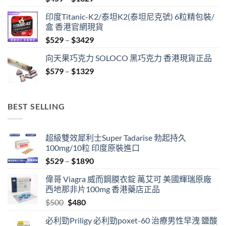
range:
印度Titanic-K2/泰坦K2(泰坦尼克號) 6粒精包裝/
$459
盒 香港官網現貨
through
Price
$
529
–
$
3429
$1329
range:
向天果巧克力 SOLOCO 黑巧克力 香港現貨正品
$529
Price
$
579
–
$
1329
through
range:
$3429
$579
through
BEST SELLING
$1329
超級雙效犀利士Super Tadarise 勃起持久
100mg/10粒 印度原裝進口
Price
$
529
–
$
1890
range:
偉哥 Viagra 威而鋼膜衣錠 萬艾可 美國輝瑞原廠
$529
西地那非片100mg 香港藥店正品
through
Original
Current
$
500
$
480
$1890
price
price
必利勁Priligy 必利勁poxet-60 治療男性早洩 鹽酸
was:
is: