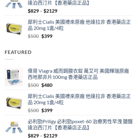
達泊西汀片【香港藥店正品】
$500.
$480.
Price
$
829
–
$
2129
range:
犀利士Cialis 美國禮來原廠 他達拉非 香港藥店正
$829
品 20mg 1盒/4粒
through
Original
Current
$
500
$
399
$2129
price
price
was:
is:
FEATURED
$500.
$399.
偉哥 Viagra 威而鋼膜衣錠 萬艾可 美國輝瑞原廠
西地那非片100mg 香港藥店正品
Original
Current
$
500
$
480
price
price
犀利士Cialis 美國禮來原廠 他達拉非 香港藥店正
was:
is:
品 20mg 1盒/4粒
$500.
$480.
Original
Current
$
500
$
399
price
price
必利勁Priligy 必利勁poxet-60 治療男性早洩 鹽酸
was:
is:
達泊西汀片【香港藥店正品】
$500.
$399.
Price
$
829
–
$
2129