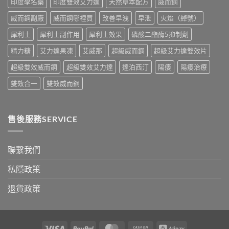
印度學名藥
印度雙效艾力達
天然草本配方
威而鋼
正
指
確
南〉
威而鋼副廠
威而鋼哪裡買
改善早洩
早泄
火焰（綽號）
用
中
法
犀利士
犀利士副作用
犀利士效果
磷酸二酯酶5抑制劑
與
香
精力糖
艾力達果凍
艾威那
超級威而鋼
超級艾力達雙效片
港
購
超級雙效威而鋼
超級雙效艾力達
達泊西汀
陽痿
陽痿治療
買
指
雙效合一
雙效威而鋼
南〉
中
售後服務SERVICE
聯繫我們
私隱政策
退貨政策
Visa
PayPal
MasterCard
Cash
Alipay