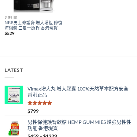
男性壯陽
NBB男士修護膏 增大增粗 修復
海綿體 三隻一療程 香港現貨
$
529
LATEST
Vimax增大丸 增大膠囊 100%天然草本配方安全
香港正品
評分
5.00
$
799
滿分 5
男性保健護腎軟糖 HEMP GUMMIES 增強男性性
功能 香港現貨
Price
$
459
–
$
1329