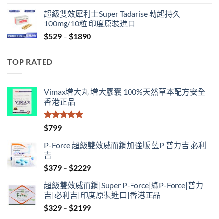
range:
超級雙效犀利士Super Tadarise 勃起持久
$829
100mg/10粒 印度原裝進口
through
Price
$
529
–
$
1890
$2129
range:
$529
TOP RATED
through
$1890
Vimax增大丸 增大膠囊 100%天然草本配方安全
香港正品
評分
5.00
$
799
滿分 5
P-Force 超級雙效威而鋼加強版 藍P 普力吉 必利
吉
Price
$
379
–
$
2229
range:
超級雙效威而鋼|Super P-Force|綠P-Force|普力
$379
吉|必利吉|印度原裝進口|香港正品
through
Price
$
329
–
$
2199
$2229
range: