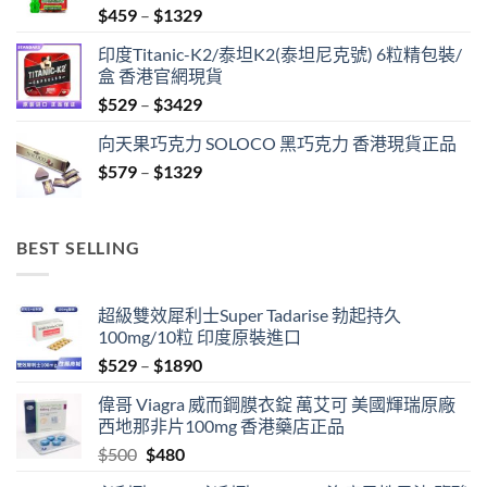
Price
$
459
–
$
1329
range:
印度Titanic-K2/泰坦K2(泰坦尼克號) 6粒精包裝/
$459
盒 香港官網現貨
through
Price
$
529
–
$
3429
$1329
range:
向天果巧克力 SOLOCO 黑巧克力 香港現貨正品
$529
Price
$
579
–
$
1329
through
range:
$3429
$579
through
BEST SELLING
$1329
超級雙效犀利士Super Tadarise 勃起持久
100mg/10粒 印度原裝進口
Price
$
529
–
$
1890
range:
偉哥 Viagra 威而鋼膜衣錠 萬艾可 美國輝瑞原廠
$529
西地那非片100mg 香港藥店正品
through
Original
Current
$
500
$
480
$1890
price
price