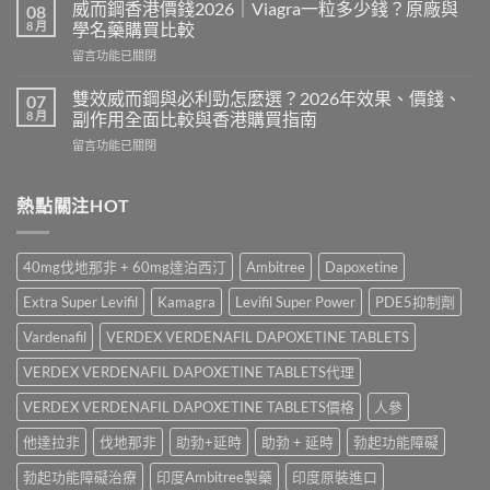
利
法
威而鋼香港價錢2026｜Viagra一粒多少錢？原廠與
08
士
與
8 月
學名藥購買比較
有
劑
在
留言功能已關閉
副
量
〈威
作
教
而
用
雙效威而鋼與必利勁怎麼選？2026年效果、價錢、
07
學
鋼
嗎？
8 月
副作用全面比較與香港購買指南
｜
香
Cialis
Priligy
在
留言功能已關閉
港
常
服
〈雙
價
見
用
效
錢
副
時
威
熱點關注HOT
2026
作
間、
而
｜
用、
30mg
鋼
Viagra
注
定
與
一
意
40mg伐地那非 + 60mg達泊西汀
Ambitree
Dapoxetine
60mg
必
粒
事
點
利
多
項
Extra Super Levifil
Kamagra
Levifil Super Power
PDE5抑制劑
揀？〉
勁
少
與
中
怎
錢？
Vardenafil
VERDEX VERDENAFIL DAPOXETINE TABLETS
香
麼
原
港
選？
VERDEX VERDENAFIL DAPOXETINE TABLETS代理
廠
正
2026
與
貨
年
VERDEX VERDENAFIL DAPOXETINE TABLETS價格
人參
學
購
效
名
買
他達拉非
伐地那非
助勃+延時
助勃 + 延時
勃起功能障礙
果、
藥
指
價
購
南〉
勃起功能障礙治療
印度Ambitree製藥
印度原裝進口
錢、
買
中