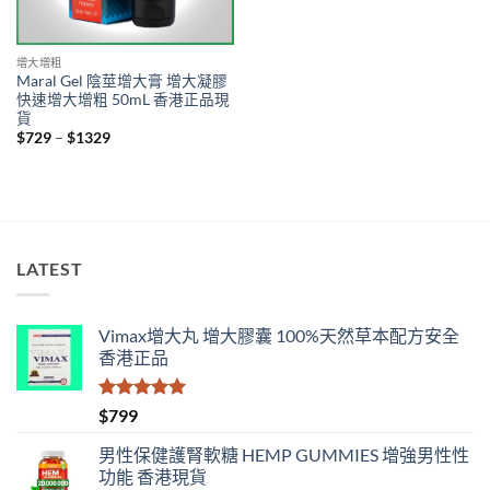
增大增粗
Maral Gel 陰莖增大膏 增大凝膠
快速增大增粗 50mL 香港正品現
貨
Price
$
729
–
$
1329
range:
$729
through
$1329
LATEST
Vimax增大丸 增大膠囊 100%天然草本配方安全
香港正品
評分
5.00
$
799
滿分 5
男性保健護腎軟糖 HEMP GUMMIES 增強男性性
功能 香港現貨