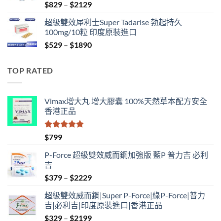
Price
$
829
–
$
2129
range:
超級雙效犀利士Super Tadarise 勃起持久
$829
100mg/10粒 印度原裝進口
through
Price
$
529
–
$
1890
$2129
range:
$529
TOP RATED
through
$1890
Vimax增大丸 增大膠囊 100%天然草本配方安全
香港正品
評分
5.00
$
799
滿分 5
P-Force 超級雙效威而鋼加強版 藍P 普力吉 必利
吉
Price
$
379
–
$
2229
range:
超級雙效威而鋼|Super P-Force|綠P-Force|普力
$379
吉|必利吉|印度原裝進口|香港正品
through
Price
$
329
–
$
2199
$2229