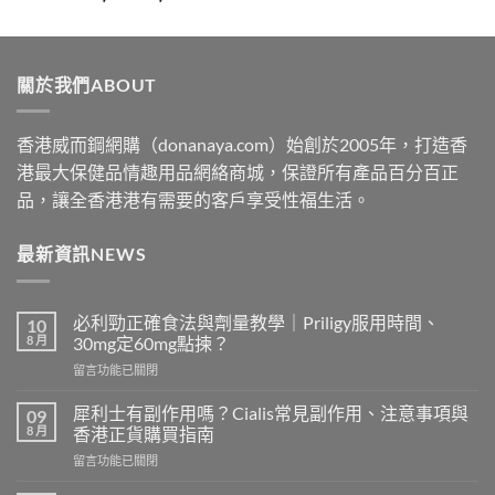
range:
$329
through
關於我們ABOUT
$2199
香港威而鋼網購（donanaya.com）始創於2005年，打造香
港最大保健品情趣用品網絡商城，保證所有產品百分百正
品，讓全香港港有需要的客戶享受性福生活。
最新資訊NEWS
必利勁正確食法與劑量教學｜Priligy服用時間、
10
8 月
30mg定60mg點揀？
在
留言功能已關閉
〈必
利
犀利士有副作用嗎？Cialis常見副作用、注意事項與
09
勁
8 月
香港正貨購買指南
正
在
留言功能已關閉
確
〈犀
食