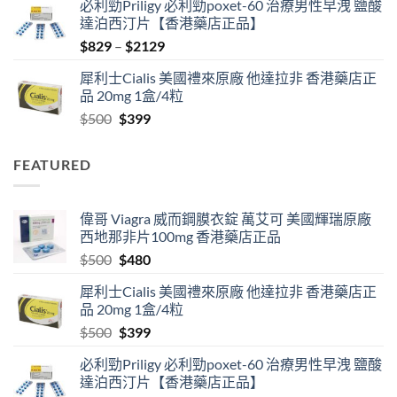
必利勁Priligy 必利勁poxet-60 治療男性早洩 鹽酸
was:
is:
達泊西汀片【香港藥店正品】
$500.
$480.
Price
$
829
–
$
2129
range:
犀利士Cialis 美國禮來原廠 他達拉非 香港藥店正
$829
品 20mg 1盒/4粒
through
Original
Current
$
500
$
399
$2129
price
price
was:
is:
FEATURED
$500.
$399.
偉哥 Viagra 威而鋼膜衣錠 萬艾可 美國輝瑞原廠
西地那非片100mg 香港藥店正品
Original
Current
$
500
$
480
price
price
犀利士Cialis 美國禮來原廠 他達拉非 香港藥店正
was:
is:
品 20mg 1盒/4粒
$500.
$480.
Original
Current
$
500
$
399
price
price
必利勁Priligy 必利勁poxet-60 治療男性早洩 鹽酸
was:
is:
達泊西汀片【香港藥店正品】
$500.
$399.