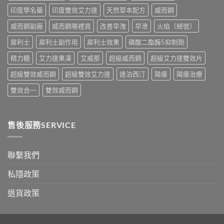
副
比
印度學名藥
印度雙效艾力達
天然草本配方
威而鋼
作
較〉
用
中
威而鋼副廠
威而鋼哪裡買
改善早洩
早泄
火焰（綽號）
全
面
犀利士
犀利士副作用
犀利士效果
磷酸二酯酶5抑制劑
比
較
精力糖
艾力達果凍
艾威那
超級威而鋼
超級艾力達雙效片
與
香
超級雙效威而鋼
超級雙效艾力達
達泊西汀
陽痿
陽痿治療
港
購
雙效合一
雙效威而鋼
買
指
南〉
中
售後服務SERVICE
聯繫我們
私隱政策
退貨政策