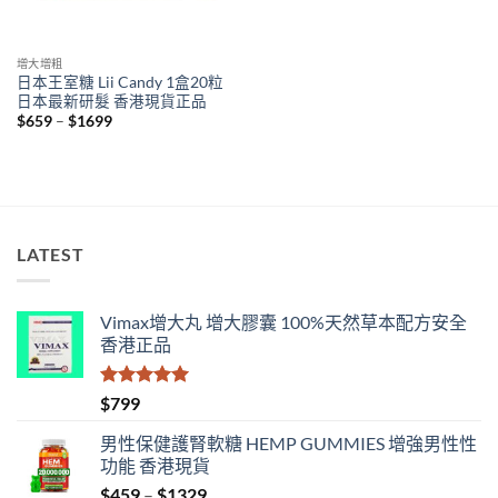
增大增粗
日本王室糖 Lii Candy 1盒20粒
日本最新研髮 香港現貨正品
Price
$
659
–
$
1699
range:
$659
through
$1699
LATEST
Vimax增大丸 增大膠囊 100%天然草本配方安全
香港正品
評分
5.00
$
799
滿分 5
男性保健護腎軟糖 HEMP GUMMIES 增強男性性
功能 香港現貨
Price
$
459
–
$
1329