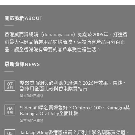
$329
through
關於我們ABOUT
$2199
香港威而鋼網購（donanaya.com）始創於2005年，打造香
港最大保健品情趣用品網絡商城，保證所有產品百分百正
品，讓全香港港有需要的客戶享受性福生活。
最新資訊NEWS
雙效威而鋼與必利勁怎麼選？2026年效果、價錢、
07
8 月
副作用全面比較與香港購買指南
在
留言功能已關閉
〈雙
效
Sildenafil學名藥邊隻好？Cenforce-100、Kamagra與
06
威
8 月
Kamagra Oral Jelly全面比較
而
在
留言功能已關閉
鋼
〈Sildenafil
與
學
必
Tadacip 20mg香港哪裡買？犀利士學名藥購買渠道、
05