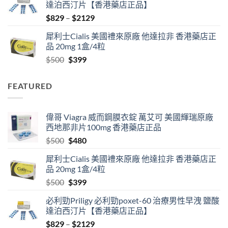
達泊西汀片【香港藥店正品】
$500.
$480.
Price
$
829
–
$
2129
range:
犀利士Cialis 美國禮來原廠 他達拉非 香港藥店正
$829
品 20mg 1盒/4粒
through
Original
Current
$
500
$
399
$2129
price
price
was:
is:
FEATURED
$500.
$399.
偉哥 Viagra 威而鋼膜衣錠 萬艾可 美國輝瑞原廠
西地那非片100mg 香港藥店正品
Original
Current
$
500
$
480
price
price
犀利士Cialis 美國禮來原廠 他達拉非 香港藥店正
was:
is:
品 20mg 1盒/4粒
$500.
$480.
Original
Current
$
500
$
399
price
price
必利勁Priligy 必利勁poxet-60 治療男性早洩 鹽酸
was:
is:
達泊西汀片【香港藥店正品】
$500.
$399.
Price
$
829
–
$
2129