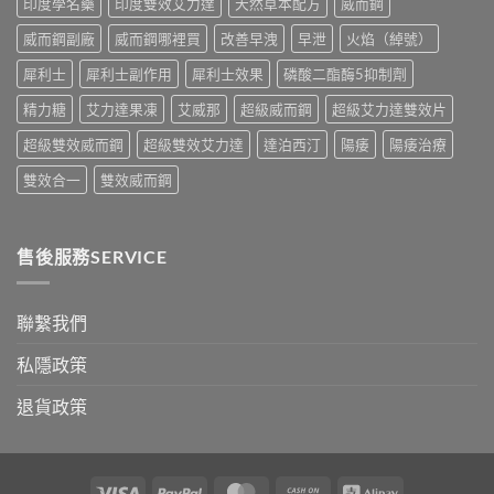
印度學名藥
印度雙效艾力達
天然草本配方
威而鋼
正
指
確
南〉
威而鋼副廠
威而鋼哪裡買
改善早洩
早泄
火焰（綽號）
用
中
法
犀利士
犀利士副作用
犀利士效果
磷酸二酯酶5抑制劑
與
香
精力糖
艾力達果凍
艾威那
超級威而鋼
超級艾力達雙效片
港
購
超級雙效威而鋼
超級雙效艾力達
達泊西汀
陽痿
陽痿治療
買
指
雙效合一
雙效威而鋼
南〉
中
售後服務SERVICE
聯繫我們
私隱政策
退貨政策
Visa
PayPal
MasterCard
Cash
Alipay