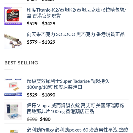
range:
印度Titanic-K2/泰坦K2(泰坦尼克號) 6粒精包裝/
$459
盒 香港官網現貨
through
Price
$
529
–
$
3429
$1329
range:
向天果巧克力 SOLOCO 黑巧克力 香港現貨正品
$529
Price
$
579
–
$
1329
through
range:
$3429
$579
through
BEST SELLING
$1329
超級雙效犀利士Super Tadarise 勃起持久
100mg/10粒 印度原裝進口
Price
$
529
–
$
1890
range:
偉哥 Viagra 威而鋼膜衣錠 萬艾可 美國輝瑞原廠
$529
西地那非片100mg 香港藥店正品
through
Original
Current
$
500
$
480
$1890
price
price
必利勁Priligy 必利勁poxet-60 治療男性早洩 鹽酸
was:
is: