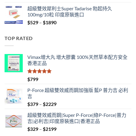
range:
超級雙效犀利士Super Tadarise 勃起持久
$829
100mg/10粒 印度原裝進口
through
Price
$
529
–
$
1890
$2129
range:
$529
TOP RATED
through
$1890
Vimax增大丸 增大膠囊 100%天然草本配方安全
香港正品
評分
5.00
$
799
滿分 5
P-Force 超級雙效威而鋼加強版 藍P 普力吉 必利
吉
Price
$
379
–
$
2229
range:
超級雙效威而鋼|Super P-Force|綠P-Force|普力
$379
吉|必利吉|印度原裝進口|香港正品
through
Price
$
329
–
$
2199
$2229
range: