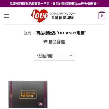
Skip
偉哥威而鋼香港網購第一平台，貨到付款保護隱私30天免費退貨。
to
content
0
首頁
/
商品標籤為 “LII CANDY劑量”
產品篩選