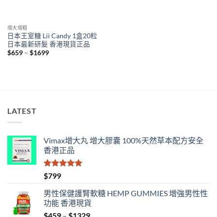
增大增粗
日本王室糖 Lii Candy 1盒20粒
日本最新研髮 香港現貨正品
Price
$
659
–
$
1699
range:
$659
through
$1699
LATEST
Vimax增大丸 增大膠囊 100%天然草本配方安全
香港正品
評分
5.00
$
799
滿分 5
男性保健護腎軟糖 HEMP GUMMIES 增強男性性
功能 香港現貨
Price
$
459
–
$
1329