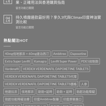
香
Cenforce-
8 月
果、正確用法與香港購買指南
港
100、
在
留言功能已關閉
哪
Kamagra
〈立
裡
與
威
買？
持久噴霧邊款最好用？享久3代與Climax印度神油實
04
Kamagra
大
犀
8 月
測比較
Oral
Levifil
利
Jelly
在
留言功能已關閉
20mg
士
全
〈持
評
學
面
久
價：
名
比
噴
熱點關注HOT
印
藥
較〉
霧
度
購
中
邊
樂
買
款
威
渠
40mg伐地那非 + 60mg達泊西汀
Ambitree
Dapoxetine
最
壯
道、
好
學
價
Extra Super Levifil
Kamagra
Levifil Super Power
PDE5抑制劑
用？
名
錢
享
藥
Vardenafil
VERDEX VERDENAFIL DAPOXETINE TABLETS
與
久
真
真
3
VERDEX VERDENAFIL DAPOXETINE TABLETS代理
實
假
代
效
辨
與
VERDEX VERDENAFIL DAPOXETINE TABLETS價格
人參
果、
別
Climax
正
指
他達拉非
伐地那非
助勃+延時
助勃 + 延時
勃起功能障礙
印
確
南〉
度
用
中
勃起功能障礙治療
印度Ambitree製藥
印度原裝進口
神
法
油
與