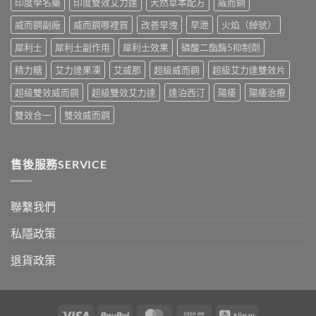
印度學名藥
印度雙效艾力達
天然草本配方
威而鋼
實
香
測
港
威而鋼副廠
威而鋼哪裡買
改善早洩
早泄
火焰（綽號）
比
購
較〉
買
犀利士
犀利士副作用
犀利士效果
磷酸二酯酶5抑制劑
中
指
南〉
精力糖
艾力達果凍
艾威那
超級威而鋼
超級艾力達雙效片
中
超級雙效威而鋼
超級雙效艾力達
達泊西汀
陽痿
陽痿治療
雙效合一
雙效威而鋼
售後服務SERVICE
聯繫我們
私隱政策
退貨政策
Visa
PayPal
MasterCard
Cash
Alipay