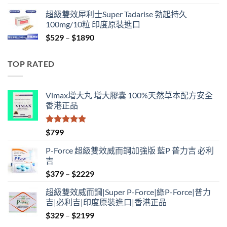
range:
超級雙效犀利士Super Tadarise 勃起持久
$829
100mg/10粒 印度原裝進口
through
Price
$
529
–
$
1890
$2129
range:
$529
TOP RATED
through
$1890
Vimax增大丸 增大膠囊 100%天然草本配方安全
香港正品
評分
5.00
$
799
滿分 5
P-Force 超級雙效威而鋼加強版 藍P 普力吉 必利
吉
Price
$
379
–
$
2229
range:
超級雙效威而鋼|Super P-Force|綠P-Force|普力
$379
吉|必利吉|印度原裝進口|香港正品
through
Price
$
329
–
$
2199
$2229
range: