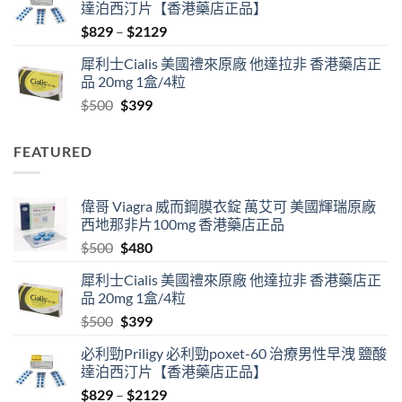
達泊西汀片【香港藥店正品】
$500.
$480.
Price
$
829
–
$
2129
range:
犀利士Cialis 美國禮來原廠 他達拉非 香港藥店正
$829
品 20mg 1盒/4粒
through
Original
Current
$
500
$
399
$2129
price
price
was:
is:
FEATURED
$500.
$399.
偉哥 Viagra 威而鋼膜衣錠 萬艾可 美國輝瑞原廠
西地那非片100mg 香港藥店正品
Original
Current
$
500
$
480
price
price
犀利士Cialis 美國禮來原廠 他達拉非 香港藥店正
was:
is:
品 20mg 1盒/4粒
$500.
$480.
Original
Current
$
500
$
399
price
price
必利勁Priligy 必利勁poxet-60 治療男性早洩 鹽酸
was:
is:
達泊西汀片【香港藥店正品】
$500.
$399.
Price
$
829
–
$
2129