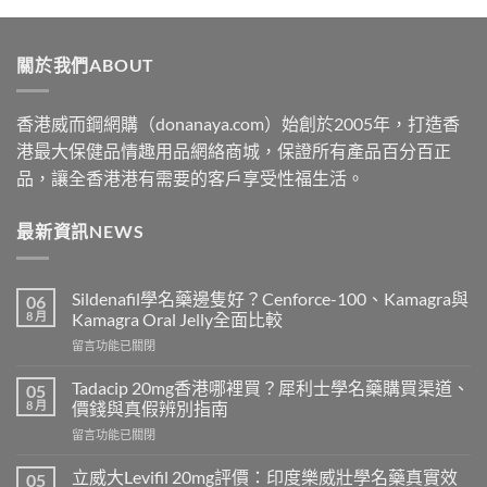
$329
through
關於我們ABOUT
$2199
香港威而鋼網購（donanaya.com）始創於2005年，打造香
港最大保健品情趣用品網絡商城，保證所有產品百分百正
品，讓全香港港有需要的客戶享受性福生活。
最新資訊NEWS
Sildenafil學名藥邊隻好？Cenforce-100、Kamagra與
06
8 月
Kamagra Oral Jelly全面比較
在
留言功能已關閉
〈Sildenafil
學
Tadacip 20mg香港哪裡買？犀利士學名藥購買渠道、
05
名
8 月
價錢與真假辨別指南
藥
在
留言功能已關閉
邊
〈Tadacip
隻
20mg
好？
立威大Levifil 20mg評價：印度樂威壯學名藥真實效
05