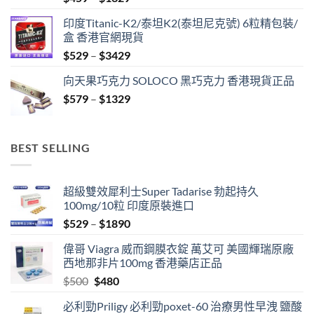
range:
印度Titanic-K2/泰坦K2(泰坦尼克號) 6粒精包裝/
$459
盒 香港官網現貨
through
Price
$
529
–
$
3429
$1329
range:
向天果巧克力 SOLOCO 黑巧克力 香港現貨正品
$529
Price
$
579
–
$
1329
through
range:
$3429
$579
through
BEST SELLING
$1329
超級雙效犀利士Super Tadarise 勃起持久
100mg/10粒 印度原裝進口
Price
$
529
–
$
1890
range:
偉哥 Viagra 威而鋼膜衣錠 萬艾可 美國輝瑞原廠
$529
西地那非片100mg 香港藥店正品
through
Original
Current
$
500
$
480
$1890
price
price
必利勁Priligy 必利勁poxet-60 治療男性早洩 鹽酸
was:
is: