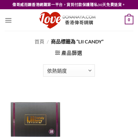
Skip
偉哥威而鋼香港網購第一平台，貨到付款保護隱私30天免費退貨。
to
content
0
首頁
/
商品標籤為 “LII CANDY”
產品篩選