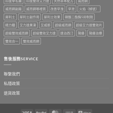
印度學名藥
印度雙效艾力達
天然草本配方
威而鋼
正
指
確
南〉
威而鋼副廠
威而鋼哪裡買
改善早洩
早泄
火焰（綽號）
用
中
法
犀利士
犀利士副作用
犀利士效果
磷酸二酯酶5抑制劑
與
香
精力糖
艾力達果凍
艾威那
超級威而鋼
超級艾力達雙效片
港
購
超級雙效威而鋼
超級雙效艾力達
達泊西汀
陽痿
陽痿治療
買
指
雙效合一
雙效威而鋼
南〉
中
售後服務SERVICE
聯繫我們
私隱政策
退貨政策
Visa
PayPal
MasterCard
Cash
Alipay