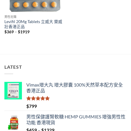
男性壯陽
Levifil 20Mg Tablets 立威大 樂威
壯香港正品
Price
$
369
–
$
1919
range:
$369
through
$1919
LATEST
Vimax增大丸 增大膠囊 100%天然草本配方安全
香港正品
評分
5.00
$
799
滿分 5
男性保健護腎軟糖 HEMP GUMMIES 增強男性性
功能 香港現貨
Price
$
459
–
$
1329