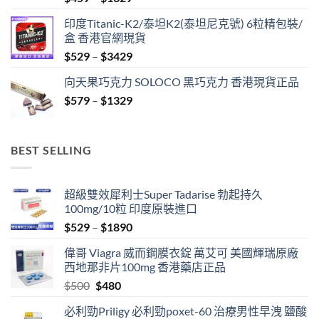
range:
印度Titanic-K2/泰坦K2(泰坦尼克號) 6粒精包裝/
$459
盒 香港官網現貨
through
Price
$
529
–
$
3429
$1329
range:
向天果巧克力 SOLOCO 黑巧克力 香港現貨正品
$529
Price
$
579
–
$
1329
through
range:
$3429
$579
through
BEST SELLING
$1329
超級雙效犀利士Super Tadarise 勃起持久
100mg/10粒 印度原裝進口
Price
$
529
–
$
1890
range:
偉哥 Viagra 威而鋼膜衣錠 萬艾可 美國輝瑞原廠
$529
西地那非片100mg 香港藥店正品
through
Original
Current
$
500
$
480
$1890
price
price
必利勁Priligy 必利勁poxet-60 治療男性早洩 鹽酸
was:
is: