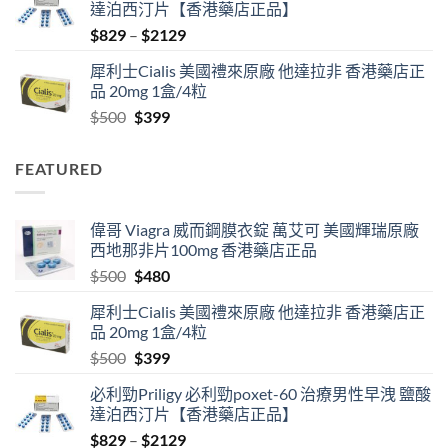
達泊西汀片【香港藥店正品】
$500.
$480.
Price
$
829
–
$
2129
range:
犀利士Cialis 美國禮來原廠 他達拉非 香港藥店正
$829
品 20mg 1盒/4粒
through
Original
Current
$
500
$
399
$2129
price
price
was:
is:
FEATURED
$500.
$399.
偉哥 Viagra 威而鋼膜衣錠 萬艾可 美國輝瑞原廠
西地那非片100mg 香港藥店正品
Original
Current
$
500
$
480
price
price
犀利士Cialis 美國禮來原廠 他達拉非 香港藥店正
was:
is:
品 20mg 1盒/4粒
$500.
$480.
Original
Current
$
500
$
399
price
price
必利勁Priligy 必利勁poxet-60 治療男性早洩 鹽酸
was:
is:
達泊西汀片【香港藥店正品】
$500.
$399.
Price
$
829
–
$
2129