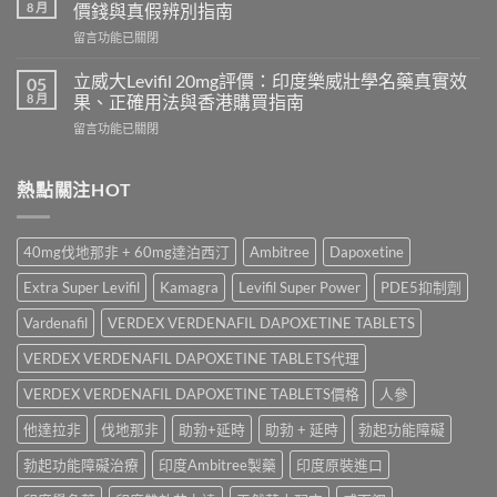
名
利
8 月
價錢與真假辨別指南
藥
勁
在
留言功能已關閉
邊
怎
〈Tadacip
隻
麼
20mg
好？
立威大Levifil 20mg評價：印度樂威壯學名藥真實效
05
選？
香
Cenforce-
8 月
果、正確用法與香港購買指南
2026
港
100、
年
在
留言功能已關閉
哪
Kamagra
效
〈立
裡
與
果、
威
買？
Kamagra
價
大
熱點關注HOT
犀
Oral
錢、
Levifil
利
Jelly
副
20mg
士
全
作
評
學
面
40mg伐地那非 + 60mg達泊西汀
Ambitree
Dapoxetine
用
價：
名
比
全
印
藥
較〉
Extra Super Levifil
Kamagra
Levifil Super Power
PDE5抑制劑
面
度
購
中
比
樂
買
Vardenafil
VERDEX VERDENAFIL DAPOXETINE TABLETS
較
威
渠
與
壯
VERDEX VERDENAFIL DAPOXETINE TABLETS代理
道、
香
學
價
港
名
VERDEX VERDENAFIL DAPOXETINE TABLETS價格
人參
錢
購
藥
與
買
他達拉非
伐地那非
助勃+延時
助勃 + 延時
勃起功能障礙
真
真
指
實
假
南〉
勃起功能障礙治療
印度Ambitree製藥
印度原裝進口
效
辨
中
果、
別