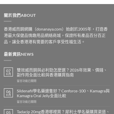
$329
through
關於我們ABOUT
$2199
香港威而鋼網購（donanaya.com）始創於2005年，打造香
港最大保健品情趣用品網絡商城，保證所有產品百分百正
品，讓全香港港有需要的客戶享受性福生活。
最新資訊NEWS
雙效威而鋼與必利勁怎麼選？2026年效果、價錢、
07
8 月
副作用全面比較與香港購買指南
在
留言功能已關閉
〈雙
效
Sildenafil學名藥邊隻好？Cenforce-100、Kamagra與
06
威
8 月
Kamagra Oral Jelly全面比較
而
在
留言功能已關閉
鋼
〈Sildenafil
與
學
必
Tadacip 20mg香港哪裡買？犀利士學名藥購買渠道、
05