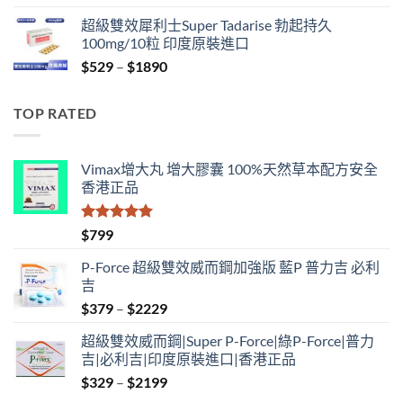
range:
超級雙效犀利士Super Tadarise 勃起持久
$829
100mg/10粒 印度原裝進口
through
Price
$
529
–
$
1890
$2129
range:
$529
TOP RATED
through
$1890
Vimax增大丸 增大膠囊 100%天然草本配方安全
香港正品
評分
5.00
$
799
滿分 5
P-Force 超級雙效威而鋼加強版 藍P 普力吉 必利
吉
Price
$
379
–
$
2229
range:
超級雙效威而鋼|Super P-Force|綠P-Force|普力
$379
吉|必利吉|印度原裝進口|香港正品
through
Price
$
329
–
$
2199
$2229
range: