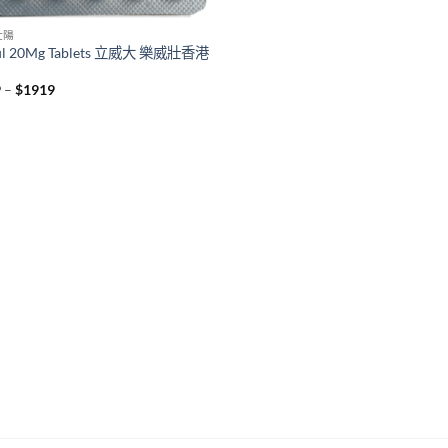
壯陽
ifil 20Mg Tablets 立威大 樂威壯香港
Price
9
–
$
1919
range:
$369
through
$1919