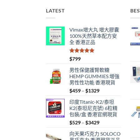
LATEST
BES
Vimax增大丸 增大膠囊
100%天然草本配方安
全 香港正品
評分
5.00
$
799
滿分 5
男性保健護腎軟糖
HEMP GUMMIES 增強
男性性功能 香港現貨
Price
$
459
–
$
1329
range:
印度Titanic-K2/泰坦
$459
K2(泰坦尼克號) 6粒精
through
包裝/盒 香港官網現貨
$1329
Price
$
529
–
$
3429
range:
向天果巧克力 SOLOCO
$529
黑巧克力 香港現貨正品