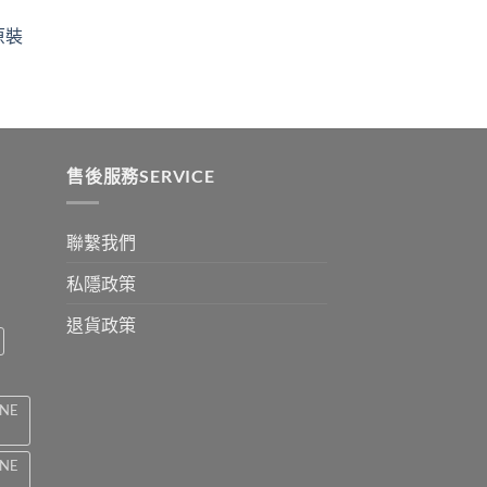
$329
ugh
through
原裝
9
$2199
:
ugh
0
售後服務SERVICE
聯繫我們
私隱政策
退貨政策
INE
INE