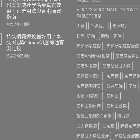
香
100、
印度樂威壯學名藥真實效
港
Kamagra
VERDEX VERDENAFIL DAPOXET
果、正確用法與香港購買
哪
與
TABLETS價格
指南
裡
Kamagra
買？
Oral
在
留言功能已關閉
人參
他達拉非
伐地那非
犀
Jelly
〈立
利
全
威
持久噴霧邊款最好用？享
助勃+延時
助勃 + 延時
士
面
大
久3代與Climax印度神油實
學
比
Levifil
勃起功能障礙
勃起功能障礙治療
測比較
名
較〉
20mg
藥
在
印度Ambitree製藥
印度原裝進口
中
評
留言功能已關閉
購
〈持
價：
印度學名藥
印度雙效艾力達
買
久
印
渠
噴
度
天然草本配方
威而鋼
威而鋼
道、
霧
樂
價
邊
威
威而鋼哪裡買
改善早洩
早泄
錢
款
壯
與
最
學
火焰（綽號）
犀利士
真
好
名
假
用？
藥
犀利士副作用
犀利士效果
辨
享
真
別
久
實
磷酸二酯酶5抑制劑
精力糖
指
3
效
南〉
代
果、
艾力達果凍
艾威那
超級威而
中
與
正
Climax
確
超級艾力達雙效片
超級雙效威而