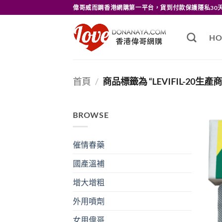
Skip
偉哥威而鋼香港網購第一平台，貨到付款保護隱私30
to
content
HO
首頁
/
商品標籤為 “LEVIFIL-20生產商
BROWSE
催情春藥
國產溫補
增大增粗
外用噴劑
女用偉哥