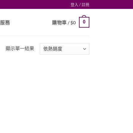
登入 / 註冊
0
戶服務
購物車 /
$
0
顯示單一結果