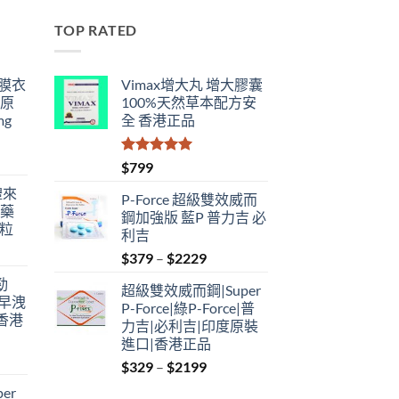
TOP RATED
鋼膜衣
Vimax增大丸 增大膠囊
瑞原
100%天然草本配方安
mg
全 香港正品
評分
5.00
$
799
滿分 5
禮來
P-Force 超級雙效威而
港藥
鋼加強版 藍P 普力吉 必
4粒
利吉
Price
$
379
–
$
2229
range:
勁
超級雙效威而鋼|Super
$379
性早洩
P-Force|綠P-Force|普
through
香港
力吉|必利吉|印度原裝
$2229
進口|香港正品
Price
$
329
–
$
2199
:
range:
er