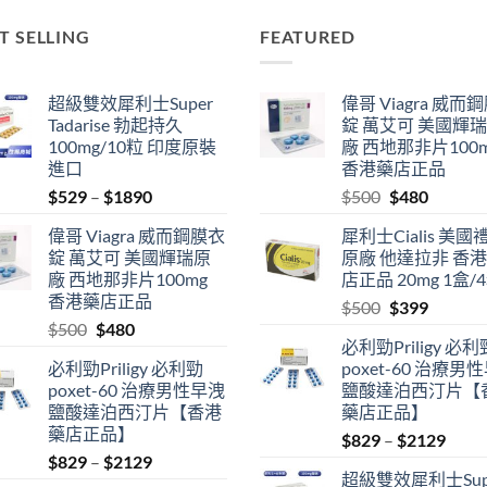
T SELLING
FEATURED
超級雙效犀利士Super
偉哥 Viagra 威而
Tadarise 勃起持久
錠 萬艾可 美國輝
100mg/10粒 印度原裝
廠 西地那非片100
進口
香港藥店正品
Price
Original
Current
$
529
–
$
1890
$
500
$
480
range:
price
price
偉哥 Viagra 威而鋼膜衣
犀利士Cialis 美國
$529
was:
is:
錠 萬艾可 美國輝瑞原
原廠 他達拉非 香
through
$500.
$480.
廠 西地那非片100mg
店正品 20mg 1盒/
$1890
香港藥店正品
Original
Current
$
500
$
399
Original
Current
$
500
$
480
price
price
必利勁Priligy 必利
price
price
was:
is:
必利勁Priligy 必利勁
poxet-60 治療男
was:
is:
$500.
$399.
poxet-60 治療男性早洩
鹽酸達泊西汀片【
$500.
$480.
鹽酸達泊西汀片【香港
藥店正品】
藥店正品】
Price
$
829
–
$
2129
Price
$
829
–
$
2129
range
超級雙效犀利士Sup
range:
$829