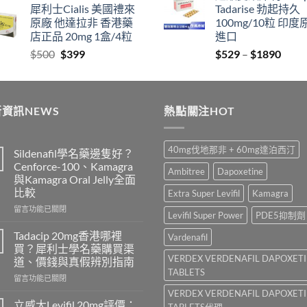
犀利士Cialis 美國禮來
Tadarise 勃起持久
$829
thro
原廠 他達拉非 香港藥
100mg/10粒 印度
through
$212
店正品 20mg 1盒/4粒
進口
$2129
Original
Current
Price
$
500
$
399
$
529
–
$
1890
price
price
range
was:
is:
$529
$500.
$399.
thro
資訊NEWS
熱點關注HOT
$189
40mg伐地那非 + 60mg達泊西汀
Sildenafil學名藥邊隻好？
Cenforce-100、Kamagra
Ambitree
Dapoxetine
與Kamagra Oral Jelly全面
比較
Extra Super Levifil
Kamagra
在
留言功能已關閉
Levifil Super Power
PDE5抑制劑
〈Sildenafil
學
Tadacip 20mg香港哪裡
Vardenafil
名
買？犀利士學名藥購買渠
藥
VERDEX VERDENAFIL DAPOXET
道、價錢與真假辨別指南
邊
TABLETS
在
隻
留言功能已關閉
〈Tadacip
好？
VERDEX VERDENAFIL DAPOXET
20mg
Cenforce-
立威大Levifil 20mg評價：
TABLETS代理