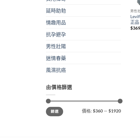
延時助勃
男性
Lev
正品
情趣用品
$
36
抗孕避孕
男性壯陽
迷情春藥
風濕抗癌
由價格篩選
最
最
價格:
$360
—
$1920
篩選
低
高
價
價
格
格