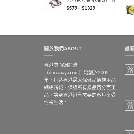
through
Price
$
579
–
$
1329
$3429
range:
$579
through
$1329
關於我們ABOUT
最新
香港威而鋼網購
06
（donanaya.com）始創於2005
8 月
年，打造香港最大保健品情趣用品
網絡商城，保證所有產品百分百正
品，讓全香港港有需要的客戶享受
性福生活。
05
8 月
05