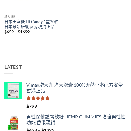
增大增粗
日本王室糖 Lii Candy 1盒20粒
日本最新研髮 香港現貨正品
Price
$
659
–
$
1699
range:
$659
through
$1699
LATEST
Vimax增大丸 增大膠囊 100%天然草本配方安全
香港正品
評分
5.00
$
799
滿分 5
男性保健護腎軟糖 HEMP GUMMIES 增強男性性
功能 香港現貨
Price
$
459
–
$
1329