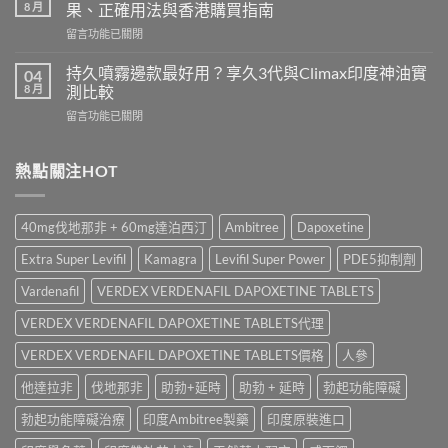
香
Cenforce-
8 月
果、正確用法與香港購買指南
港
100、
在
留言功能已關閉
哪
Kamagra
〈立
裡
與
威
買？
持久噴霧邊款最好用？享久3代與Climax印度神油實
04
Kamagra
大
犀
8 月
測比較
Oral
Levifil
利
Jelly
在
留言功能已關閉
20mg
士
全
〈持
評
學
面
久
價：
名
比
噴
熱點關注HOT
印
藥
較〉
霧
度
購
中
邊
樂
買
款
威
渠
40mg伐地那非 + 60mg達泊西汀
Ambitree
Dapoxetine
最
壯
道、
好
學
價
Extra Super Levifil
Kamagra
Levifil Super Power
PDE5抑制劑
用？
名
錢
享
藥
Vardenafil
VERDEX VERDENAFIL DAPOXETINE TABLETS
與
久
真
真
3
VERDEX VERDENAFIL DAPOXETINE TABLETS代理
實
假
代
效
辨
與
VERDEX VERDENAFIL DAPOXETINE TABLETS價格
人參
果、
別
Climax
正
指
他達拉非
伐地那非
助勃+延時
助勃 + 延時
勃起功能障礙
印
確
南〉
度
用
中
勃起功能障礙治療
印度Ambitree製藥
印度原裝進口
神
法
油
與