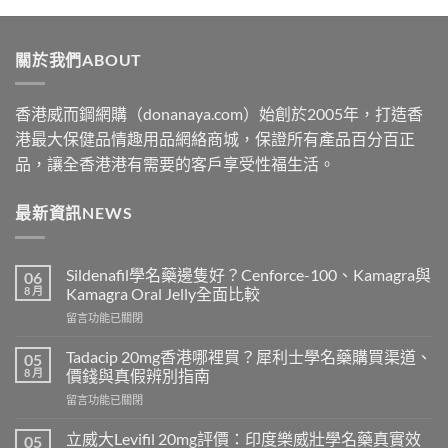
$329
through
關於我們ABOUT
$2199
香港威而鋼網購（donanaya.com）始創於2005年，打造香
港最大保健品情趣用品網絡商城，保證所有產品百分百正
品，讓全香港港有需要的客戶享受性福生活。
最新資訊NEWS
Sildenafil學名藥邊隻好？Cenforce-100、Kamagra與
06
8 月
Kamagra Oral Jelly全面比較
在
留言功能已關閉
〈Sildenafil
學
Tadacip 20mg香港哪裡買？犀利士學名藥購買渠道、
05
名
8 月
價錢與真假辨別指南
藥
在
留言功能已關閉
邊
〈Tadacip
隻
20mg
好？
立威大Levifil 20mg評價：印度樂威壯學名藥真實效
05