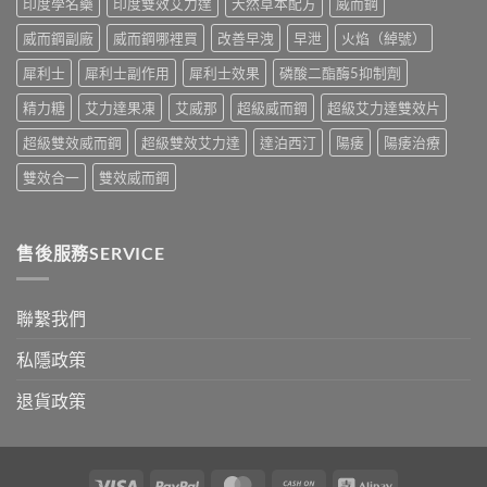
印度學名藥
印度雙效艾力達
天然草本配方
威而鋼
實
香
測
港
威而鋼副廠
威而鋼哪裡買
改善早洩
早泄
火焰（綽號）
比
購
較〉
買
犀利士
犀利士副作用
犀利士效果
磷酸二酯酶5抑制劑
中
指
南〉
精力糖
艾力達果凍
艾威那
超級威而鋼
超級艾力達雙效片
中
超級雙效威而鋼
超級雙效艾力達
達泊西汀
陽痿
陽痿治療
雙效合一
雙效威而鋼
售後服務SERVICE
聯繫我們
私隱政策
退貨政策
Visa
PayPal
MasterCard
Cash
Alipay