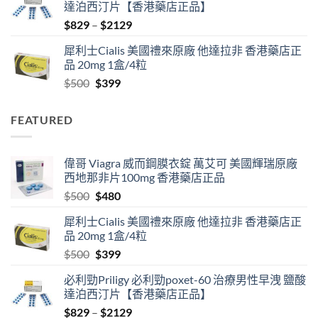
達泊西汀片【香港藥店正品】
$500.
$480.
Price
$
829
–
$
2129
range:
犀利士Cialis 美國禮來原廠 他達拉非 香港藥店正
$829
品 20mg 1盒/4粒
through
Original
Current
$
500
$
399
$2129
price
price
was:
is:
FEATURED
$500.
$399.
偉哥 Viagra 威而鋼膜衣錠 萬艾可 美國輝瑞原廠
西地那非片100mg 香港藥店正品
Original
Current
$
500
$
480
price
price
犀利士Cialis 美國禮來原廠 他達拉非 香港藥店正
was:
is:
品 20mg 1盒/4粒
$500.
$480.
Original
Current
$
500
$
399
price
price
必利勁Priligy 必利勁poxet-60 治療男性早洩 鹽酸
was:
is:
達泊西汀片【香港藥店正品】
$500.
$399.
Price
$
829
–
$
2129