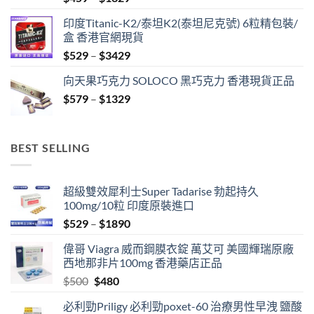
range:
印度Titanic-K2/泰坦K2(泰坦尼克號) 6粒精包裝/
$459
盒 香港官網現貨
through
Price
$
529
–
$
3429
$1329
range:
向天果巧克力 SOLOCO 黑巧克力 香港現貨正品
$529
Price
$
579
–
$
1329
through
range:
$3429
$579
through
BEST SELLING
$1329
超級雙效犀利士Super Tadarise 勃起持久
100mg/10粒 印度原裝進口
Price
$
529
–
$
1890
range:
偉哥 Viagra 威而鋼膜衣錠 萬艾可 美國輝瑞原廠
$529
西地那非片100mg 香港藥店正品
through
Original
Current
$
500
$
480
$1890
price
price
必利勁Priligy 必利勁poxet-60 治療男性早洩 鹽酸
was:
is: