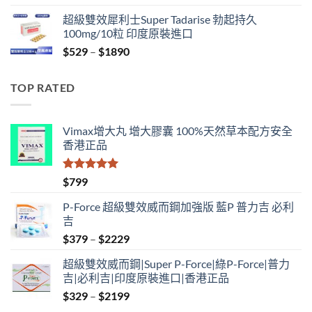
range:
超級雙效犀利士Super Tadarise 勃起持久
$829
100mg/10粒 印度原裝進口
through
Price
$
529
–
$
1890
$2129
range:
$529
TOP RATED
through
$1890
Vimax增大丸 增大膠囊 100%天然草本配方安全
香港正品
評分
5.00
$
799
滿分 5
P-Force 超級雙效威而鋼加強版 藍P 普力吉 必利
吉
Price
$
379
–
$
2229
range:
超級雙效威而鋼|Super P-Force|綠P-Force|普力
$379
吉|必利吉|印度原裝進口|香港正品
through
Price
$
329
–
$
2199
$2229
range: