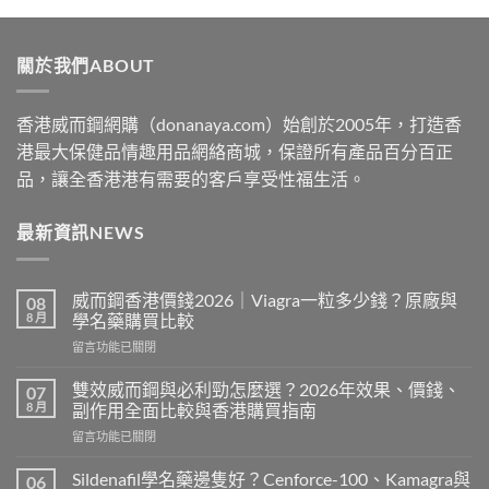
$329
through
關於我們ABOUT
$2199
香港威而鋼網購（donanaya.com）始創於2005年，打造香
港最大保健品情趣用品網絡商城，保證所有產品百分百正
品，讓全香港港有需要的客戶享受性福生活。
最新資訊NEWS
威而鋼香港價錢2026｜Viagra一粒多少錢？原廠與
08
8 月
學名藥購買比較
在
留言功能已關閉
〈威
而
雙效威而鋼與必利勁怎麼選？2026年效果、價錢、
07
鋼
8 月
副作用全面比較與香港購買指南
香
在
留言功能已關閉
港
〈雙
價
效
錢
Sildenafil學名藥邊隻好？Cenforce-100、Kamagra與
06