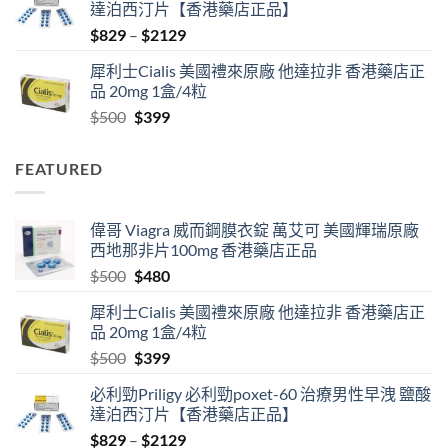
達泊西汀片【香港藥店正品】
$500.
$480.
Price
$
829
–
$
2129
range:
犀利士Cialis 美國禮來原廠 他達拉非 香港藥店正
$829
品 20mg 1盒/4粒
through
Original
Current
$
500
$
399
$2129
price
price
was:
is:
FEATURED
$500.
$399.
偉哥 Viagra 威而鋼膜衣錠 萬艾可 美國輝瑞原廠
西地那非片100mg 香港藥店正品
Original
Current
$
500
$
480
price
price
犀利士Cialis 美國禮來原廠 他達拉非 香港藥店正
was:
is:
品 20mg 1盒/4粒
$500.
$480.
Original
Current
$
500
$
399
price
price
必利勁Priligy 必利勁poxet-60 治療男性早洩 鹽酸
was:
is:
達泊西汀片【香港藥店正品】
$500.
$399.
Price
$
829
–
$
2129