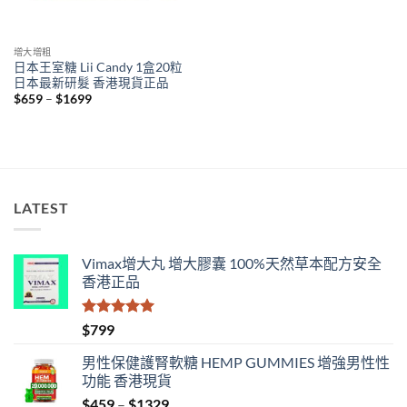
增大增粗
日本王室糖 Lii Candy 1盒20粒
日本最新研髮 香港現貨正品
Price
$
659
–
$
1699
range:
$659
through
$1699
LATEST
Vimax增大丸 增大膠囊 100%天然草本配方安全
香港正品
評分
5.00
$
799
滿分 5
男性保健護腎軟糖 HEMP GUMMIES 增強男性性
功能 香港現貨
Price
$
459
–
$
1329