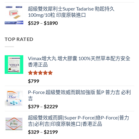
range:
超級雙效犀利士Super Tadarise 勃起持久
$829
100mg/10粒 印度原裝進口
through
Price
$
529
–
$
1890
$2129
range:
$529
TOP RATED
through
$1890
Vimax增大丸 增大膠囊 100%天然草本配方安全
香港正品
評分
5.00
$
799
滿分 5
P-Force 超級雙效威而鋼加強版 藍P 普力吉 必利
吉
Price
$
379
–
$
2229
range:
超級雙效威而鋼|Super P-Force|綠P-Force|普力
$379
吉|必利吉|印度原裝進口|香港正品
through
Price
$
329
–
$
2199
$2229
range: