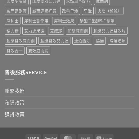
印度學名藥
印度雙效艾力達
天然草本配方
威而鋼
與
買
真
指
威而鋼副廠
威而鋼哪裡買
改善早洩
早泄
火焰（綽號）
假
南〉
辨
中
犀利士
犀利士副作用
犀利士效果
磷酸二酯酶5抑制劑
別
指
精力糖
艾力達果凍
艾威那
超級威而鋼
超級艾力達雙效片
南〉
中
超級雙效威而鋼
超級雙效艾力達
達泊西汀
陽痿
陽痿治療
雙效合一
雙效威而鋼
售後服務SERVICE
聯繫我們
私隱政策
退貨政策
Visa
PayPal
MasterCard
Cash
Alipay