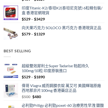
range:
印度Titanic-K2/泰坦K2(泰坦尼克號) 6粒精包裝/
$459
盒 香港官網現貨
through
Price
$
529
–
$
3429
$1329
range:
向天果巧克力 SOLOCO 黑巧克力 香港現貨正品
$529
Price
$
579
–
$
1329
through
range:
$3429
$579
through
BEST SELLING
$1329
超級雙效犀利士Super Tadarise 勃起持久
100mg/10粒 印度原裝進口
Price
$
529
–
$
1890
range:
偉哥 Viagra 威而鋼膜衣錠 萬艾可 美國輝瑞原廠
$529
西地那非片100mg 香港藥店正品
through
Original
Current
$
500
$
480
$1890
price
price
必利勁Priligy 必利勁poxet-60 治療男性早洩 鹽酸
was:
is: