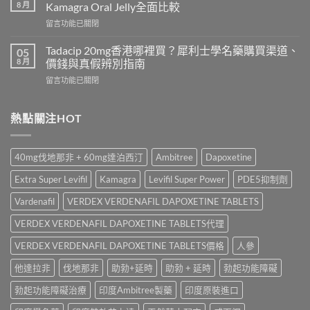
威
2026
8 月
Kamagra Oral Jelly全面比較
而
｜
在
留言功能已關閉
鋼
Viagra
〈Sildenafil
與
一
學
必
Tadacip 20mg香港哪裡買？犀利士學名藥購買渠道、
05
粒
名
利
8 月
價錢與真假辨別指南
多
藥
勁
少
在
留言功能已關閉
邊
怎
錢？
〈Tadacip
隻
麼
原
20mg
好？
選？
廠
香
熱點關注HOT
Cenforce-
2026
與
港
100、
年
學
哪
Kamagra
效
名
裡
與
果、
40mg伐地那非 + 60mg達泊西汀
Ambitree
Dapoxetine
藥
買？
Kamagra
價
購
犀
Oral
錢、
Extra Super Levifil
Kamagra
Levifil Super Power
PDE5抑制劑
買
利
Jelly
副
比
士
全
Vardenafil
VERDEX VERDENAFIL DAPOXETINE TABLETS
作
較〉
學
面
用
中
名
VERDEX VERDENAFIL DAPOXETINE TABLETS代理
比
全
藥
較〉
面
購
VERDEX VERDENAFIL DAPOXETINE TABLETS價格
人參
中
比
買
較
他達拉非
伐地那非
助勃+延時
助勃 + 延時
勃起功能障礙
渠
與
道、
香
勃起功能障礙治療
印度Ambitree製藥
印度原裝進口
價
港
錢
購