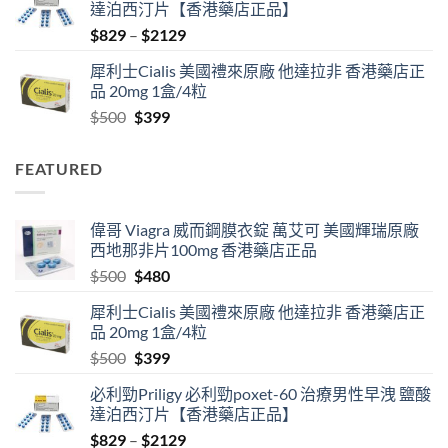
達泊西汀片【香港藥店正品】
$500.
$480.
Price
$
829
–
$
2129
range:
犀利士Cialis 美國禮來原廠 他達拉非 香港藥店正
$829
品 20mg 1盒/4粒
through
Original
Current
$
500
$
399
$2129
price
price
was:
is:
FEATURED
$500.
$399.
偉哥 Viagra 威而鋼膜衣錠 萬艾可 美國輝瑞原廠
西地那非片100mg 香港藥店正品
Original
Current
$
500
$
480
price
price
犀利士Cialis 美國禮來原廠 他達拉非 香港藥店正
was:
is:
品 20mg 1盒/4粒
$500.
$480.
Original
Current
$
500
$
399
price
price
必利勁Priligy 必利勁poxet-60 治療男性早洩 鹽酸
was:
is:
達泊西汀片【香港藥店正品】
$500.
$399.
Price
$
829
–
$
2129