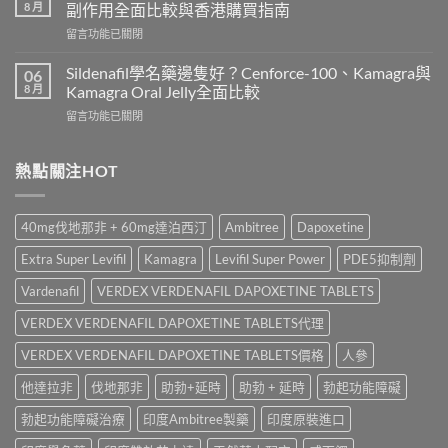
鋼
嗎？
8 月
副作用全面比較與香港購買指南
香
Cialis
在
留言功能已關閉
港
常
〈雙
價
見
效
錢
Sildenafil學名藥邊隻好？Cenforce-100、Kamagra與
06
副
威
2026
8 月
Kamagra Oral Jelly全面比較
作
而
｜
用、
在
留言功能已關閉
鋼
Viagra
注
〈Sildenafil
與
一
意
學
必
粒
事
名
熱點關注HOT
利
多
項
藥
勁
少
與
邊
怎
錢？
香
隻
麼
原
40mg伐地那非 + 60mg達泊西汀
Ambitree
Dapoxetine
港
好？
選？
廠
正
Cenforce-
2026
與
Extra Super Levifil
Kamagra
Levifil Super Power
PDE5抑制劑
貨
100、
年
學
購
Kamagra
效
Vardenafil
VERDEX VERDENAFIL DAPOXETINE TABLETS
名
買
與
果、
藥
指
Kamagra
VERDEX VERDENAFIL DAPOXETINE TABLETS代理
價
購
南〉
Oral
錢、
買
中
Jelly
VERDEX VERDENAFIL DAPOXETINE TABLETS價格
人參
副
比
全
作
較〉
他達拉非
伐地那非
助勃+延時
助勃 + 延時
勃起功能障礙
面
用
中
比
全
勃起功能障礙治療
印度Ambitree製藥
印度原裝進口
較〉
面
中
比