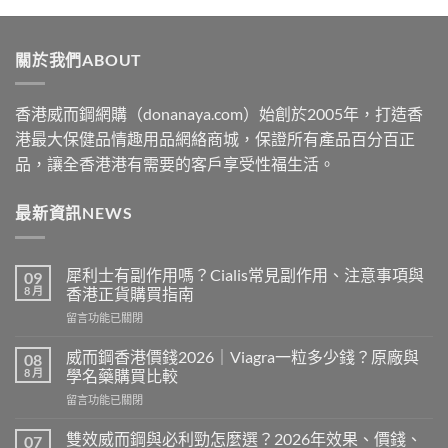
$329
through
關於我們ABOUT
$2199
香港威而鋼網購（donanaya.com）始創於2005年，打造香
港最大保健品情趣用品網絡商城，保證所有產品百分百正
品，讓全香港港有需要的客戶享受性福生活。
最新資訊NEWS
犀利士有副作用嗎？Cialis常見副作用、注意事項與
09
8 月
香港正貨購買指南
在
留言功能已關閉
〈犀
利
威而鋼香港價錢2026｜Viagra一粒多少錢？原廠與
08
士
8 月
學名藥購買比較
有
在
留言功能已關閉
副
〈威
作
而
用
雙效威而鋼與必利勁怎麼選？2026年效果、價錢、
07