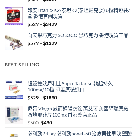
range:
印度Titanic-K2/泰坦K2(泰坦尼克號) 6粒精包裝/
$459
盒 香港官網現貨
through
Price
$
529
–
$
3429
$1329
range:
向天果巧克力 SOLOCO 黑巧克力 香港現貨正品
$529
Price
$
579
–
$
1329
through
range:
$3429
$579
through
BEST SELLING
$1329
超級雙效犀利士Super Tadarise 勃起持久
100mg/10粒 印度原裝進口
Price
$
529
–
$
1890
range:
偉哥 Viagra 威而鋼膜衣錠 萬艾可 美國輝瑞原廠
$529
西地那非片100mg 香港藥店正品
through
Original
Current
$
500
$
480
$1890
price
price
必利勁Priligy 必利勁poxet-60 治療男性早洩 鹽酸
was:
is: