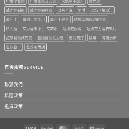
印度學名藥
印度雙效艾力達
天然草本配方
威而鋼
較
與
威而鋼副廠
威而鋼哪裡買
改善早洩
早泄
火焰（綽號）
香
港
犀利士
犀利士副作用
犀利士效果
磷酸二酯酶5抑制劑
購
買
精力糖
艾力達果凍
艾威那
超級威而鋼
超級艾力達雙效片
指
南〉
超級雙效威而鋼
超級雙效艾力達
達泊西汀
陽痿
陽痿治療
中
雙效合一
雙效威而鋼
售後服務SERVICE
聯繫我們
私隱政策
退貨政策
Visa
PayPal
MasterCard
Cash
Alipay