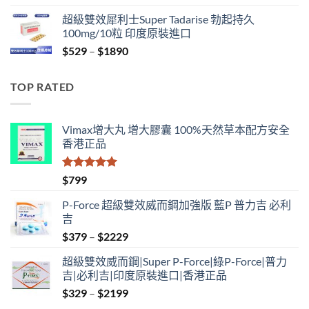
range:
超級雙效犀利士Super Tadarise 勃起持久
$829
100mg/10粒 印度原裝進口
through
Price
$
529
–
$
1890
$2129
range:
$529
TOP RATED
through
$1890
Vimax增大丸 增大膠囊 100%天然草本配方安全
香港正品
評分
5.00
$
799
滿分 5
P-Force 超級雙效威而鋼加強版 藍P 普力吉 必利
吉
Price
$
379
–
$
2229
range:
超級雙效威而鋼|Super P-Force|綠P-Force|普力
$379
吉|必利吉|印度原裝進口|香港正品
through
Price
$
329
–
$
2199
$2229
range: