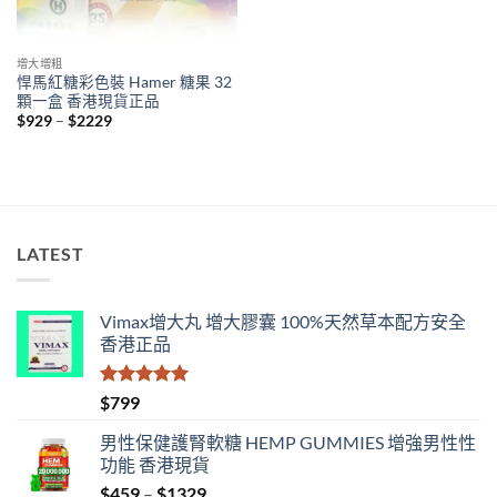
增大增粗
悍馬紅糖彩色裝 Hamer 糖果 32
顆一盒 香港現貨正品
Price
$
929
–
$
2229
range:
$929
through
$2229
LATEST
Vimax增大丸 增大膠囊 100%天然草本配方安全
香港正品
評分
5.00
$
799
滿分 5
男性保健護腎軟糖 HEMP GUMMIES 增強男性性
功能 香港現貨
Price
$
459
–
$
1329