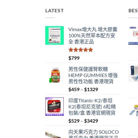
LATEST
BES
Vimax增大丸 增大膠囊
100%天然草本配方安
全 香港正品
評分
5.00
$
799
滿分 5
男性保健護腎軟糖
HEMP GUMMIES 增強
男性性功能 香港現貨
Price
$
459
–
$
1329
range:
印度Titanic-K2/泰坦
$459
K2(泰坦尼克號) 6粒精
through
包裝/盒 香港官網現貨
$1329
Price
$
529
–
$
3429
range:
向天果巧克力 SOLOCO
$529
黑巧克力 香港現貨正品