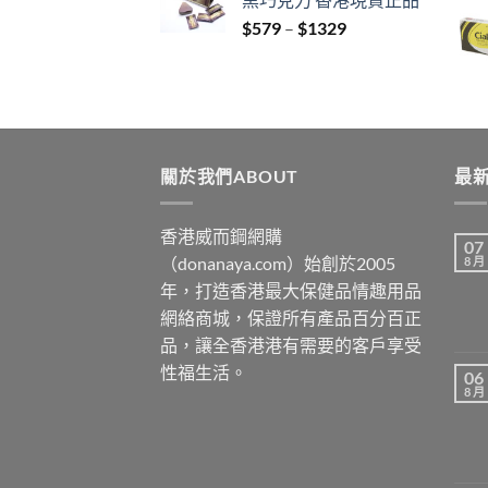
through
Price
$
579
–
$
1329
$3429
range:
$579
through
$1329
關於我們ABOUT
最新
香港威而鋼網購
07
（donanaya.com）始創於2005
8 月
年，打造香港最大保健品情趣用品
網絡商城，保證所有產品百分百正
品，讓全香港港有需要的客戶享受
性福生活。
06
8 月