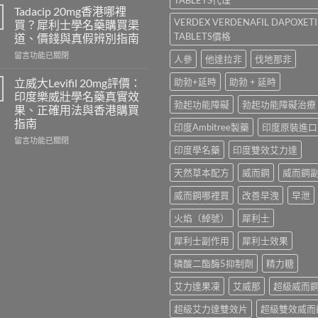
勁
學
Tadacip 20mg香港哪裡
怎
名
VERDEX VERDENAFIL DAPOXET
買？犀利士學名藥購買渠
麼
藥
TABLETS價格
道、價錢與真假辨別指南
選？
邊
2026
在
隻
留言功能已關閉
人參
他達拉非
伐地那非
年
〈Tadacip
好？
效
20mg
Cenforce-
立威大Levifil 20mg評價：
助勃+延時
助勃 + 延時
果、
香
100、
印度樂威壯學名藥真實效
價
港
Kamagra
勃起功能障礙
勃起功能障礙治療
果、正確用法與香港購買
錢、
哪
與
指南
印度Ambitree製藥
印度原裝進口
副
裡
Kamagra
作
買？
Oral
在
留言功能已關閉
印度學名藥
印度雙效艾力達
用
犀
Jelly
〈立
全
利
全
威
天然草本配方
威而鋼
威而鋼
面
士
面
大
比
學
比
Levifil
威而鋼哪裡買
改善早洩
早泄
較
名
較〉
20mg
與
藥
中
評
火焰（綽號）
犀利士
香
購
價：
港
買
印
犀利士副作用
犀利士效果
購
渠
度
買
道、
樂
磷酸二酯酶5抑制劑
精力糖
指
價
威
南〉
錢
壯
艾力達果凍
艾威那
超級威而
中
與
學
真
超級艾力達雙效片
超級雙效威而
名