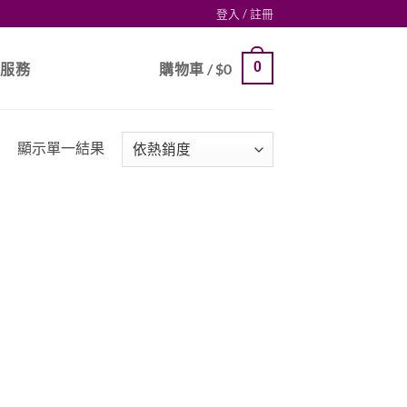
登入 / 註冊
0
戶服務
購物車 /
$
0
顯示單一結果