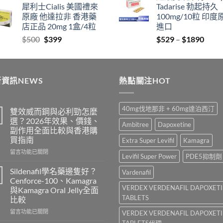
犀利士Cialis 美國禮來
Tadarise 勃起持久
$829
thro
原廠 他達拉非 香港藥
100mg/10粒 印度
through
$212
店正品 20mg 1盒/4粒
進口
$2129
Original
Current
Price
$
500
$
399
$
529
–
$
1890
price
price
range
was:
is:
$529
$500.
$399.
thro
資訊NEWS
熱點關注HOT
$189
40mg伐地那非 + 60mg達泊西汀
雙效威而鋼與必利勁怎麼
選？2026年效果、價錢、
Ambitree
Dapoxetine
副作用全面比較與香港購
買指南
Extra Super Levifil
Kamagra
在
留言功能已關閉
Levifil Super Power
PDE5抑制劑
〈雙
效
Sildenafil學名藥邊隻好？
Vardenafil
威
Cenforce-100、Kamagra
而
VERDEX VERDENAFIL DAPOXET
與Kamagra Oral Jelly全面
鋼
TABLETS
比較
與
必
在
留言功能已關閉
VERDEX VERDENAFIL DAPOXET
利
〈Sildenafil
TABLETS代理