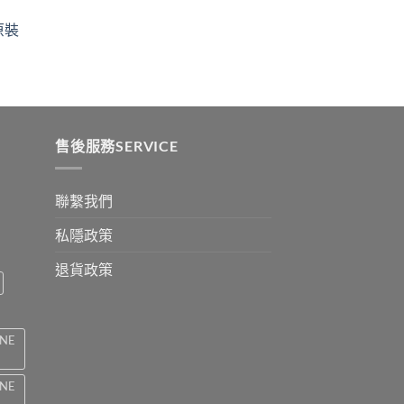
$329
ugh
through
原裝
9
$2199
:
ugh
0
售後服務SERVICE
聯繫我們
私隱政策
退貨政策
INE
INE