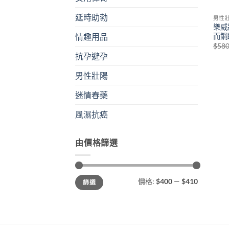
延時助勃
男性
樂威壯
而鋼
情趣用品
$
58
抗孕避孕
男性壯陽
迷情春藥
風濕抗癌
由價格篩選
最
最
價格:
$400
—
$410
篩選
低
高
價
價
格
格