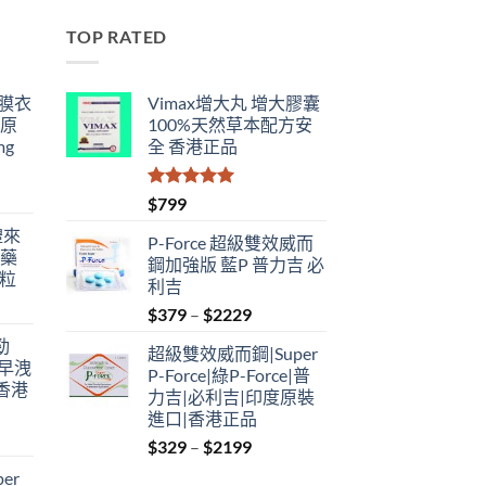
TOP RATED
鋼膜衣
Vimax增大丸 增大膠囊
瑞原
100%天然草本配方安
mg
全 香港正品
評分
5.00
$
799
滿分 5
禮來
P-Force 超級雙效威而
港藥
鋼加強版 藍P 普力吉 必
4粒
利吉
Price
$
379
–
$
2229
range:
勁
超級雙效威而鋼|Super
$379
性早洩
P-Force|綠P-Force|普
through
香港
力吉|必利吉|印度原裝
$2229
進口|香港正品
Price
$
329
–
$
2199
:
range:
er