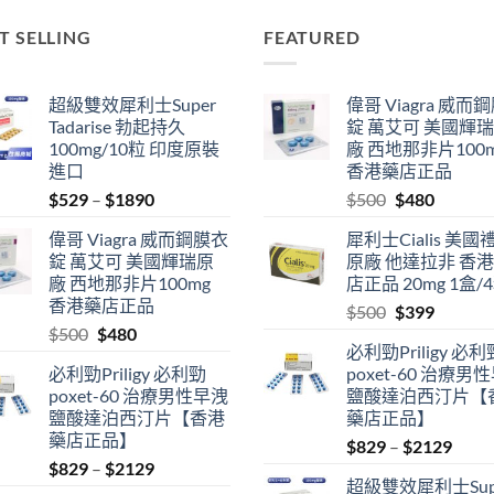
T SELLING
FEATURED
超級雙效犀利士Super
偉哥 Viagra 威而
Tadarise 勃起持久
錠 萬艾可 美國輝
100mg/10粒 印度原裝
廠 西地那非片100
進口
香港藥店正品
Price
Original
Current
$
529
–
$
1890
$
500
$
480
range:
price
price
偉哥 Viagra 威而鋼膜衣
犀利士Cialis 美國
$529
was:
is:
錠 萬艾可 美國輝瑞原
原廠 他達拉非 香
through
$500.
$480.
廠 西地那非片100mg
店正品 20mg 1盒/
$1890
香港藥店正品
Original
Current
$
500
$
399
Original
Current
$
500
$
480
price
price
必利勁Priligy 必利
price
price
was:
is:
必利勁Priligy 必利勁
poxet-60 治療男
was:
is:
$500.
$399.
poxet-60 治療男性早洩
鹽酸達泊西汀片【
$500.
$480.
鹽酸達泊西汀片【香港
藥店正品】
藥店正品】
Price
$
829
–
$
2129
Price
$
829
–
$
2129
range
超級雙效犀利士Sup
range:
$829