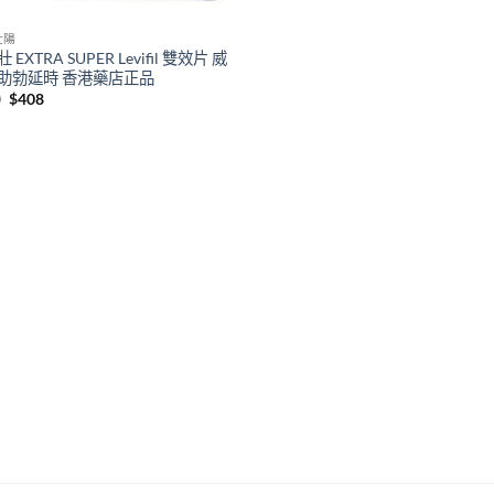
壯陽
 EXTRA SUPER Levifil 雙效片 威
助勃延時 香港藥店正品
Original
Current
0
$
408
price
price
was:
is:
$580.
$408.