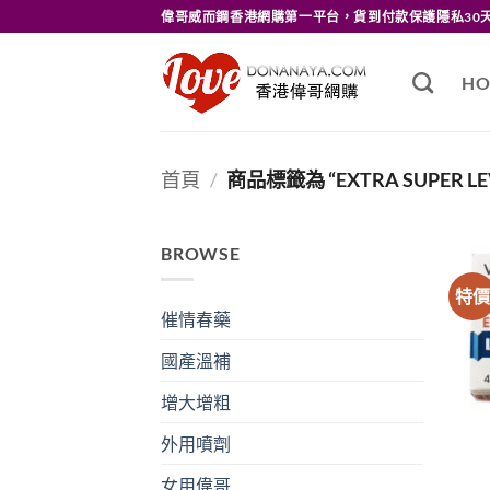
Skip
偉哥威而鋼香港網購第一平台，貨到付款保護隱私30
to
content
HO
首頁
/
商品標籤為 “EXTRA SUPER LE
BROWSE
特
催情春藥
國產溫補
增大增粗
外用噴劑
女用偉哥