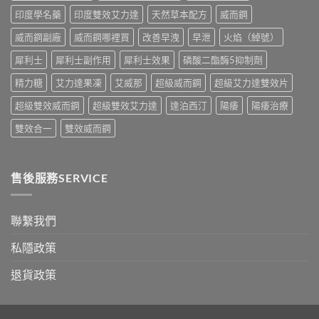
果、
別
印度學名藥
印度雙效艾力達
天然草本配方
威而鋼
正
指
確
南〉
威而鋼副廠
威而鋼哪裡買
改善早洩
早泄
火焰（綽號）
用
中
法
犀利士
犀利士副作用
犀利士效果
磷酸二酯酶5抑制劑
與
香
精力糖
艾力達果凍
艾威那
超級威而鋼
超級艾力達雙效片
港
購
超級雙效威而鋼
超級雙效艾力達
達泊西汀
陽痿
陽痿治療
買
指
雙效合一
雙效威而鋼
南〉
中
售後服務SERVICE
聯繫我們
私隱政策
退貨政策