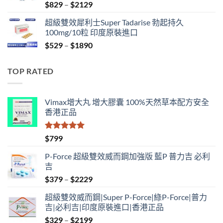
Price
$
829
–
$
2129
range:
超級雙效犀利士Super Tadarise 勃起持久
$829
100mg/10粒 印度原裝進口
through
Price
$
529
–
$
1890
$2129
range:
$529
TOP RATED
through
$1890
Vimax增大丸 增大膠囊 100%天然草本配方安全
香港正品
評分
5.00
$
799
滿分 5
P-Force 超級雙效威而鋼加強版 藍P 普力吉 必利
吉
Price
$
379
–
$
2229
range:
超級雙效威而鋼|Super P-Force|綠P-Force|普力
$379
吉|必利吉|印度原裝進口|香港正品
through
Price
$
329
–
$
2199
$2229