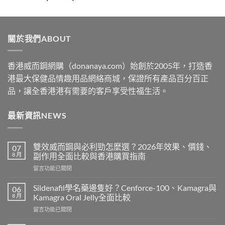
range:
$329
through
關於我們ABOUT
$2199
香港威而鋼網購（donanaya.com）始創於2005年，打造香
港最大保健品情趣用品網絡商城，保證所有產品百分百正
品，讓全香港港有需要的客戶享受性福生活。
最新資訊NEWS
雙效威而鋼與必利勁怎麼選？2026年效果、價錢、
07
8 月
副作用全面比較與香港購買指南
在
留言功能已關閉
〈雙
效
Sildenafil學名藥邊隻好？Cenforce-100、Kamagra與
06
威
8 月
Kamagra Oral Jelly全面比較
而
在
留言功能已關閉
鋼
〈Sildenafil
與