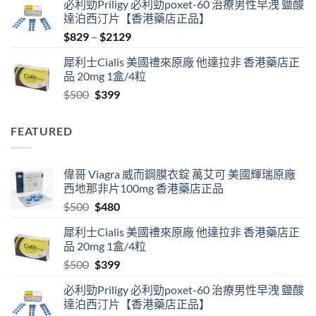
必利勁Priligy 必利勁poxet-60 治療男性早洩 鹽酸
was:
is:
達泊西汀片【香港藥店正品】
$500.
$480.
Price
$
829
–
$
2129
range:
犀利士Cialis 美國禮來原廠 他達拉非 香港藥店正
$829
品 20mg 1盒/4粒
through
Original
Current
$
500
$
399
$2129
price
price
was:
is:
FEATURED
$500.
$399.
偉哥 Viagra 威而鋼膜衣錠 萬艾可 美國輝瑞原廠
西地那非片100mg 香港藥店正品
Original
Current
$
500
$
480
price
price
犀利士Cialis 美國禮來原廠 他達拉非 香港藥店正
was:
is:
品 20mg 1盒/4粒
$500.
$480.
Original
Current
$
500
$
399
price
price
必利勁Priligy 必利勁poxet-60 治療男性早洩 鹽酸
was:
is:
達泊西汀片【香港藥店正品】
$500.
$399.