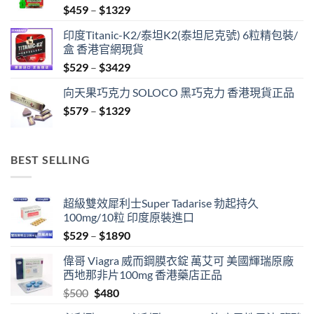
Price
$
459
–
$
1329
range:
印度Titanic-K2/泰坦K2(泰坦尼克號) 6粒精包裝/
$459
盒 香港官網現貨
through
Price
$
529
–
$
3429
$1329
range:
向天果巧克力 SOLOCO 黑巧克力 香港現貨正品
$529
Price
$
579
–
$
1329
through
range:
$3429
$579
through
BEST SELLING
$1329
超級雙效犀利士Super Tadarise 勃起持久
100mg/10粒 印度原裝進口
Price
$
529
–
$
1890
range:
偉哥 Viagra 威而鋼膜衣錠 萬艾可 美國輝瑞原廠
$529
西地那非片100mg 香港藥店正品
through
Original
Current
$
500
$
480
$1890
price
price