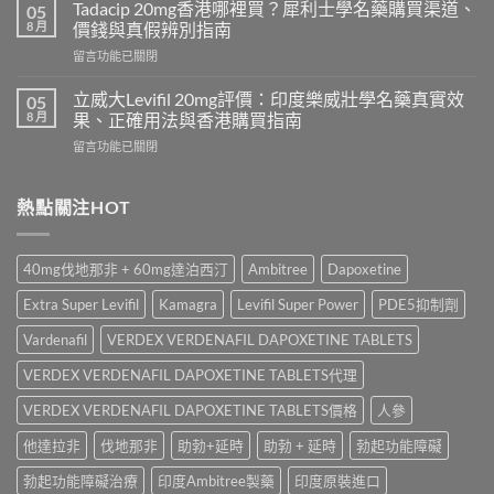
學
必
Tadacip 20mg香港哪裡買？犀利士學名藥購買渠道、
05
名
利
8 月
價錢與真假辨別指南
藥
勁
在
留言功能已關閉
邊
怎
〈Tadacip
隻
麼
20mg
好？
立威大Levifil 20mg評價：印度樂威壯學名藥真實效
05
選？
香
Cenforce-
8 月
果、正確用法與香港購買指南
2026
港
100、
年
在
留言功能已關閉
哪
Kamagra
效
〈立
裡
與
果、
威
買？
Kamagra
價
大
熱點關注HOT
犀
Oral
錢、
Levifil
利
Jelly
副
20mg
士
全
作
評
學
面
40mg伐地那非 + 60mg達泊西汀
Ambitree
Dapoxetine
用
價：
名
比
全
印
藥
較〉
Extra Super Levifil
Kamagra
Levifil Super Power
PDE5抑制劑
面
度
購
中
比
樂
買
Vardenafil
VERDEX VERDENAFIL DAPOXETINE TABLETS
較
威
渠
與
壯
VERDEX VERDENAFIL DAPOXETINE TABLETS代理
道、
香
學
價
港
名
VERDEX VERDENAFIL DAPOXETINE TABLETS價格
人參
錢
購
藥
與
買
他達拉非
伐地那非
助勃+延時
助勃 + 延時
勃起功能障礙
真
真
指
實
假
南〉
勃起功能障礙治療
印度Ambitree製藥
印度原裝進口
效
辨
中