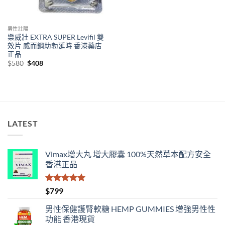
男性壯陽
樂威壯 EXTRA SUPER Levifil 雙
效片 威而鋼助勃延時 香港藥店
正品
Original
Current
$
580
$
408
price
price
was:
is:
$580.
$408.
LATEST
Vimax增大丸 增大膠囊 100%天然草本配方安全
香港正品
評分
5.00
$
799
滿分 5
男性保健護腎軟糖 HEMP GUMMIES 增強男性性
功能 香港現貨