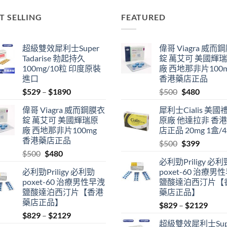
T SELLING
FEATURED
超級雙效犀利士Super
偉哥 Viagra 威而
Tadarise 勃起持久
錠 萬艾可 美國輝
100mg/10粒 印度原裝
廠 西地那非片100
進口
香港藥店正品
Price
Original
Current
$
529
–
$
1890
$
500
$
480
range:
price
price
偉哥 Viagra 威而鋼膜衣
犀利士Cialis 美國
$529
was:
is:
錠 萬艾可 美國輝瑞原
原廠 他達拉非 香
through
$500.
$480.
廠 西地那非片100mg
店正品 20mg 1盒/
$1890
香港藥店正品
Original
Current
$
500
$
399
Original
Current
$
500
$
480
price
price
必利勁Priligy 必利
price
price
was:
is:
必利勁Priligy 必利勁
poxet-60 治療男
was:
is:
$500.
$399.
poxet-60 治療男性早洩
鹽酸達泊西汀片【
$500.
$480.
鹽酸達泊西汀片【香港
藥店正品】
藥店正品】
Price
$
829
–
$
2129
Price
$
829
–
$
2129
range
超級雙效犀利士Sup
range:
$829