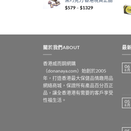
through
Price
$
579
–
$
1329
$3429
range:
$579
through
$1329
關於我們ABOUT
最新
香港威而鋼網購
06
（donanaya.com）始創於2005
8 月
年，打造香港最大保健品情趣用品
網絡商城，保證所有產品百分百正
品，讓全香港港有需要的客戶享受
性福生活。
05
8 月
05