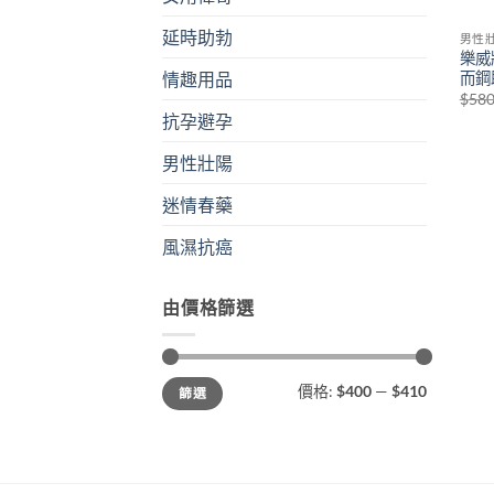
延時助勃
男性
樂威壯
而鋼
情趣用品
$
58
抗孕避孕
男性壯陽
迷情春藥
風濕抗癌
由價格篩選
最
最
價格:
$400
—
$410
篩選
低
高
價
價
格
格