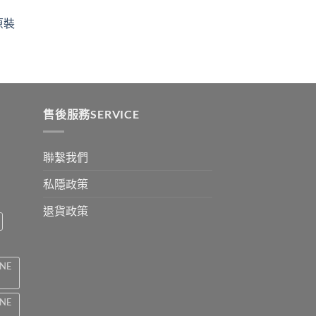
$329
ugh
through
原裝
9
$2199
:
ugh
0
售後服務SERVICE
聯繫我們
私隱政策
退貨政策
INE
INE