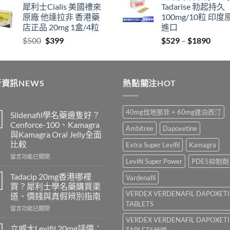
犀利士Cialis 美國禮來
Tadarise 勃起持久
$829
thro
原廠 他達拉非 香港藥
100mg/10粒 印度
through
$212
店正品 20mg 1盒/4粒
進口
$2129
Original
Current
Price
$
500
$
399
$
529
–
$
1890
price
price
range
was:
is:
$529
$500.
$399.
thro
資訊NEWS
熱點關注HOT
$189
40mg伐地那非 + 60mg達泊西汀
Sildenafil學名藥邊隻好？
Cenforce-100、Kamagra
Ambitree
Dapoxetine
與Kamagra Oral Jelly全面
比較
Extra Super Levifil
Kamagra
在
留言功能已關閉
Levifil Super Power
PDE5抑制劑
〈Sildenafil
學
Tadacip 20mg香港哪裡
Vardenafil
名
買？犀利士學名藥購買渠
藥
VERDEX VERDENAFIL DAPOXET
道、價錢與真假辨別指南
邊
TABLETS
在
隻
留言功能已關閉
〈Tadacip
好？
VERDEX VERDENAFIL DAPOXET
20mg
Cenforce-
立威大Levifil 20mg評價：
TABLETS代理