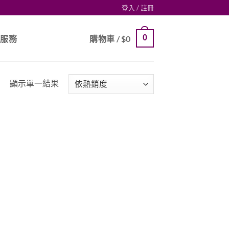
登入 / 註冊
0
戶服務
購物車 /
$
0
顯示單一結果