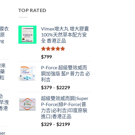
TOP RATED
鋼膜衣
Vimax增大丸 增大膠囊
瑞原
100%天然草本配方安
mg
全 香港正品
評分
5.00
$
799
滿分 5
禮來
P-Force 超級雙效威而
港藥
鋼加強版 藍P 普力吉 必
4粒
利吉
Price
$
379
–
$
2229
range:
勁
超級雙效威而鋼|Super
$379
性早洩
P-Force|綠P-Force|普
through
香港
力吉|必利吉|印度原裝
$2229
進口|香港正品
Price
$
329
–
$
2199
:
range:
er