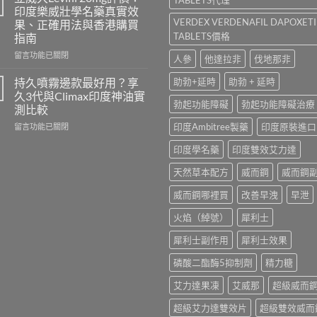
香
100、
印度樂威壯學名藥真實效
港
Kamagra
VERDEX VERDENAFIL DAPOXET
果、正確用法與香港購買
哪
與
TABLETS價格
指南
裡
Kamagra
買？
Oral
在
留言功能已關閉
人參
他達拉非
伐地那非
犀
Jelly
〈立
利
全
威
持久噴霧邊款最好用？享
助勃+延時
助勃 + 延時
士
面
大
久3代與Climax印度神油實
學
比
Levifil
勃起功能障礙
勃起功能障礙治療
測比較
名
較〉
20mg
藥
在
印度Ambitree製藥
印度原裝進口
中
評
留言功能已關閉
購
〈持
價：
印度學名藥
印度雙效艾力達
買
久
印
渠
噴
度
天然草本配方
威而鋼
威而鋼
道、
霧
樂
價
邊
威
威而鋼哪裡買
改善早洩
早泄
錢
款
壯
與
最
學
火焰（綽號）
犀利士
真
好
名
假
用？
藥
犀利士副作用
犀利士效果
辨
享
真
別
久
實
磷酸二酯酶5抑制劑
精力糖
指
3
效
南〉
代
果、
艾力達果凍
艾威那
超級威而
中
與
正
Climax
確
超級艾力達雙效片
超級雙效威而