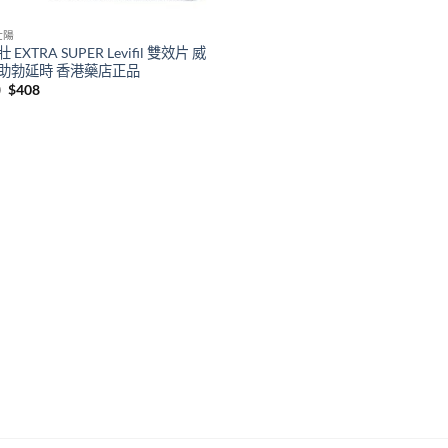
壯陽
 EXTRA SUPER Levifil 雙效片 威
助勃延時 香港藥店正品
Original
Current
0
$
408
price
price
was:
is:
$580.
$408.