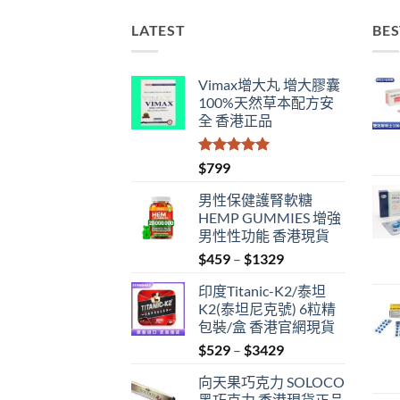
LATEST
BES
Vimax增大丸 增大膠囊
100%天然草本配方安
全 香港正品
評分
5.00
$
799
滿分 5
男性保健護腎軟糖
HEMP GUMMIES 增強
男性性功能 香港現貨
Price
$
459
–
$
1329
range:
印度Titanic-K2/泰坦
$459
K2(泰坦尼克號) 6粒精
through
包裝/盒 香港官網現貨
$1329
Price
$
529
–
$
3429
range:
向天果巧克力 SOLOCO
$529
黑巧克力 香港現貨正品