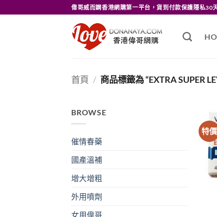
Skip
偉哥威而鋼香港網購第一平台，貨到付款保護隱私30
to
content
HO
首頁
/
商品標籤為 “EXTRA SUPER LE
BROWSE
特
催情春藥
國產溫補
增大增粗
外用噴劑
女用偉哥