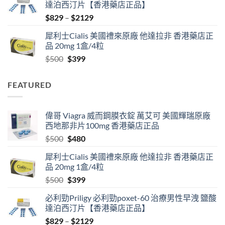
達泊西汀片【香港藥店正品】
$500.
$480.
Price
$
829
–
$
2129
range:
犀利士Cialis 美國禮來原廠 他達拉非 香港藥店正
$829
品 20mg 1盒/4粒
through
Original
Current
$
500
$
399
$2129
price
price
was:
is:
FEATURED
$500.
$399.
偉哥 Viagra 威而鋼膜衣錠 萬艾可 美國輝瑞原廠
西地那非片100mg 香港藥店正品
Original
Current
$
500
$
480
price
price
犀利士Cialis 美國禮來原廠 他達拉非 香港藥店正
was:
is:
品 20mg 1盒/4粒
$500.
$480.
Original
Current
$
500
$
399
price
price
必利勁Priligy 必利勁poxet-60 治療男性早洩 鹽酸
was:
is:
達泊西汀片【香港藥店正品】
$500.
$399.
Price
$
829
–
$
2129