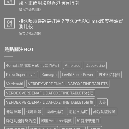
香
Cenforce-
8 月
果、正確用法與香港購買指南
港
100、
在
留言功能已關閉
哪
Kamagra
〈立
裡
與
威
買？
持久噴霧邊款最好用？享久3代與Climax印度神油實
04
Kamagra
大
犀
8 月
測比較
Oral
Levifil
利
Jelly
在
留言功能已關閉
20mg
士
全
〈持
評
學
面
久
價：
名
比
噴
熱點關注HOT
印
藥
較〉
霧
度
購
中
邊
樂
買
款
威
渠
40mg伐地那非 + 60mg達泊西汀
Ambitree
Dapoxetine
最
壯
道、
好
學
價
Extra Super Levifil
Kamagra
Levifil Super Power
PDE5抑制劑
用？
名
錢
享
藥
Vardenafil
VERDEX VERDENAFIL DAPOXETINE TABLETS
與
久
真
真
3
VERDEX VERDENAFIL DAPOXETINE TABLETS代理
實
假
代
效
辨
與
VERDEX VERDENAFIL DAPOXETINE TABLETS價格
人參
果、
別
Climax
正
指
他達拉非
伐地那非
助勃+延時
助勃 + 延時
勃起功能障礙
印
確
南〉
度
用
中
勃起功能障礙治療
印度Ambitree製藥
印度原裝進口
神
法
油
與