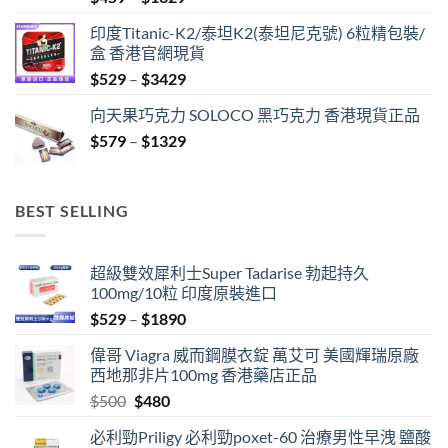
range:
印度Titanic-K2/泰坦K2(泰坦尼克號) 6粒精包裝/
$459
盒 香港官網現貨
through
Price
$
529
–
$
3429
$1329
range:
向天果巧克力 SOLOCO 黑巧克力 香港現貨正品
$529
Price
$
579
–
$
1329
through
range:
$3429
$579
through
BEST SELLING
$1329
超級雙效犀利士Super Tadarise 勃起持久
100mg/10粒 印度原裝進口
Price
$
529
–
$
1890
range:
偉哥 Viagra 威而鋼膜衣錠 萬艾可 美國輝瑞原廠
$529
西地那非片100mg 香港藥店正品
through
Original
Current
$
500
$
480
$1890
price
price
必利勁Priligy 必利勁poxet-60 治療男性早洩 鹽酸
was:
is: