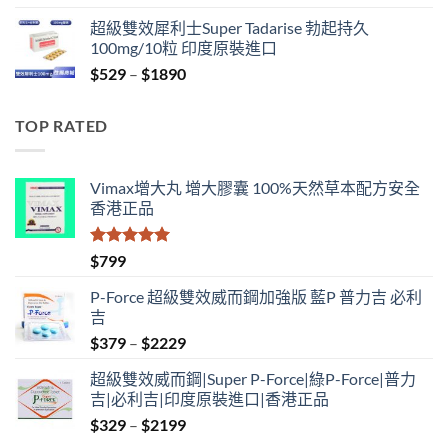
range:
超級雙效犀利士Super Tadarise 勃起持久
$829
100mg/10粒 印度原裝進口
through
Price
$
529
–
$
1890
$2129
range:
$529
TOP RATED
through
$1890
Vimax增大丸 增大膠囊 100%天然草本配方安全
香港正品
評分
5.00
$
799
滿分 5
P-Force 超級雙效威而鋼加強版 藍P 普力吉 必利
吉
Price
$
379
–
$
2229
range:
超級雙效威而鋼|Super P-Force|綠P-Force|普力
$379
吉|必利吉|印度原裝進口|香港正品
through
Price
$
329
–
$
2199
$2229
range: