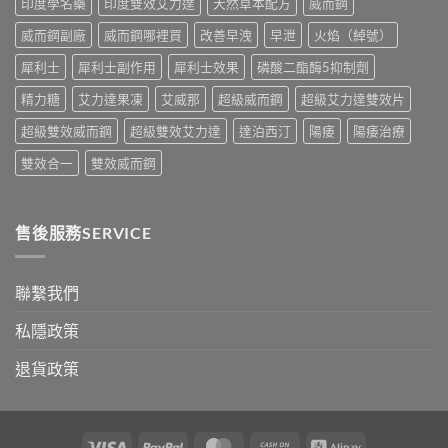
印度學名藥
印度雙效艾力達
天然草本配方
威而鋼
實
香
測
港
威而鋼副廠
威而鋼哪裡買
改善早洩
早泄
火焰（綽號）
比
購
較〉
買
犀利士
犀利士副作用
犀利士效果
磷酸二酯酶5抑制劑
中
指
南〉
精力糖
艾力達果凍
艾威那
超級威而鋼
超級艾力達雙效片
中
超級雙效威而鋼
超級雙效艾力達
達泊西汀
陽痿
陽痿治療
雙效合一
雙效威而鋼
售後服務SERVICE
聯繫我們
私隱政策
退貨政策
Visa
PayPal
MasterCard
Cash
Alipay