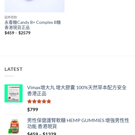
延時助勃
永春糖Candy B+ Complex B糖
香港現貨正品
Price
$
459
–
$
2579
range:
$459
through
$2579
LATEST
Vimax增大丸 增大膠囊 100%天然草本配方安全
香港正品
評分
5.00
$
799
滿分 5
男性保健護腎軟糖 HEMP GUMMIES 增強男性性
功能 香港現貨
Price
$
459
–
$
1329