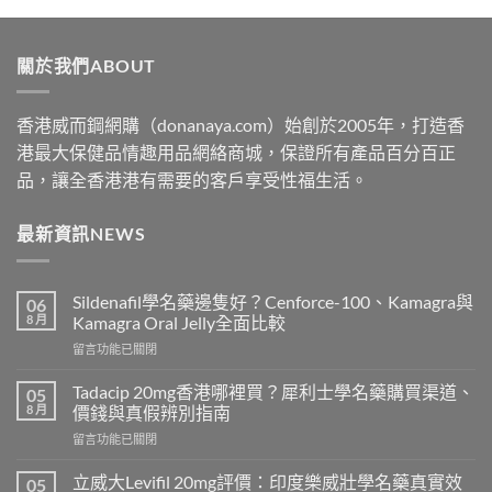
$329
through
關於我們ABOUT
$2199
香港威而鋼網購（donanaya.com）始創於2005年，打造香
港最大保健品情趣用品網絡商城，保證所有產品百分百正
品，讓全香港港有需要的客戶享受性福生活。
最新資訊NEWS
Sildenafil學名藥邊隻好？Cenforce-100、Kamagra與
06
8 月
Kamagra Oral Jelly全面比較
在
留言功能已關閉
〈Sildenafil
學
Tadacip 20mg香港哪裡買？犀利士學名藥購買渠道、
05
名
8 月
價錢與真假辨別指南
藥
在
留言功能已關閉
邊
〈Tadacip
隻
20mg
好？
立威大Levifil 20mg評價：印度樂威壯學名藥真實效
05