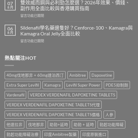
而
用
雙效威而鋼與必利勁怎麼選？2026年效果、價錢、
07
鋼
嗎？
8 月
副作用全面比較與香港購買指南
香
Cialis
在
留言功能已關閉
港
常
〈雙
價
見
效
錢
Sildenafil學名藥邊隻好？Cenforce-100、Kamagra與
06
副
威
2026
8 月
Kamagra Oral Jelly全面比較
作
而
｜
用、
在
留言功能已關閉
鋼
Viagra
注
〈Sildenafil
與
一
意
學
必
粒
事
名
熱點關注HOT
利
多
項
藥
勁
少
與
邊
怎
錢？
香
隻
麼
原
40mg伐地那非 + 60mg達泊西汀
Ambitree
Dapoxetine
港
好？
選？
廠
正
Cenforce-
2026
與
Extra Super Levifil
Kamagra
Levifil Super Power
PDE5抑制劑
貨
100、
年
學
購
Kamagra
效
Vardenafil
VERDEX VERDENAFIL DAPOXETINE TABLETS
名
買
與
果、
藥
指
Kamagra
VERDEX VERDENAFIL DAPOXETINE TABLETS代理
價
購
南〉
Oral
錢、
買
中
Jelly
VERDEX VERDENAFIL DAPOXETINE TABLETS價格
人參
副
比
全
作
較〉
他達拉非
伐地那非
助勃+延時
助勃 + 延時
勃起功能障礙
面
用
中
比
全
勃起功能障礙治療
印度Ambitree製藥
印度原裝進口
較〉
面