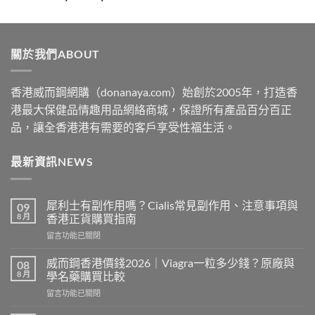
range:
$329
through
關於我們ABOUT
$2199
香港威而鋼網購（donanaya.com）始創於2005年，打造香
港最大保健品情趣用品網絡商城，保證所有產品百分百正
品，讓全香港港有需要的客戶享受性福生活。
最新資訊NEWS
犀利士有副作用嗎？Cialis常見副作用、注意事項與
09
8 月
香港正貨購買指南
在
留言功能已關閉
〈犀
利
威而鋼香港價錢2026｜Viagra一粒多少錢？原廠與
08
士
8 月
學名藥購買比較
有
在
留言功能已關閉
副
〈威
作