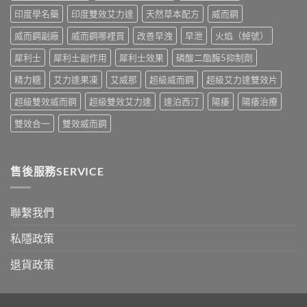
中
比
印度學名藥
印度雙效艾力達
天然草本配方
威而鋼
較
與
威而鋼副廠
威而鋼哪裡買
改善早洩
早泄
火焰（綽號）
香
港
犀利士
犀利士副作用
犀利士效果
磷酸二酯酶5抑制劑
購
買
精力糖
艾力達果凍
艾威那
超級威而鋼
超級艾力達雙效片
指
南〉
超級雙效威而鋼
超級雙效艾力達
達泊西汀
陽痿
陽痿治療
中
雙效合一
雙效威而鋼
售後服務SERVICE
聯繫我們
私隱政策
退貨政策