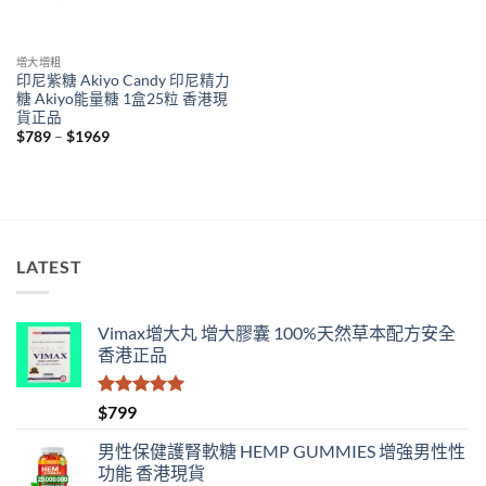
增大增粗
印尼紫糖 Akiyo Candy 印尼精力
糖 Akiyo能量糖 1盒25粒 香港現
貨正品
Price
$
789
–
$
1969
range:
$789
through
$1969
LATEST
Vimax增大丸 增大膠囊 100%天然草本配方安全
香港正品
評分
5.00
$
799
滿分 5
男性保健護腎軟糖 HEMP GUMMIES 增強男性性
功能 香港現貨