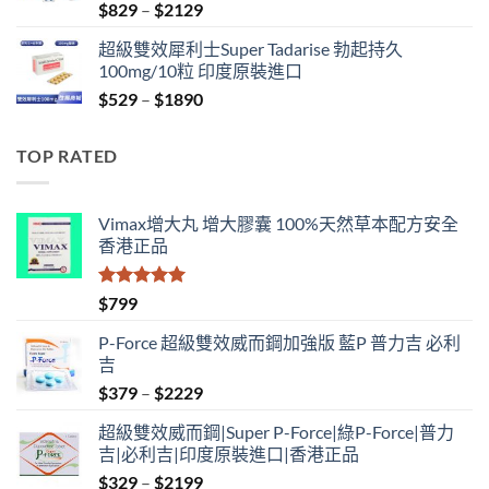
Price
$
829
–
$
2129
range:
超級雙效犀利士Super Tadarise 勃起持久
$829
100mg/10粒 印度原裝進口
through
Price
$
529
–
$
1890
$2129
range:
$529
TOP RATED
through
$1890
Vimax增大丸 增大膠囊 100%天然草本配方安全
香港正品
評分
5.00
$
799
滿分 5
P-Force 超級雙效威而鋼加強版 藍P 普力吉 必利
吉
Price
$
379
–
$
2229
range:
超級雙效威而鋼|Super P-Force|綠P-Force|普力
$379
吉|必利吉|印度原裝進口|香港正品
through
Price
$
329
–
$
2199
$2229