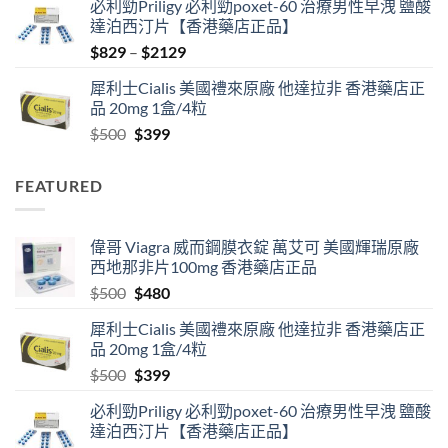
必利勁Priligy 必利勁poxet-60 治療男性早洩 鹽酸
was:
is:
達泊西汀片【香港藥店正品】
$500.
$480.
Price
$
829
–
$
2129
range:
犀利士Cialis 美國禮來原廠 他達拉非 香港藥店正
$829
品 20mg 1盒/4粒
through
Original
Current
$
500
$
399
$2129
price
price
was:
is:
FEATURED
$500.
$399.
偉哥 Viagra 威而鋼膜衣錠 萬艾可 美國輝瑞原廠
西地那非片100mg 香港藥店正品
Original
Current
$
500
$
480
price
price
犀利士Cialis 美國禮來原廠 他達拉非 香港藥店正
was:
is:
品 20mg 1盒/4粒
$500.
$480.
Original
Current
$
500
$
399
price
price
必利勁Priligy 必利勁poxet-60 治療男性早洩 鹽酸
was:
is:
達泊西汀片【香港藥店正品】
$500.
$399.