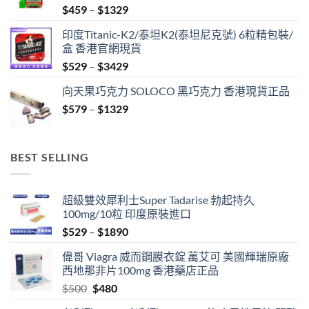
Price
$
459
–
$
1329
range:
印度Titanic-K2/泰坦K2(泰坦尼克號) 6粒精包裝/
$459
盒 香港官網現貨
through
Price
$
529
–
$
3429
$1329
range:
向天果巧克力 SOLOCO 黑巧克力 香港現貨正品
$529
Price
$
579
–
$
1329
through
range:
$3429
$579
through
BEST SELLING
$1329
超級雙效犀利士Super Tadarise 勃起持久
100mg/10粒 印度原裝進口
Price
$
529
–
$
1890
range:
偉哥 Viagra 威而鋼膜衣錠 萬艾可 美國輝瑞原廠
$529
西地那非片100mg 香港藥店正品
through
Original
Current
$
500
$
480
$1890
price
price