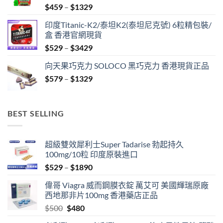
Price
$
459
–
$
1329
range:
印度Titanic-K2/泰坦K2(泰坦尼克號) 6粒精包裝/
$459
盒 香港官網現貨
through
Price
$
529
–
$
3429
$1329
range:
向天果巧克力 SOLOCO 黑巧克力 香港現貨正品
$529
Price
$
579
–
$
1329
through
range:
$3429
$579
through
BEST SELLING
$1329
超級雙效犀利士Super Tadarise 勃起持久
100mg/10粒 印度原裝進口
Price
$
529
–
$
1890
range:
偉哥 Viagra 威而鋼膜衣錠 萬艾可 美國輝瑞原廠
$529
西地那非片100mg 香港藥店正品
through
Original
Current
$
500
$
480
$1890
price
price