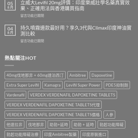
20mg
好？
立威大Levifil 20mg評價：印度樂威壯學名藥真實效
05
香
Cenforce-
8 月
果、正確用法與香港購買指南
港
100、
在
留言功能已關閉
哪
Kamagra
〈立
裡
與
威
買？
持久噴霧邊款最好用？享久3代與Climax印度神油實
04
Kamagra
大
犀
8 月
測比較
Oral
Levifil
利
Jelly
在
留言功能已關閉
20mg
士
全
〈持
評
學
面
久
價：
名
比
噴
熱點關注HOT
印
藥
較〉
霧
度
購
中
邊
樂
買
款
威
渠
40mg伐地那非 + 60mg達泊西汀
Ambitree
Dapoxetine
最
壯
道、
好
學
價
Extra Super Levifil
Kamagra
Levifil Super Power
PDE5抑制劑
用？
名
錢
享
藥
Vardenafil
VERDEX VERDENAFIL DAPOXETINE TABLETS
與
久
真
真
3
VERDEX VERDENAFIL DAPOXETINE TABLETS代理
實
假
代
效
辨
與
VERDEX VERDENAFIL DAPOXETINE TABLETS價格
人參
果、
別
Climax
正
指
他達拉非
伐地那非
助勃+延時
助勃 + 延時
勃起功能障礙
印
確
南〉
度
用
中
勃起功能障礙治療
印度Ambitree製藥
印度原裝進口
神
法