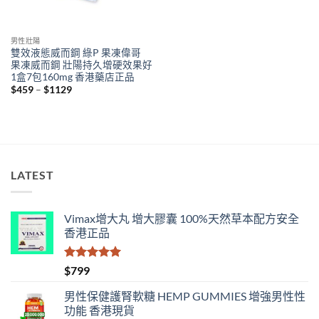
男性壯陽
雙效液態威而鋼 綠P 果凍偉哥
果凍威而鋼 壯陽持久增硬效果好
1盒7包160mg 香港藥店正品
Price
$
459
–
$
1129
range:
$459
through
$1129
LATEST
Vimax增大丸 增大膠囊 100%天然草本配方安全
香港正品
評分
5.00
$
799
滿分 5
男性保健護腎軟糖 HEMP GUMMIES 增強男性性
功能 香港現貨