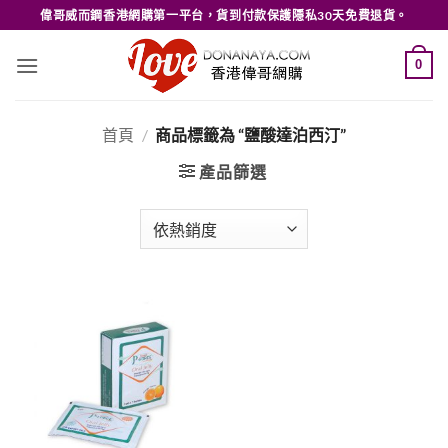
Skip
偉哥威而鋼香港網購第一平台，貨到付款保護隱私30天免費退貨。
to
content
0
首頁
/
商品標籤為 “鹽酸達泊西汀”
產品篩選