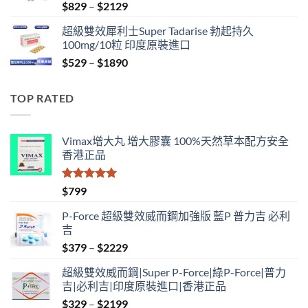
Price
$
829
–
$
2129
range:
超級雙效犀利士Super Tadarise 勃起持久
$829
100mg/10粒 印度原裝進口
through
Price
$
529
–
$
1890
$2129
range:
$529
TOP RATED
through
$1890
Vimax增大丸 增大膠囊 100%天然草本配方安全
香港正品
評分
5.00
$
799
滿分 5
P-Force 超級雙效威而鋼加強版 藍P 普力吉 必利
吉
Price
$
379
–
$
2229
range:
超級雙效威而鋼|Super P-Force|綠P-Force|普力
$379
吉|必利吉|印度原裝進口|香港正品
through
Price
$
329
–
$
2199
$2229