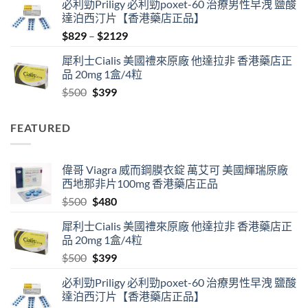
必利勁Priligy 必利勁poxet-60 治療男性早洩 鹽酸
was:
is:
達泊西汀片【香港藥店正品】
$500.
$480.
Price
$
829
–
$
2129
range:
犀利士Cialis 美國禮來原廠 他達拉非 香港藥店正
$829
品 20mg 1盒/4粒
through
Original
Current
$
500
$
399
$2129
price
price
was:
is:
FEATURED
$500.
$399.
偉哥 Viagra 威而鋼膜衣錠 萬艾可 美國輝瑞原廠
西地那非片100mg 香港藥店正品
Original
Current
$
500
$
480
price
price
犀利士Cialis 美國禮來原廠 他達拉非 香港藥店正
was:
is:
品 20mg 1盒/4粒
$500.
$480.
Original
Current
$
500
$
399
price
price
必利勁Priligy 必利勁poxet-60 治療男性早洩 鹽酸
was:
is:
達泊西汀片【香港藥店正品】
$500.
$399.