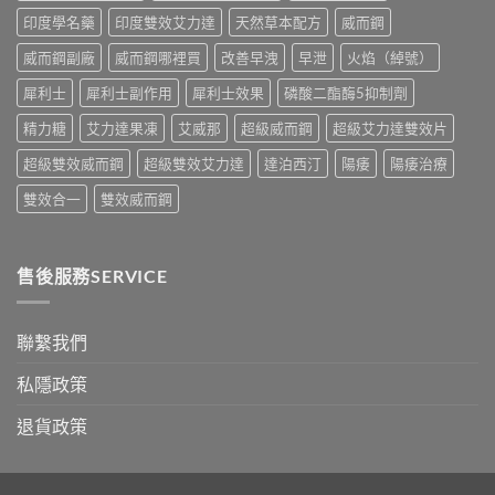
油
與
印度學名藥
印度雙效艾力達
天然草本配方
威而鋼
實
香
測
港
威而鋼副廠
威而鋼哪裡買
改善早洩
早泄
火焰（綽號）
比
購
較〉
買
犀利士
犀利士副作用
犀利士效果
磷酸二酯酶5抑制劑
中
指
南〉
精力糖
艾力達果凍
艾威那
超級威而鋼
超級艾力達雙效片
中
超級雙效威而鋼
超級雙效艾力達
達泊西汀
陽痿
陽痿治療
雙效合一
雙效威而鋼
售後服務SERVICE
聯繫我們
私隱政策
退貨政策