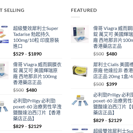
T SELLING
FEATURED
超級雙效犀利士Super
偉哥 Viagra 威而
Tadarise 勃起持久
錠 萬艾可 美國輝
100mg/10粒 印度原裝
廠 西地那非片100
進口
香港藥店正品
Price
Original
Current
$
529
–
$
1890
$
500
$
480
range:
price
price
偉哥 Viagra 威而鋼膜衣
犀利士Cialis 美國
$529
was:
is:
錠 萬艾可 美國輝瑞原
原廠 他達拉非 香
through
$500.
$480.
廠 西地那非片100mg
店正品 20mg 1盒/
$1890
香港藥店正品
Original
Current
$
500
$
399
Original
Current
$
500
$
480
price
price
必利勁Priligy 必利
price
price
was:
is:
必利勁Priligy 必利勁
poxet-60 治療男
was:
is:
$500.
$399.
poxet-60 治療男性早洩
鹽酸達泊西汀片【
$500.
$480.
鹽酸達泊西汀片【香港
藥店正品】
藥店正品】
Price
$
829
–
$
2129
Price
$
829
–
$
2129
range
超級雙效犀利士Sup
range:
$829