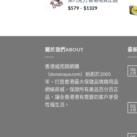
through
Price
$
579
–
$
1329
$3429
range:
$579
through
$1329
關於我們ABOUT
最新
香港威而鋼網購
06
（donanaya.com）始創於2005
8 月
年，打造香港最大保健品情趣用品
網絡商城，保證所有產品百分百正
品，讓全香港港有需要的客戶享受
性福生活。
05
8 月
05