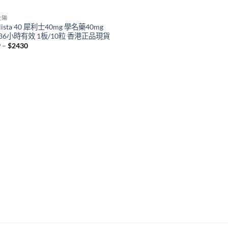
壯陽
alista 40 犀利士40mg 學名藥40mg
36小時有效 1板/10粒 香港正品現貨
Price
9
–
$
2430
range:
$399
through
$2430