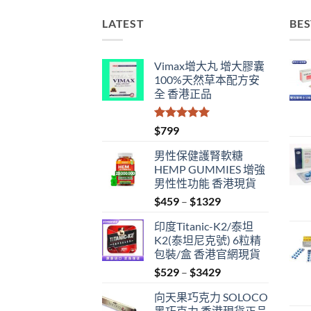
LATEST
BES
Vimax增大丸 增大膠囊
100%天然草本配方安
全 香港正品
評分
5.00
$
799
滿分 5
男性保健護腎軟糖
HEMP GUMMIES 增強
男性性功能 香港現貨
Price
$
459
–
$
1329
range:
印度Titanic-K2/泰坦
$459
K2(泰坦尼克號) 6粒精
through
包裝/盒 香港官網現貨
$1329
Price
$
529
–
$
3429
range:
向天果巧克力 SOLOCO
$529
黑巧克力 香港現貨正品