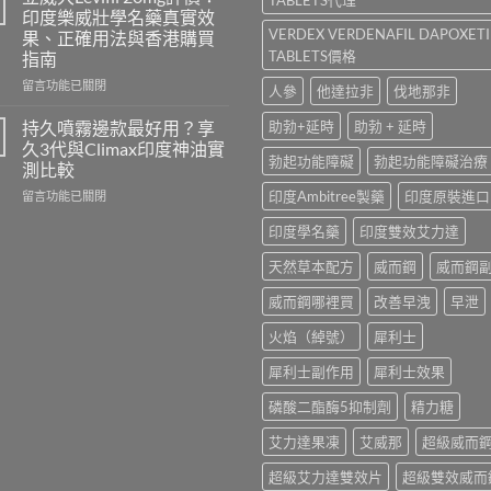
香
100、
印度樂威壯學名藥真實效
港
Kamagra
VERDEX VERDENAFIL DAPOXET
果、正確用法與香港購買
哪
與
TABLETS價格
指南
裡
Kamagra
買？
Oral
在
留言功能已關閉
人參
他達拉非
伐地那非
犀
Jelly
〈立
利
全
威
持久噴霧邊款最好用？享
助勃+延時
助勃 + 延時
士
面
大
久3代與Climax印度神油實
學
比
Levifil
勃起功能障礙
勃起功能障礙治療
測比較
名
較〉
20mg
藥
在
印度Ambitree製藥
印度原裝進口
中
評
留言功能已關閉
購
〈持
價：
印度學名藥
印度雙效艾力達
買
久
印
渠
噴
度
天然草本配方
威而鋼
威而鋼
道、
霧
樂
價
邊
威
威而鋼哪裡買
改善早洩
早泄
錢
款
壯
與
最
學
火焰（綽號）
犀利士
真
好
名
假
用？
藥
犀利士副作用
犀利士效果
辨
享
真
別
久
實
磷酸二酯酶5抑制劑
精力糖
指
3
效
南〉
代
果、
艾力達果凍
艾威那
超級威而
中
與
正
Climax
確
超級艾力達雙效片
超級雙效威而