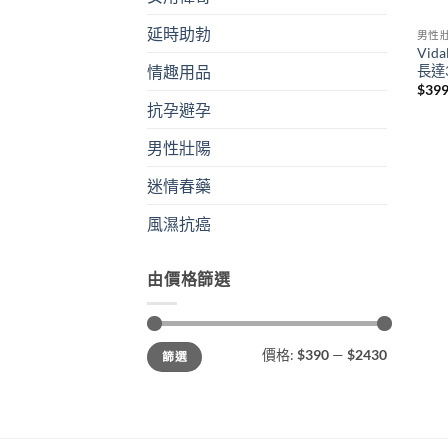
延時助勃
男性
Vid
長達
情趣用品
$
39
抗孕避孕
男性壯陽
迷情春藥
風濕抗癌
由價格篩選
最
最
價格:
$390
—
$2430
篩選
低
高
價
價
格
格