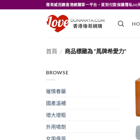
Skip
偉哥威而鋼香港網購第一平台，貨到付款保護隱私30
to
content
HO
首頁
/
商品標籤為 “馬牌希愛力”
BROWSE
催情春藥
國產溫補
增大增粗
外用噴劑
女用偉哥