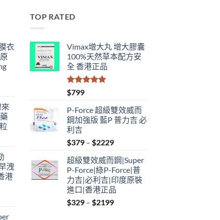
TOP RATED
鋼膜衣
Vimax增大丸 增大膠囊
瑞原
100%天然草本配方安
mg
全 香港正品
評分
5.00
$
799
滿分 5
禮來
P-Force 超級雙效威而
港藥
鋼加強版 藍P 普力吉 必
4粒
利吉
Price
$
379
–
$
2229
range:
勁
超級雙效威而鋼|Super
$379
性早洩
P-Force|綠P-Force|普
through
香港
力吉|必利吉|印度原裝
$2229
進口|香港正品
Price
$
329
–
$
2199
:
range:
er