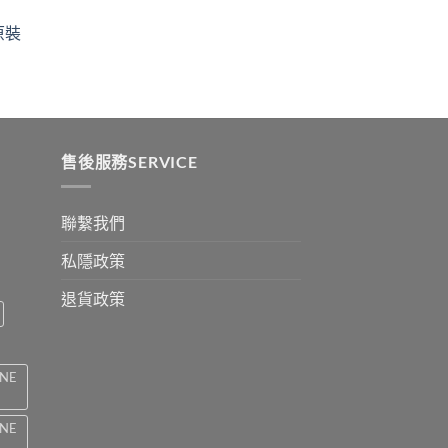
$329
ugh
through
原裝
9
$2199
:
ugh
0
售後服務SERVICE
聯繫我們
私隱政策
退貨政策
INE
INE