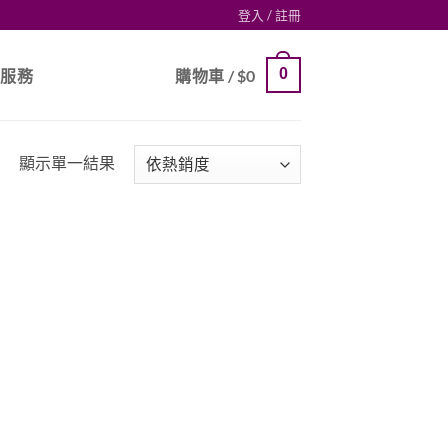
登入 / 註冊
0
戶服務
購物車 /
$
0
顯示單一結果