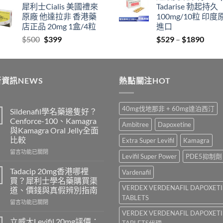
犀利士Cialis 美國禮來
Tadarise 勃起持久
$829
thro
原廠 他達拉非 香港藥
100mg/10粒 印度
through
$212
店正品 20mg 1盒/4粒
進口
$2129
Original
Current
Price
$
500
$
399
$
529
–
$
1890
price
price
range
was:
is:
$529
$500.
$399.
thro
資訊NEWS
熱點關注HOT
$189
40mg伐地那非 + 60mg達泊西汀
Sildenafil學名藥邊隻好？
Cenforce-100、Kamagra
Ambitree
Dapoxetine
與Kamagra Oral Jelly全面
比較
Extra Super Levifil
Kamagra
在
留言功能已關閉
Levifil Super Power
PDE5抑制劑
〈Sildenafil
學
Tadacip 20mg香港哪裡
Vardenafil
名
買？犀利士學名藥購買渠
藥
VERDEX VERDENAFIL DAPOXET
道、價錢與真假辨別指南
邊
TABLETS
在
隻
留言功能已關閉
〈Tadacip
好？
VERDEX VERDENAFIL DAPOXET
20mg
Cenforce-
立威大Levifil 20mg評價：
TABLETS代理