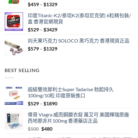
Price
$
459
–
$
1329
range:
印度Titanic-K2/泰坦K2(泰坦尼克號) 6粒精包裝/
$459
盒 香港官網現貨
through
Price
$
529
–
$
3429
$1329
range:
向天果巧克力 SOLOCO 黑巧克力 香港現貨正品
$529
Price
$
579
–
$
1329
through
range:
$3429
$579
through
BEST SELLING
$1329
超級雙效犀利士Super Tadarise 勃起持久
100mg/10粒 印度原裝進口
Price
$
529
–
$
1890
range:
偉哥 Viagra 威而鋼膜衣錠 萬艾可 美國輝瑞原廠
$529
西地那非片100mg 香港藥店正品
through
Original
Current
$
500
$
480
$1890
price
price