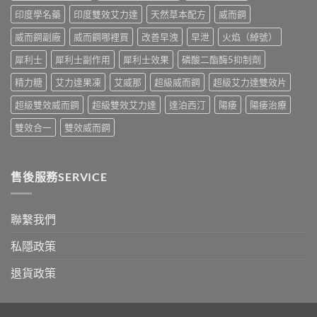
油
與
印度學名藥
印度雙效艾力達
天然草本配方
威而鋼
實
香
測
港
威而鋼副廠
威而鋼哪裡買
改善早洩
早泄
火焰（綽號）
比
購
較〉
買
犀利士
犀利士副作用
犀利士效果
磷酸二酯酶5抑制劑
中
指
南〉
精力糖
艾力達果凍
艾威那
超級威而鋼
超級艾力達雙效片
中
超級雙效威而鋼
超級雙效艾力達
達泊西汀
陽痿
陽痿治療
雙效合一
雙效威而鋼
售後服務SERVICE
聯繫我們
私隱政策
退貨政策