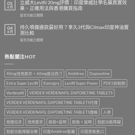
20mg
好？
立威大Levifil 20mg評價：印度樂威壯學名藥真實效
05
香
Cenforce-
8 月
果、正確用法與香港購買指南
港
100、
在
留言功能已關閉
哪
Kamagra
〈立
裡
與
威
買？
持久噴霧邊款最好用？享久3代與Climax印度神油實
04
Kamagra
大
犀
8 月
測比較
Oral
Levifil
利
Jelly
在
留言功能已關閉
20mg
士
全
〈持
評
學
面
久
價：
名
比
噴
熱點關注HOT
印
藥
較〉
霧
度
購
中
邊
樂
買
款
威
渠
40mg伐地那非 + 60mg達泊西汀
Ambitree
Dapoxetine
最
壯
道、
好
學
價
Extra Super Levifil
Kamagra
Levifil Super Power
PDE5抑制劑
用？
名
錢
享
藥
Vardenafil
VERDEX VERDENAFIL DAPOXETINE TABLETS
與
久
真
真
3
VERDEX VERDENAFIL DAPOXETINE TABLETS代理
實
假
代
效
辨
與
VERDEX VERDENAFIL DAPOXETINE TABLETS價格
人參
果、
別
Climax
正
指
他達拉非
伐地那非
助勃+延時
助勃 + 延時
勃起功能障礙
印
確
南〉
度
用
中
勃起功能障礙治療
印度Ambitree製藥
印度原裝進口
神
法