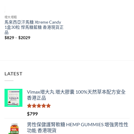
增大增粗
馬來西亞汗馬糖 Xtreme Candy
1盒30粒 悍馬糖藍糖 香港現貨正
品
Price
$
829
–
$
2029
range:
$829
through
$2029
LATEST
Vimax增大丸 增大膠囊 100%天然草本配方安全
香港正品
評分
5.00
$
799
滿分 5
男性保健護腎軟糖 HEMP GUMMIES 增強男性性
功能 香港現貨