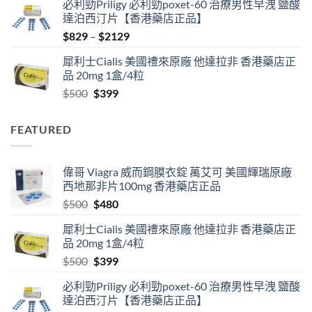
必利勁Priligy 必利勁poxet-60 治療男性早洩 鹽酸
was:
is:
達泊西汀片【香港藥店正品】
$500.
$480.
Price
$
829
–
$
2129
range:
犀利士Cialis 美國禮來原廠 他達拉非 香港藥店正
$829
品 20mg 1盒/4粒
through
Original
Current
$
500
$
399
$2129
price
price
was:
is:
FEATURED
$500.
$399.
偉哥 Viagra 威而鋼膜衣錠 萬艾可 美國輝瑞原廠
西地那非片100mg 香港藥店正品
Original
Current
$
500
$
480
price
price
犀利士Cialis 美國禮來原廠 他達拉非 香港藥店正
was:
is:
品 20mg 1盒/4粒
$500.
$480.
Original
Current
$
500
$
399
price
price
必利勁Priligy 必利勁poxet-60 治療男性早洩 鹽酸
was:
is:
達泊西汀片【香港藥店正品】
$500.
$399.