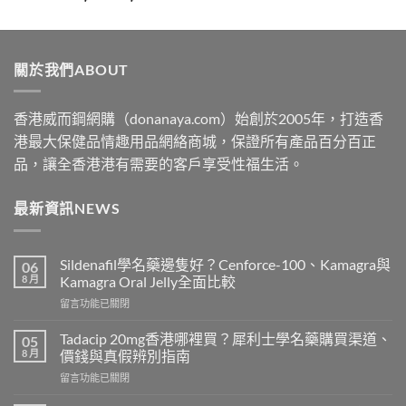
range:
$329
through
關於我們ABOUT
$2199
香港威而鋼網購（donanaya.com）始創於2005年，打造香
港最大保健品情趣用品網絡商城，保證所有產品百分百正
品，讓全香港港有需要的客戶享受性福生活。
最新資訊NEWS
Sildenafil學名藥邊隻好？Cenforce-100、Kamagra與
06
8 月
Kamagra Oral Jelly全面比較
在
留言功能已關閉
〈Sildenafil
學
Tadacip 20mg香港哪裡買？犀利士學名藥購買渠道、
05
名
8 月
價錢與真假辨別指南
藥
在
留言功能已關閉
邊
〈Tadacip
隻