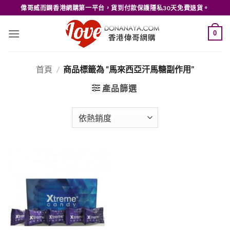
Skip
偉哥威而鋼香港網購第一平台，貨到付款保護隱私30天免費退貨。
to
content
0
首頁
/
商品標籤為 “馬來西亞汗馬糖副作用”
產品篩選