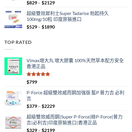
Price
$
829
–
$
2129
range:
超級雙效犀利士Super Tadarise 勃起持久
$829
100mg/10粒 印度原裝進口
through
Price
$
529
–
$
1890
$2129
range:
$529
TOP RATED
through
$1890
Vimax增大丸 增大膠囊 100%天然草本配方安全
香港正品
評分
5.00
$
799
滿分 5
P-Force 超級雙效威而鋼加強版 藍P 普力吉 必利
吉
Price
$
379
–
$
2229
range:
超級雙效威而鋼|Super P-Force|綠P-Force|普力
$379
吉|必利吉|印度原裝進口|香港正品
through
Price
$
329
–
$
2199
$2229