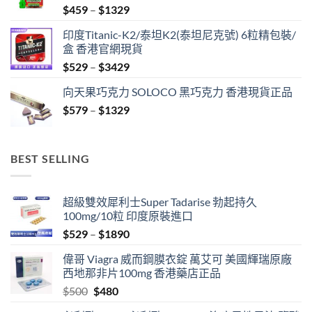
Price
$
459
–
$
1329
range:
印度Titanic-K2/泰坦K2(泰坦尼克號) 6粒精包裝/
$459
盒 香港官網現貨
through
Price
$
529
–
$
3429
$1329
range:
向天果巧克力 SOLOCO 黑巧克力 香港現貨正品
$529
Price
$
579
–
$
1329
through
range:
$3429
$579
through
BEST SELLING
$1329
超級雙效犀利士Super Tadarise 勃起持久
100mg/10粒 印度原裝進口
Price
$
529
–
$
1890
range:
偉哥 Viagra 威而鋼膜衣錠 萬艾可 美國輝瑞原廠
$529
西地那非片100mg 香港藥店正品
through
Original
Current
$
500
$
480
$1890
price
price