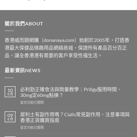
range:
$329
through
關於我們ABOUT
$2199
香港威而鋼網購（donanaya.com）始創於2005年，打造香
港最大保健品情趣用品網絡商城，保證所有產品百分百正
品，讓全香港港有需要的客戶享受性福生活。
最新資訊NEWS
必利勁正確食法與劑量教學｜Priligy服用時間、
10
8 月
30mg定60mg點揀？
在
留言功能已關閉
〈必
利
犀利士有副作用嗎？Cialis常見副作用、注意事項與
09
勁
8 月
香港正貨購買指南
正
在
留言功能已關閉
確
〈犀
食