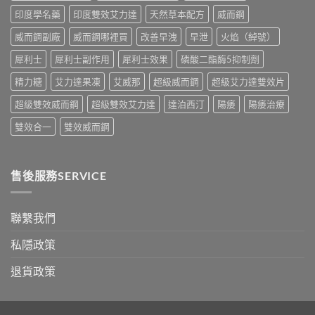
副
比
印度學名藥
印度雙效艾力達
天然草本配方
威而鋼
作
較〉
用
中
威而鋼副廠
威而鋼哪裡買
改善早洩
早泄
火焰（綽號）
全
面
犀利士
犀利士副作用
犀利士效果
磷酸二酯酶5抑制劑
比
較
精力糖
艾力達果凍
艾威那
超級威而鋼
超級艾力達雙效片
與
香
超級雙效威而鋼
超級雙效艾力達
達泊西汀
陽痿
陽痿治療
港
購
雙效合一
雙效威而鋼
買
指
南〉
中
售後服務SERVICE
聯繫我們
私隱政策
退貨政策