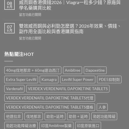
利
法
威而鋼香港價錢2026｜Viagra一粒多少錢？原廠與
08
士
與
8 月
學名藥購買比較
有
劑
在
留言功能已關閉
副
量
〈威
作
教
而
用
雙效威而鋼與必利勁怎麼選？2026年效果、價錢、
07
學
鋼
嗎？
8 月
副作用全面比較與香港購買指南
｜
香
Cialis
Priligy
在
留言功能已關閉
港
常
服
〈雙
價
見
用
效
錢
副
時
威
熱點關注HOT
2026
作
間、
而
｜
用、
30mg
鋼
Viagra
注
定
與
一
意
40mg伐地那非 + 60mg達泊西汀
Ambitree
Dapoxetine
60mg
必
粒
事
點
利
多
項
Extra Super Levifil
Kamagra
Levifil Super Power
PDE5抑制劑
揀？〉
勁
少
與
中
怎
錢？
Vardenafil
VERDEX VERDENAFIL DAPOXETINE TABLETS
香
麼
原
港
選？
VERDEX VERDENAFIL DAPOXETINE TABLETS代理
廠
正
2026
與
貨
年
VERDEX VERDENAFIL DAPOXETINE TABLETS價格
人參
學
購
效
名
買
他達拉非
伐地那非
助勃+延時
助勃 + 延時
勃起功能障礙
果、
藥
指
價
購
南〉
勃起功能障礙治療
印度Ambitree製藥
印度原裝進口
錢、
買
中