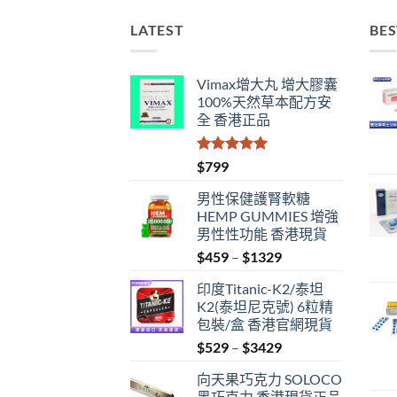
LATEST
BES
Vimax增大丸 增大膠囊
100%天然草本配方安
全 香港正品
評分
5.00
$
799
滿分 5
男性保健護腎軟糖
HEMP GUMMIES 增強
男性性功能 香港現貨
Price
$
459
–
$
1329
range:
印度Titanic-K2/泰坦
$459
K2(泰坦尼克號) 6粒精
through
包裝/盒 香港官網現貨
$1329
Price
$
529
–
$
3429
range:
向天果巧克力 SOLOCO
$529
黑巧克力 香港現貨正品