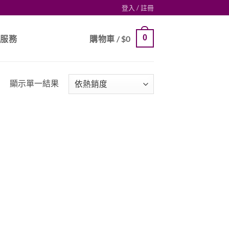
登入 / 註冊
0
戶服務
購物車 /
$
0
顯示單一結果