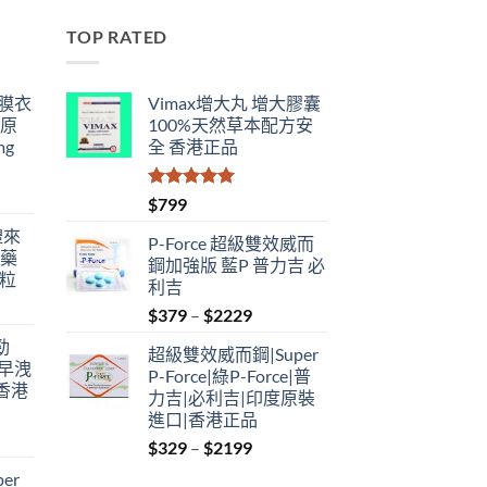
TOP RATED
鋼膜衣
Vimax增大丸 增大膠囊
瑞原
100%天然草本配方安
mg
全 香港正品
評分
5.00
$
799
滿分 5
禮來
P-Force 超級雙效威而
港藥
鋼加強版 藍P 普力吉 必
4粒
利吉
Price
$
379
–
$
2229
range:
勁
超級雙效威而鋼|Super
$379
性早洩
P-Force|綠P-Force|普
through
香港
力吉|必利吉|印度原裝
$2229
進口|香港正品
Price
$
329
–
$
2199
:
range:
er