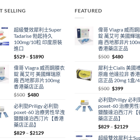
T SELLING
FEATURED
超級雙效犀利士Super
偉哥 Viagra 威而
Tadarise 勃起持久
錠 萬艾可 美國輝
100mg/10粒 印度原裝
廠 西地那非片100
進口
香港藥店正品
Price
Original
Current
$
529
–
$
1890
$
500
$
480
range:
price
price
偉哥 Viagra 威而鋼膜衣
犀利士Cialis 美國
$529
was:
is:
錠 萬艾可 美國輝瑞原
原廠 他達拉非 香
through
$500.
$480.
廠 西地那非片100mg
店正品 20mg 1盒/
$1890
香港藥店正品
Original
Current
$
500
$
399
Original
Current
$
500
$
480
price
price
必利勁Priligy 必利
price
price
was:
is:
必利勁Priligy 必利勁
poxet-60 治療男
was:
is:
$500.
$399.
poxet-60 治療男性早洩
鹽酸達泊西汀片【
$500.
$480.
鹽酸達泊西汀片【香港
藥店正品】
藥店正品】
Price
$
829
–
$
2129
Price
$
829
–
$
2129
range
超級雙效犀利士Sup
range:
$829