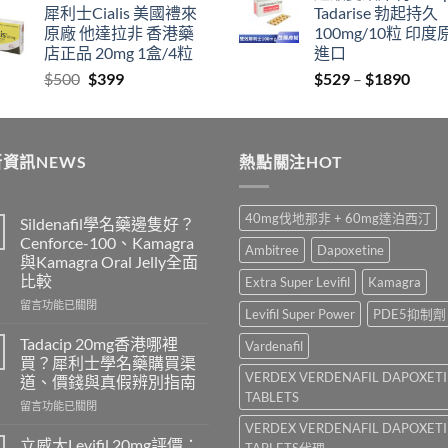
犀利士Cialis 美國禮來
Tadarise 勃起持久
$829
thro
原廠 他達拉非 香港藥
100mg/10粒 印度
through
$212
店正品 20mg 1盒/4粒
進口
$2129
Original
Current
Price
$
500
$
399
$
529
–
$
1890
price
price
range
was:
is:
$529
$500.
$399.
thro
資訊NEWS
熱點關注HOT
$189
40mg伐地那非 + 60mg達泊西汀
Sildenafil學名藥邊隻好？
Cenforce-100、Kamagra
Ambitree
Dapoxetine
與Kamagra Oral Jelly全面
比較
Extra Super Levifil
Kamagra
在
留言功能已關閉
Levifil Super Power
PDE5抑制劑
〈Sildenafil
學
Tadacip 20mg香港哪裡
Vardenafil
名
買？犀利士學名藥購買渠
藥
VERDEX VERDENAFIL DAPOXET
道、價錢與真假辨別指南
邊
TABLETS
在
隻
留言功能已關閉
〈Tadacip
好？
VERDEX VERDENAFIL DAPOXET
20mg
Cenforce-
立威大Levifil 20mg評價：
TABLETS代理