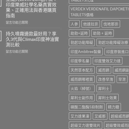
香
100、
印度樂威壯學名藥真實效
港
Kamagra
VERDEX VERDENAFIL DAPOXET
果、正確用法與香港購買
哪
與
TABLETS價格
指南
裡
Kamagra
買？
Oral
在
留言功能已關閉
人參
他達拉非
伐地那非
犀
Jelly
〈立
利
全
威
持久噴霧邊款最好用？享
助勃+延時
助勃 + 延時
士
面
大
久3代與Climax印度神油實
學
比
Levifil
勃起功能障礙
勃起功能障礙治療
測比較
名
較〉
20mg
藥
在
印度Ambitree製藥
印度原裝進口
中
評
留言功能已關閉
購
〈持
價：
印度學名藥
印度雙效艾力達
買
久
印
渠
噴
度
天然草本配方
威而鋼
威而鋼
道、
霧
樂
價
邊
威
威而鋼哪裡買
改善早洩
早泄
錢
款
壯
與
最
學
火焰（綽號）
犀利士
真
好
名
假
用？
藥
犀利士副作用
犀利士效果
辨
享
真
別
久
實
磷酸二酯酶5抑制劑
精力糖
指
3
效
南〉
代
果、
艾力達果凍
艾威那
超級威而
中
與
正
Climax
確
超級艾力達雙效片
超級雙效威而