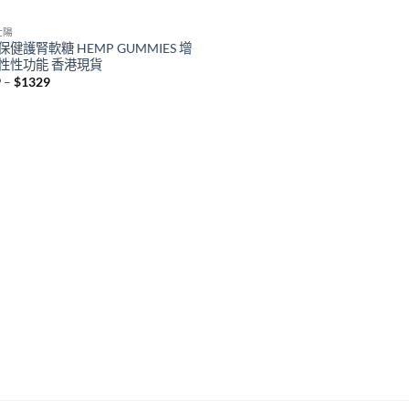
壯陽
保健護腎軟糖 HEMP GUMMIES 增
性性功能 香港現貨
Price
9
–
$
1329
range:
$459
through
$1329