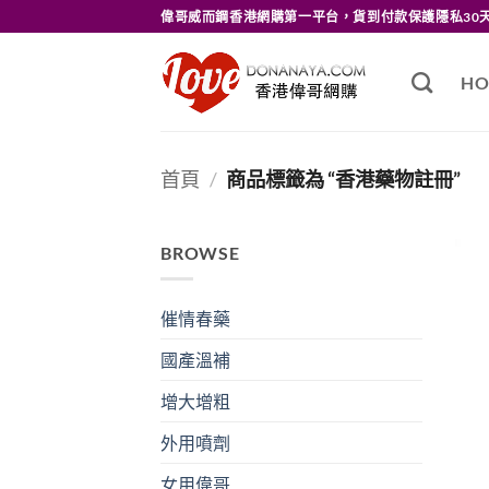
Skip
偉哥威而鋼香港網購第一平台，貨到付款保護隱私30
to
content
HO
首頁
/
商品標籤為 “香港藥物註冊”
BROWSE
催情春藥
國產溫補
增大增粗
外用噴劑
女用偉哥