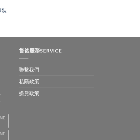
$329
ugh
through
原裝
9
$2199
:
ugh
0
售後服務SERVICE
聯繫我們
私隱政策
退貨政策
INE
INE