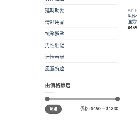
延時助勃
男性
男性
強男
情趣用品
$
45
抗孕避孕
男性壯陽
迷情春藥
風濕抗癌
由價格篩選
最
最
價格:
$450
—
$1330
篩選
低
高
價
價
格
格