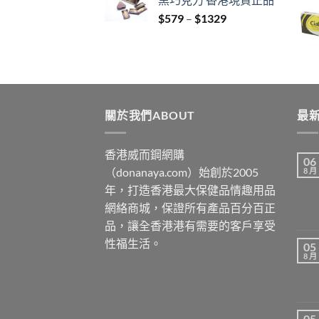
through
Price
$
579
–
$
1329
$3429
range:
$579
through
$1329
關於我們ABOUT
最新
香港威而鋼網購
06
（donanaya.com）始創於2005
8 月
年，打造香港最大保健品情趣用品
網絡商城，保證所有產品百分百正
品，讓全香港港有需要的客戶享受
性福生活。
05
8 月
05