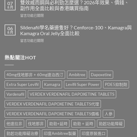
而
用
雙效威而鋼與必利勁怎麼選？2026年效果、價錢、
07
鋼
嗎？
8 月
副作用全面比較與香港購買指南
香
Cialis
在
留言功能已關閉
港
常
〈雙
價
見
效
錢
Sildenafil學名藥邊隻好？Cenforce-100、Kamagra與
06
副
威
2026
8 月
Kamagra Oral Jelly全面比較
作
而
｜
用、
在
留言功能已關閉
鋼
Viagra
注
〈Sildenafil
與
一
意
學
必
粒
事
名
熱點關注HOT
利
多
項
藥
勁
少
與
邊
怎
錢？
香
隻
麼
原
40mg伐地那非 + 60mg達泊西汀
Ambitree
Dapoxetine
港
好？
選？
廠
正
Cenforce-
2026
與
Extra Super Levifil
Kamagra
Levifil Super Power
PDE5抑制劑
貨
100、
年
學
購
Kamagra
效
Vardenafil
VERDEX VERDENAFIL DAPOXETINE TABLETS
名
買
與
果、
藥
指
Kamagra
VERDEX VERDENAFIL DAPOXETINE TABLETS代理
價
購
南〉
Oral
錢、
買
中
Jelly
VERDEX VERDENAFIL DAPOXETINE TABLETS價格
人參
副
比
全
作
較〉
他達拉非
伐地那非
助勃+延時
助勃 + 延時
勃起功能障礙
面
用
中
比
全
勃起功能障礙治療
印度Ambitree製藥
印度原裝進口
較〉
面