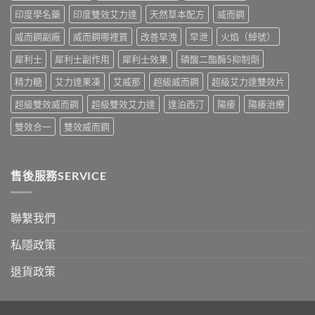
中
比
印度學名藥
印度雙效艾力達
天然草本配方
威而鋼
較
與
威而鋼副廠
威而鋼哪裡買
改善早洩
早泄
火焰（綽號）
香
港
犀利士
犀利士副作用
犀利士效果
磷酸二酯酶5抑制劑
購
買
精力糖
艾力達果凍
艾威那
超級威而鋼
超級艾力達雙效片
指
南〉
超級雙效威而鋼
超級雙效艾力達
達泊西汀
陽痿
陽痿治療
中
雙效合一
雙效威而鋼
售後服務SERVICE
聯繫我們
私隱政策
退貨政策