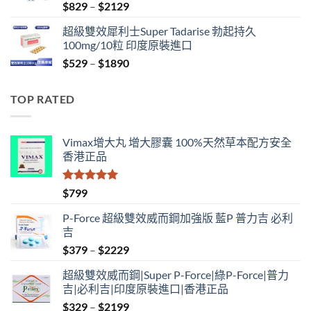
Price
$
829
–
$
2129
range:
超級雙效犀利士Super Tadarise 勃起持久
$829
100mg/10粒 印度原裝進口
through
Price
$
529
–
$
1890
$2129
range:
$529
TOP RATED
through
$1890
Vimax增大丸 增大膠囊 100%天然草本配方安全
香港正品
評分
5.00
$
799
滿分 5
P-Force 超級雙效威而鋼加強版 藍P 普力吉 必利
吉
Price
$
379
–
$
2229
range:
超級雙效威而鋼|Super P-Force|綠P-Force|普力
$379
吉|必利吉|印度原裝進口|香港正品
through
Price
$
329
–
$
2199
$2229