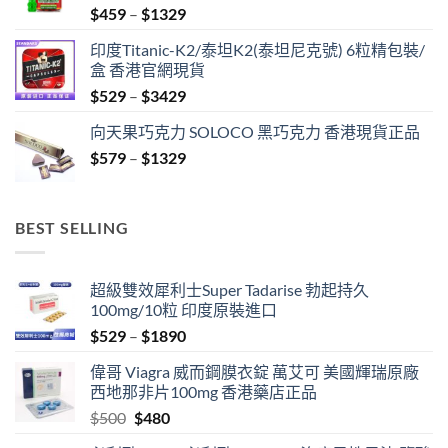
Price
$
459
–
$
1329
range:
印度Titanic-K2/泰坦K2(泰坦尼克號) 6粒精包裝/
$459
盒 香港官網現貨
through
Price
$
529
–
$
3429
$1329
range:
向天果巧克力 SOLOCO 黑巧克力 香港現貨正品
$529
Price
$
579
–
$
1329
through
range:
$3429
$579
through
BEST SELLING
$1329
超級雙效犀利士Super Tadarise 勃起持久
100mg/10粒 印度原裝進口
Price
$
529
–
$
1890
range:
偉哥 Viagra 威而鋼膜衣錠 萬艾可 美國輝瑞原廠
$529
西地那非片100mg 香港藥店正品
through
Original
Current
$
500
$
480
$1890
price
price