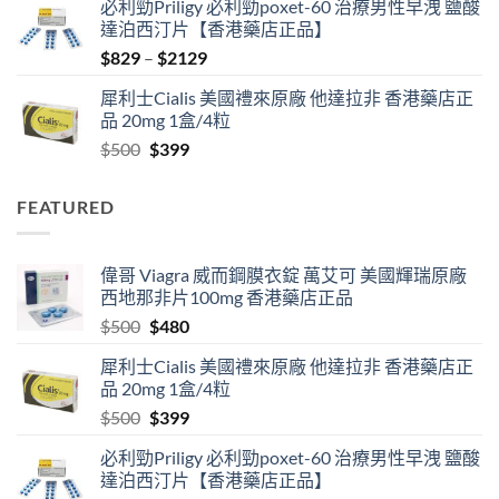
必利勁Priligy 必利勁poxet-60 治療男性早洩 鹽酸
was:
is:
達泊西汀片【香港藥店正品】
$500.
$480.
Price
$
829
–
$
2129
range:
犀利士Cialis 美國禮來原廠 他達拉非 香港藥店正
$829
品 20mg 1盒/4粒
through
Original
Current
$
500
$
399
$2129
price
price
was:
is:
FEATURED
$500.
$399.
偉哥 Viagra 威而鋼膜衣錠 萬艾可 美國輝瑞原廠
西地那非片100mg 香港藥店正品
Original
Current
$
500
$
480
price
price
犀利士Cialis 美國禮來原廠 他達拉非 香港藥店正
was:
is:
品 20mg 1盒/4粒
$500.
$480.
Original
Current
$
500
$
399
price
price
必利勁Priligy 必利勁poxet-60 治療男性早洩 鹽酸
was:
is:
達泊西汀片【香港藥店正品】
$500.
$399.