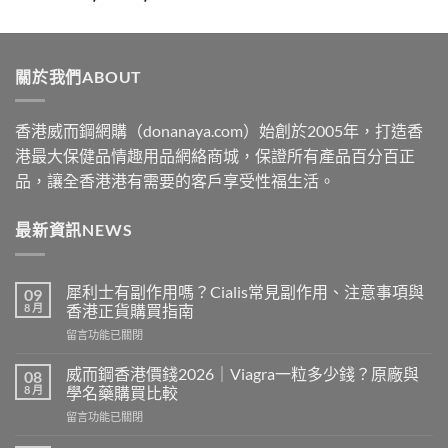
range:
$329
through
關於我們ABOUT
$2199
香港威而鋼網購（donanaya.com）始創於2005年，打造香
港最大保健品情趣用品網絡商城，保證所有產品百分百正
品，讓全香港港有需要的客戶享受性福生活。
最新資訊NEWS
犀利士有副作用嗎？Cialis常見副作用、注意事項與
09
8 月
香港正貨購買指南
在
留言功能已關閉
〈犀
利
威而鋼香港價錢2026｜Viagra一粒多少錢？原廠與
08
士
8 月
學名藥購買比較
有
在
留言功能已關閉
副
〈威
作