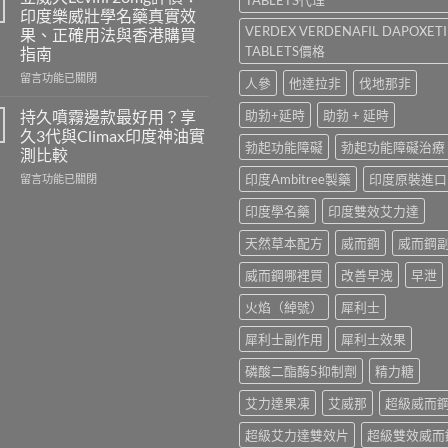
香
100、
印度樂威壯學名藥真實效
港
Kamagra
VERDEX VERDENAFIL DAPOXET
果、正確用法與香港購買
哪
與
TABLETS價格
指南
裡
Kamagra
買？
Oral
在
留言功能已關閉
人參
他達拉非
伐地那非
犀
Jelly
〈立
利
全
威
持久噴霧邊款最好用？享
助勃+延時
助勃 + 延時
士
面
大
久3代與Climax印度神油實
學
比
Levifil
勃起功能障礙
勃起功能障礙治療
測比較
名
較〉
20mg
藥
在
印度Ambitree製藥
印度原裝進口
中
評
留言功能已關閉
購
〈持
價：
印度學名藥
印度雙效艾力達
買
久
印
渠
噴
度
天然草本配方
威而鋼
威而鋼
道、
霧
樂
價
邊
威
威而鋼哪裡買
改善早洩
早泄
錢
款
壯
與
最
學
火焰（綽號）
犀利士
真
好
名
假
用？
藥
犀利士副作用
犀利士效果
辨
享
真
別
久
實
磷酸二酯酶5抑制劑
精力糖
指
3
效
南〉
代
果、
艾力達果凍
艾威那
超級威而
中
與
正
Climax
確
超級艾力達雙效片
超級雙效威而