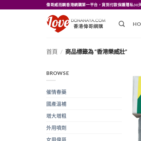
Skip
偉哥威而鋼香港網購第一平台，貨到付款保護隱私30
to
content
HO
首頁
/
商品標籤為 “香港樂威壯”
BROWSE
催情春藥
國產溫補
增大增粗
外用噴劑
女用偉哥