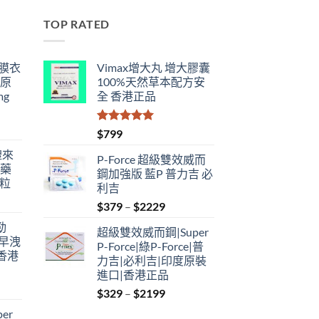
TOP RATED
鋼膜衣
Vimax增大丸 增大膠囊
瑞原
100%天然草本配方安
mg
全 香港正品
評分
5.00
$
799
滿分 5
禮來
P-Force 超級雙效威而
港藥
鋼加強版 藍P 普力吉 必
4粒
利吉
Price
$
379
–
$
2229
range:
勁
超級雙效威而鋼|Super
$379
性早洩
P-Force|綠P-Force|普
through
香港
力吉|必利吉|印度原裝
$2229
進口|香港正品
Price
$
329
–
$
2199
:
range:
er