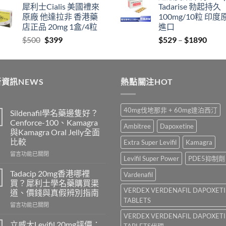
犀利士Cialis 美國禮來
Tadarise 勃起持久
$829
thro
原廠 他達拉非 香港藥
100mg/10粒 印度
through
$212
店正品 20mg 1盒/4粒
進口
$2129
Original
Current
Price
$
500
$
399
$
529
–
$
1890
price
price
range
was:
is:
$529
$500.
$399.
thro
資訊NEWS
熱點關注HOT
$189
40mg伐地那非 + 60mg達泊西汀
Sildenafil學名藥邊隻好？
Cenforce-100、Kamagra
Ambitree
Dapoxetine
與Kamagra Oral Jelly全面
比較
Extra Super Levifil
Kamagra
在
留言功能已關閉
Levifil Super Power
PDE5抑制劑
〈Sildenafil
學
Tadacip 20mg香港哪裡
Vardenafil
名
買？犀利士學名藥購買渠
藥
VERDEX VERDENAFIL DAPOXET
道、價錢與真假辨別指南
邊
TABLETS
在
隻
留言功能已關閉
〈Tadacip
好？
VERDEX VERDENAFIL DAPOXET
20mg
Cenforce-
立威大Levifil 20mg評價：
TABLETS代理