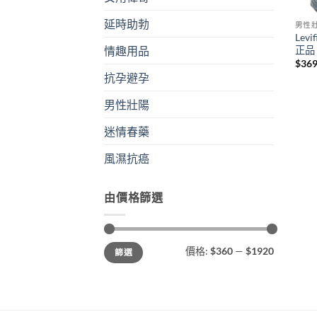
延時助勃
男性
Lev
正品
情趣用品
$
36
抗孕避孕
男性壯陽
迷情春藥
風濕抗癌
由價格篩選
最
最
價格:
$360
—
$1920
篩選
低
高
價
價
格
格