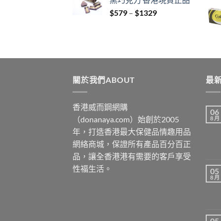
through
Price
$
579
–
$
1329
$3429
range:
$579
through
$1329
關於我們ABOUT
最新
香港威而鋼網購
06
（donanaya.com）始創於2005
8 月
年，打造香港最大保健品情趣用品
網絡商城，保證所有產品百分百正
品，讓全香港港有需要的客戶享受
性福生活。
05
8 月
05