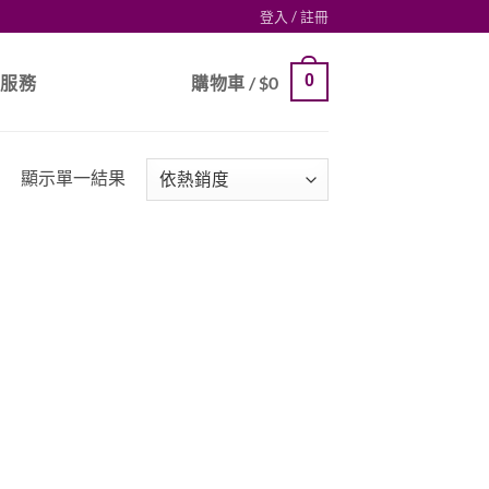
登入 / 註冊
0
戶服務
購物車 /
$
0
顯示單一結果