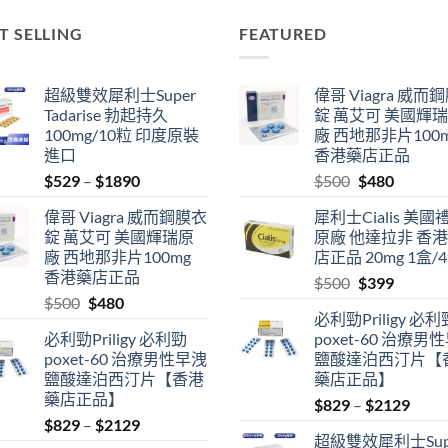
T SELLING
FEATURED
超級雙效犀利士Super
偉哥 Viagra 威而
Tadarise 勃起持久
錠 萬艾可 美國輝
100mg/10粒 印度原裝
廠 西地那非片100
進口
香港藥店正品
Price
Original
Current
$
529
–
$
1890
$
500
$
480
range:
price
price
偉哥 Viagra 威而鋼膜衣
犀利士Cialis 美國
$529
was:
is:
錠 萬艾可 美國輝瑞原
原廠 他達拉非 香
through
$500.
$480.
廠 西地那非片100mg
店正品 20mg 1盒/
$1890
香港藥店正品
Original
Current
$
500
$
399
Original
Current
$
500
$
480
price
price
必利勁Priligy 必利
price
price
was:
is:
必利勁Priligy 必利勁
poxet-60 治療男
was:
is:
$500.
$399.
poxet-60 治療男性早洩
鹽酸達泊西汀片【
$500.
$480.
鹽酸達泊西汀片【香港
藥店正品】
藥店正品】
Price
$
829
–
$
2129
Price
$
829
–
$
2129
range
超級雙效犀利士Sup
range:
$829