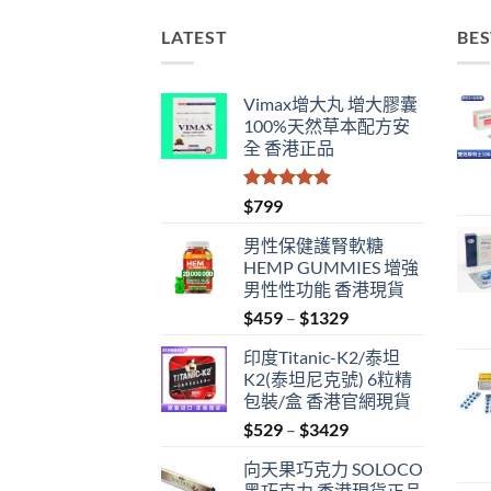
LATEST
BES
Vimax增大丸 增大膠囊
100%天然草本配方安
全 香港正品
評分
5.00
$
799
滿分 5
男性保健護腎軟糖
HEMP GUMMIES 增強
男性性功能 香港現貨
Price
$
459
–
$
1329
range:
印度Titanic-K2/泰坦
$459
K2(泰坦尼克號) 6粒精
through
包裝/盒 香港官網現貨
$1329
Price
$
529
–
$
3429
range:
向天果巧克力 SOLOCO
$529
黑巧克力 香港現貨正品