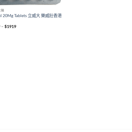
壯陽
ifil 20Mg Tablets 立威大 樂威壯香港
Price
9
–
$
1919
range:
$369
through
$1919