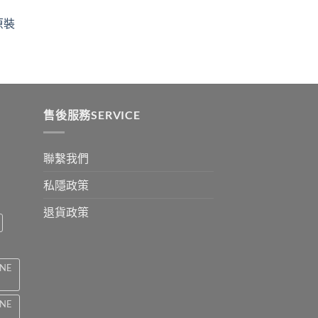
$329
ugh
through
原裝
9
$2199
:
ugh
0
售後服務SERVICE
聯繫我們
私隱政策
退貨政策
INE
INE