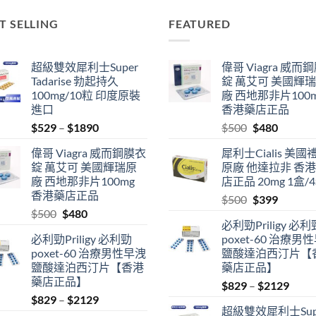
T SELLING
FEATURED
超級雙效犀利士Super
偉哥 Viagra 威而
Tadarise 勃起持久
錠 萬艾可 美國輝
100mg/10粒 印度原裝
廠 西地那非片100
進口
香港藥店正品
Price
Original
Current
$
529
–
$
1890
$
500
$
480
range:
price
price
偉哥 Viagra 威而鋼膜衣
犀利士Cialis 美國
$529
was:
is:
錠 萬艾可 美國輝瑞原
原廠 他達拉非 香
through
$500.
$480.
廠 西地那非片100mg
店正品 20mg 1盒/
$1890
香港藥店正品
Original
Current
$
500
$
399
Original
Current
$
500
$
480
price
price
必利勁Priligy 必利
price
price
was:
is:
必利勁Priligy 必利勁
poxet-60 治療男
was:
is:
$500.
$399.
poxet-60 治療男性早洩
鹽酸達泊西汀片【
$500.
$480.
鹽酸達泊西汀片【香港
藥店正品】
藥店正品】
Price
$
829
–
$
2129
Price
$
829
–
$
2129
range
超級雙效犀利士Sup
range:
$829