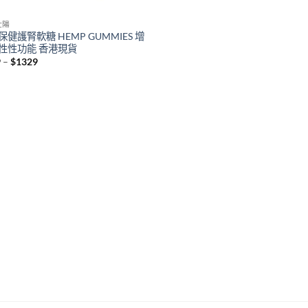
壯陽
保健護腎軟糖 HEMP GUMMIES 增
性性功能 香港現貨
Price
9
–
$
1329
range:
$459
through
$1329