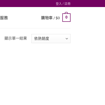
登入 / 註冊
0
戶服務
購物車 /
$
0
顯示單一結果