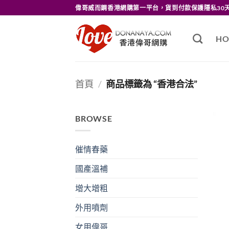
Skip
偉哥威而鋼香港網購第一平台，貨到付款保護隱私30
to
content
HO
首頁
/
商品標籤為 “香港合法”
BROWSE
催情春藥
國產溫補
增大增粗
外用噴劑
女用偉哥