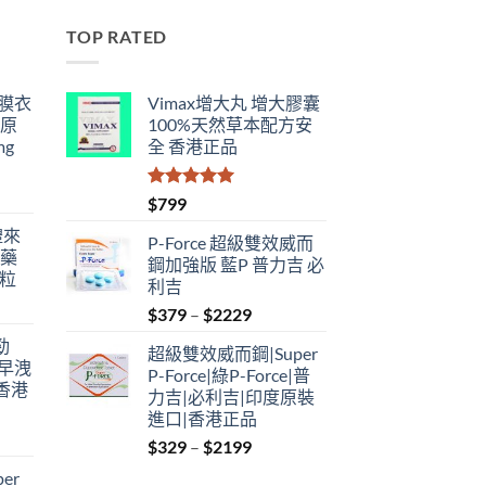
TOP RATED
鋼膜衣
Vimax增大丸 增大膠囊
瑞原
100%天然草本配方安
mg
全 香港正品
評分
5.00
$
799
滿分 5
禮來
P-Force 超級雙效威而
港藥
鋼加強版 藍P 普力吉 必
4粒
利吉
Price
$
379
–
$
2229
range:
勁
超級雙效威而鋼|Super
$379
性早洩
P-Force|綠P-Force|普
through
香港
力吉|必利吉|印度原裝
$2229
進口|香港正品
Price
$
329
–
$
2199
:
range:
er