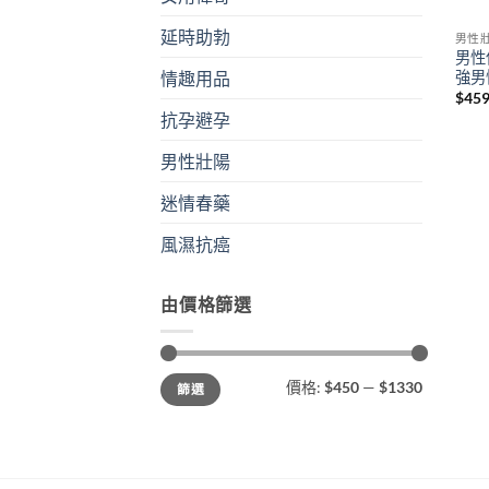
延時助勃
男性
男性
強男
情趣用品
$
45
抗孕避孕
男性壯陽
迷情春藥
風濕抗癌
由價格篩選
最
最
價格:
$450
—
$1330
篩選
低
高
價
價
格
格