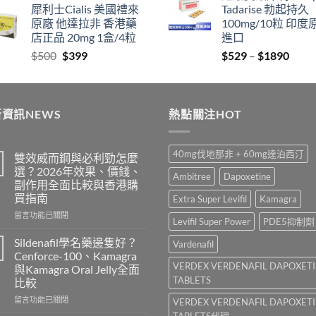
犀利士Cialis 美國禮來
Tadarise 勃起持久
$829
thro
原廠 他達拉非 香港藥
100mg/10粒 印度
through
$212
店正品 20mg 1盒/4粒
進口
$2129
Original
Current
Price
$
500
$
399
$
529
–
$
1890
price
price
range
was:
is:
$529
$500.
$399.
thro
資訊NEWS
熱點關注HOT
$189
40mg伐地那非 + 60mg達泊西汀
雙效威而鋼與必利勁怎麼
選？2026年效果、價錢、
Ambitree
Dapoxetine
副作用全面比較與香港購
買指南
Extra Super Levifil
Kamagra
在
留言功能已關閉
Levifil Super Power
PDE5抑制劑
〈雙
效
Sildenafil學名藥邊隻好？
Vardenafil
威
Cenforce-100、Kamagra
而
VERDEX VERDENAFIL DAPOXET
與Kamagra Oral Jelly全面
鋼
TABLETS
比較
與
必
在
留言功能已關閉
VERDEX VERDENAFIL DAPOXET
利
〈Sildenafil
TABLETS代理