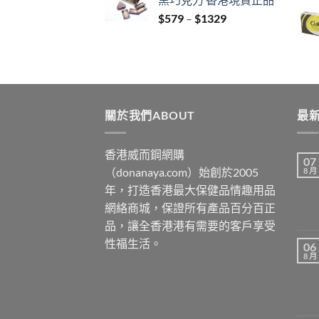
through
Price
$
579
–
$
1329
$3429
range:
$579
through
$1329
關於我們ABOUT
最新
香港威而鋼網購
07
（donanaya.com）始創於2005
8 月
年，打造香港最大保健品情趣用品
網絡商城，保證所有產品百分百正
品，讓全香港港有需要的客戶享受
性福生活。
06
8 月