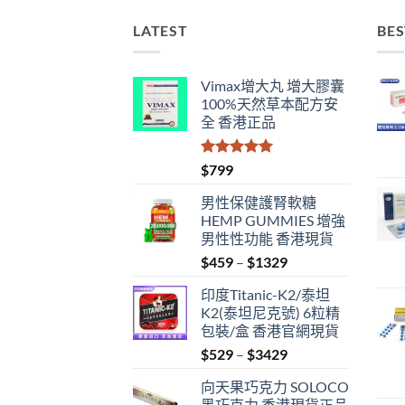
LATEST
BES
Vimax增大丸 增大膠囊
100%天然草本配方安
全 香港正品
評分
5.00
$
799
滿分 5
男性保健護腎軟糖
HEMP GUMMIES 增強
男性性功能 香港現貨
Price
$
459
–
$
1329
range:
印度Titanic-K2/泰坦
$459
K2(泰坦尼克號) 6粒精
through
包裝/盒 香港官網現貨
$1329
Price
$
529
–
$
3429
range:
向天果巧克力 SOLOCO
$529
黑巧克力 香港現貨正品