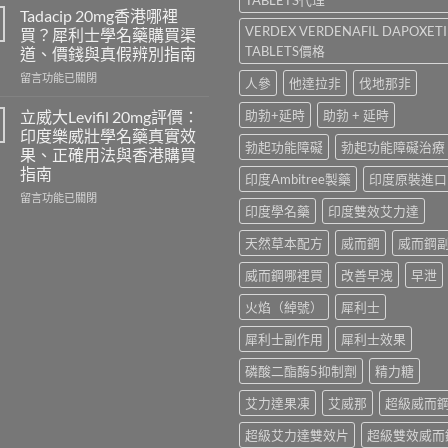
勁
學
Tadacip 20mg香港哪裡
怎
名
VERDEX VERDENAFIL DAPOXET
買？犀利士學名藥購買渠
麼
藥
TABLETS價格
道、價錢與真假辨別指南
選？
邊
2026
在
隻
留言功能已關閉
人參
他達拉非
伐地那非
年
〈Tadacip
好？
效
20mg
Cenforce-
立威大Levifil 20mg評價：
助勃+延時
助勃 + 延時
果、
香
100、
印度樂威壯學名藥真實效
價
港
Kamagra
勃起功能障礙
勃起功能障礙治療
果、正確用法與香港購買
錢、
哪
與
指南
印度Ambitree製藥
印度原裝進口
副
裡
Kamagra
作
買？
Oral
在
留言功能已關閉
印度學名藥
印度雙效艾力達
用
犀
Jelly
〈立
全
利
全
威
天然草本配方
威而鋼
威而鋼
面
士
面
大
比
學
比
Levifil
威而鋼哪裡買
改善早洩
早泄
較
名
較〉
20mg
與
藥
中
評
火焰（綽號）
犀利士
香
購
價：
港
買
印
犀利士副作用
犀利士效果
購
渠
度
買
道、
樂
磷酸二酯酶5抑制劑
精力糖
指
價
威
南〉
錢
壯
艾力達果凍
艾威那
超級威而
中
與
學
真
超級艾力達雙效片
超級雙效威而
名