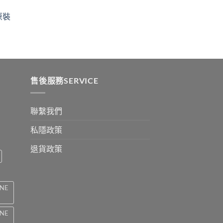
$329
ugh
through
原裝
9
$2199
:
ugh
0
售後服務SERVICE
聯繫我們
私隱政策
退貨政策
INE
INE