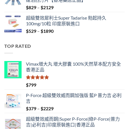
$500.
$399.
Price
$
829
–
$
2129
range:
超級雙效犀利士Super Tadarise 勃起持久
$829
100mg/10粒 印度原裝進口
through
Price
$
529
–
$
1890
$2129
range:
$529
TOP RATED
through
$1890
Vimax增大丸 增大膠囊 100%天然草本配方安全
香港正品
評分
5.00
$
799
滿分 5
P-Force 超級雙效威而鋼加強版 藍P 普力吉 必利
吉
Price
$
379
–
$
2229
range:
超級雙效威而鋼|Super P-Force|綠P-Force|普力
$379
吉|必利吉|印度原裝進口|香港正品
through