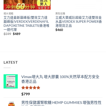
增大增粗
男性壯陽
艾力達最新巔峰版|雙效艾力達
立威大樂威壯超級艾力達雙效金
巔峰版|VERDEX|VERDENAFIL
水晶VERDEX SUPER POWER香
DAPOXETINE TABLETS|香港唯
港現貨正品
一總代理
$
460
Original
Current
$
599
$
489
price
price
was:
is:
$599.
$489.
LATEST
Vimax增大丸 增大膠囊 100%天然草本配方安全
香港正品
評分
5.00
$
799
滿分 5
男性保健護腎軟糖 HEMP GUMMIES 增強男性性