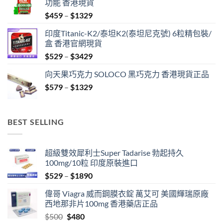
功能 香港現貨
Price
$
459
–
$
1329
range:
印度Titanic-K2/泰坦K2(泰坦尼克號) 6粒精包裝/
$459
盒 香港官網現貨
through
Price
$
529
–
$
3429
$1329
range:
向天果巧克力 SOLOCO 黑巧克力 香港現貨正品
$529
Price
$
579
–
$
1329
through
range:
$3429
$579
through
BEST SELLING
$1329
超級雙效犀利士Super Tadarise 勃起持久
100mg/10粒 印度原裝進口
Price
$
529
–
$
1890
range:
偉哥 Viagra 威而鋼膜衣錠 萬艾可 美國輝瑞原廠
$529
西地那非片100mg 香港藥店正品
through
Original
Current
$
500
$
480
$1890