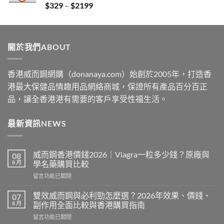
Price
$
329
–
$
2199
$2229
range:
$329
through
關於我們ABOUT
$2199
香港威而鋼網購（donanaya.com）始創於2005年，打造香
港最大保健品情趣用品網絡商城，保證所有產品百分百正
品，讓全香港港有需要的客戶享受性福生活。
最新資訊NEWS
威而鋼香港價錢2026｜Viagra一粒多少錢？原廠與
08
8 月
學名藥購買比較
在
留言功能已關閉
〈威
而
雙效威而鋼與必利勁怎麼選？2026年效果、價錢、
07
鋼
8 月
副作用全面比較與香港購買指南
香
在
留言功能已關閉
港