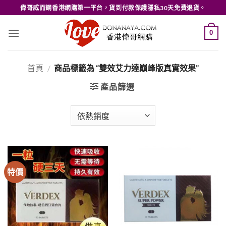
Skip
偉哥威而鋼香港網購第一平台，貨到付款保護隱私30天免費退貨。
to
content
0
首頁
/
商品標籤為 “雙效艾力達巔峰版真實效果”
產品篩選
特價