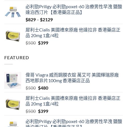
price
price
必利勁Priligy 必利勁poxet-60 治療男性早洩 鹽酸
was:
is:
達泊西汀片【香港藥店正品】
$500.
$480.
Price
$
829
–
$
2129
range:
犀利士Cialis 美國禮來原廠 他達拉非 香港藥店正
$829
品 20mg 1盒/4粒
through
Original
Current
$
500
$
399
$2129
price
price
was:
is:
FEATURED
$500.
$399.
偉哥 Viagra 威而鋼膜衣錠 萬艾可 美國輝瑞原廠
西地那非片100mg 香港藥店正品
Original
Current
$
500
$
480
price
price
犀利士Cialis 美國禮來原廠 他達拉非 香港藥店正
was:
is:
品 20mg 1盒/4粒
$500.
$480.
Original
Current
$
500
$
399
price
price
必利勁Priligy 必利勁poxet-60 治療男性早洩 鹽酸
was:
is:
達泊西汀片【香港藥店正品】