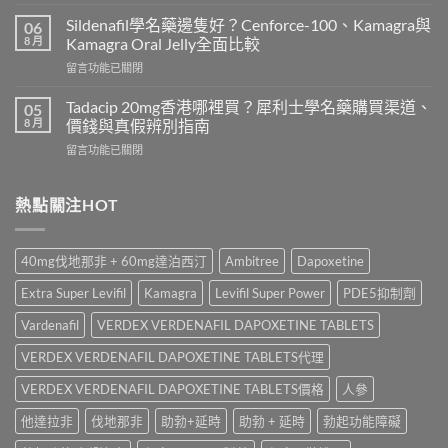
〈雙
價
效
錢
Sildenafil學名藥邊隻好？Cenforce-100、Kamagra與
06
威
2026
8 月
Kamagra Oral Jelly全面比較
而
｜
在
留言功能已關閉
鋼
Viagra
〈Sildenafil
與
一
學
必
Tadacip 20mg香港哪裡買？犀利士學名藥購買渠道、
05
粒
名
利
8 月
價錢與真假辨別指南
多
藥
勁
少
在
留言功能已關閉
邊
怎
錢？
〈Tadacip
隻
麼
原
20mg
好？
選？
廠
香
熱點關注HOT
Cenforce-
2026
與
港
100、
年
學
哪
Kamagra
效
名
裡
與
果、
40mg伐地那非 + 60mg達泊西汀
Ambitree
Dapoxetine
藥
買？
Kamagra
價
購
犀
Oral
錢、
Extra Super Levifil
Kamagra
Levifil Super Power
PDE5抑制劑
買
利
Jelly
副
比
士
全
Vardenafil
VERDEX VERDENAFIL DAPOXETINE TABLETS
作
較〉
學
面
用
中
名
VERDEX VERDENAFIL DAPOXETINE TABLETS代理
比
全
藥
較〉
面
購
VERDEX VERDENAFIL DAPOXETINE TABLETS價格
人參
中
比
買
較
他達拉非
伐地那非
助勃+延時
助勃 + 延時
勃起功能障礙
渠
與
道、
香