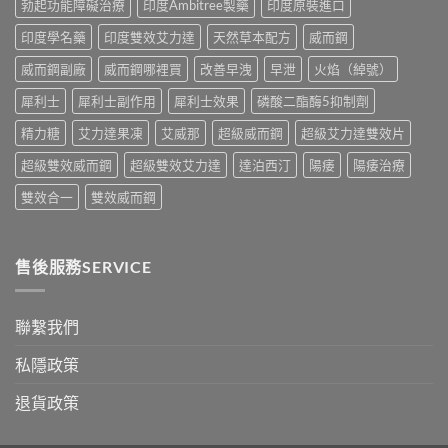
勃起功能障礙治療
印度Ambitree製藥
印度原裝進口
價
港
錢
購
印度學名藥
印度雙效艾力達
天然草本配方
威而鋼
與
買
真
指
威而鋼副廠
威而鋼哪裡買
改善早洩
早泄
火焰（綽號）
假
南〉
辨
中
犀利士
犀利士副作用
犀利士效果
磷酸二酯酶5抑制劑
別
指
精力糖
艾力達果凍
艾威那
超級威而鋼
超級艾力達雙效片
南〉
中
超級雙效威而鋼
超級雙效艾力達
達泊西汀
陽痿
陽痿治療
雙效合一
雙效威而鋼
售後服務SERVICE
聯繫我們
私隱政策
退貨政策