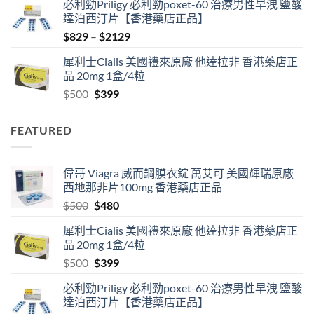
必利勁Priligy 必利勁poxet-60 治療男性早洩 鹽酸
was:
is:
達泊西汀片【香港藥店正品】
$500.
$480.
Price
$
829
–
$
2129
range:
犀利士Cialis 美國禮來原廠 他達拉非 香港藥店正
$829
品 20mg 1盒/4粒
through
Original
Current
$
500
$
399
$2129
price
price
was:
is:
FEATURED
$500.
$399.
偉哥 Viagra 威而鋼膜衣錠 萬艾可 美國輝瑞原廠
西地那非片100mg 香港藥店正品
Original
Current
$
500
$
480
price
price
犀利士Cialis 美國禮來原廠 他達拉非 香港藥店正
was:
is:
品 20mg 1盒/4粒
$500.
$480.
Original
Current
$
500
$
399
price
price
必利勁Priligy 必利勁poxet-60 治療男性早洩 鹽酸
was:
is:
達泊西汀片【香港藥店正品】
$500.
$399.