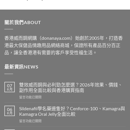
range:
$329
through
關於我們ABOUT
$2199
香港威而鋼網購（donanaya.com）始創於2005年，打造香
港最大保健品情趣用品網絡商城，保證所有產品百分百正
品，讓全香港港有需要的客戶享受性福生活。
最新資訊NEWS
雙效威而鋼與必利勁怎麼選？2026年效果、價錢、
07
8 月
副作用全面比較與香港購買指南
在
留言功能已關閉
〈雙
效
Sildenafil學名藥邊隻好？Cenforce-100、Kamagra與
06
威
8 月
Kamagra Oral Jelly全面比較
而
在
留言功能已關閉
鋼
〈Sildenafil
與