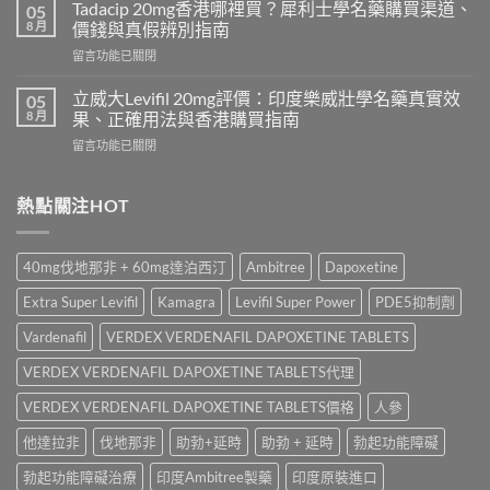
學
必
Tadacip 20mg香港哪裡買？犀利士學名藥購買渠道、
05
名
利
8 月
價錢與真假辨別指南
藥
勁
在
留言功能已關閉
邊
怎
〈Tadacip
隻
麼
20mg
好？
立威大Levifil 20mg評價：印度樂威壯學名藥真實效
05
選？
香
Cenforce-
8 月
果、正確用法與香港購買指南
2026
港
100、
年
在
留言功能已關閉
哪
Kamagra
效
〈立
裡
與
果、
威
買？
Kamagra
價
大
熱點關注HOT
犀
Oral
錢、
Levifil
利
Jelly
副
20mg
士
全
作
評
學
面
40mg伐地那非 + 60mg達泊西汀
Ambitree
Dapoxetine
用
價：
名
比
全
印
藥
較〉
Extra Super Levifil
Kamagra
Levifil Super Power
PDE5抑制劑
面
度
購
中
比
樂
買
Vardenafil
VERDEX VERDENAFIL DAPOXETINE TABLETS
較
威
渠
與
壯
VERDEX VERDENAFIL DAPOXETINE TABLETS代理
道、
香
學
價
港
名
VERDEX VERDENAFIL DAPOXETINE TABLETS價格
人參
錢
購
藥
與
買
他達拉非
伐地那非
助勃+延時
助勃 + 延時
勃起功能障礙
真
真
指
實
假
南〉
勃起功能障礙治療
印度Ambitree製藥
印度原裝進口
效
辨
中