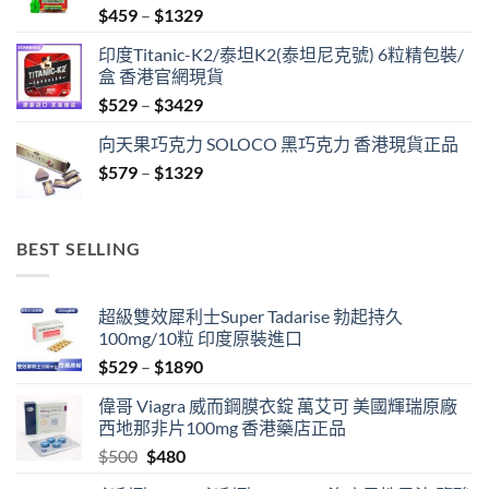
Price
$
459
–
$
1329
range:
印度Titanic-K2/泰坦K2(泰坦尼克號) 6粒精包裝/
$459
盒 香港官網現貨
through
Price
$
529
–
$
3429
$1329
range:
向天果巧克力 SOLOCO 黑巧克力 香港現貨正品
$529
Price
$
579
–
$
1329
through
range:
$3429
$579
through
BEST SELLING
$1329
超級雙效犀利士Super Tadarise 勃起持久
100mg/10粒 印度原裝進口
Price
$
529
–
$
1890
range:
偉哥 Viagra 威而鋼膜衣錠 萬艾可 美國輝瑞原廠
$529
西地那非片100mg 香港藥店正品
through
Original
Current
$
500
$
480
$1890
price
price