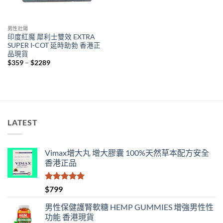
男性壯陽
印度紅魔 犀利士雙效 EXTRA
SUPER I-COT 延時助勃 香港正
品現貨
Price
$
359
–
$
2289
range:
$359
through
$2289
LATEST
Vimax增大丸 增大膠囊 100%天然草本配方安全
香港正品
評分
5.00
$
799
滿分 5
男性保健護腎軟糖 HEMP GUMMIES 增強男性性
功能 香港現貨