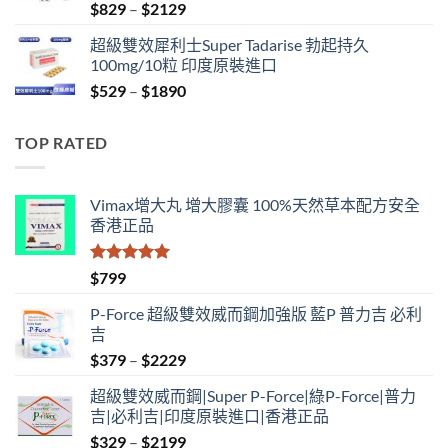
Price
$
829
–
$
2129
range:
超級雙效犀利士Super Tadarise 勃起持久
$829
100mg/10粒 印度原裝進口
through
Price
$
529
–
$
1890
$2129
range:
$529
TOP RATED
through
$1890
Vimax增大丸 增大膠囊 100%天然草本配方安全
香港正品
評分
5.00
$
799
滿分 5
P-Force 超級雙效威而鋼加強版 藍P 普力吉 必利
吉
Price
$
379
–
$
2229
range:
超級雙效威而鋼|Super P-Force|綠P-Force|普力
$379
吉|必利吉|印度原裝進口|香港正品
through
Price
$
329
–
$
2199
$2229