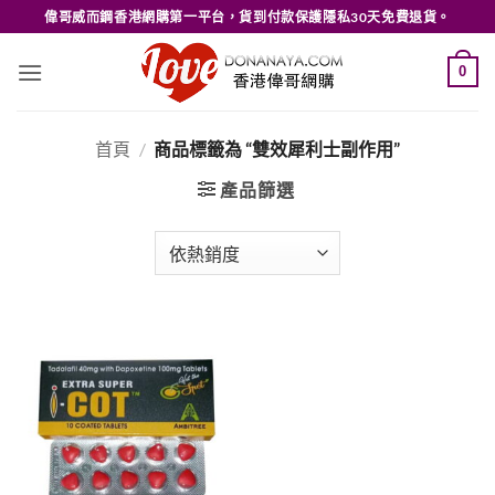
Skip
偉哥威而鋼香港網購第一平台，貨到付款保護隱私30天免費退貨。
to
content
0
首頁
/
商品標籤為 “雙效犀利士副作用”
產品篩選