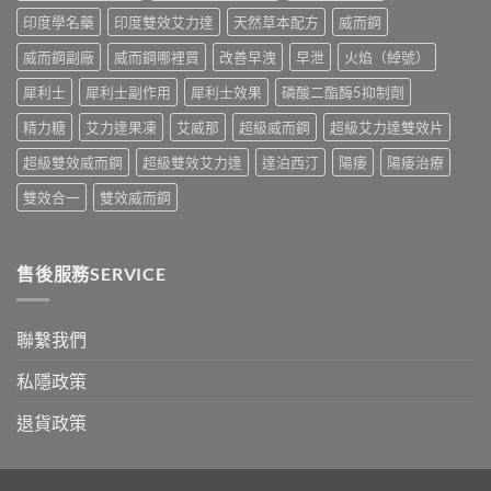
果、
別
印度學名藥
印度雙效艾力達
天然草本配方
威而鋼
正
指
確
南〉
威而鋼副廠
威而鋼哪裡買
改善早洩
早泄
火焰（綽號）
用
中
法
犀利士
犀利士副作用
犀利士效果
磷酸二酯酶5抑制劑
與
香
精力糖
艾力達果凍
艾威那
超級威而鋼
超級艾力達雙效片
港
購
超級雙效威而鋼
超級雙效艾力達
達泊西汀
陽痿
陽痿治療
買
指
雙效合一
雙效威而鋼
南〉
中
售後服務SERVICE
聯繫我們
私隱政策
退貨政策