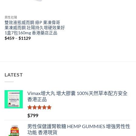
男性壯陽
雙效液態威而鋼 綠P 果凍偉哥
果凍威而鋼 壯陽持久增硬效果好
1盒7包160mg 香港藥店正品
Price
$
459
–
$
1129
range:
$459
through
$1129
LATEST
Vimax增大丸 增大膠囊 100%天然草本配方安全
香港正品
評分
5.00
$
799
滿分 5
男性保健護腎軟糖 HEMP GUMMIES 增強男性性
功能 香港現貨