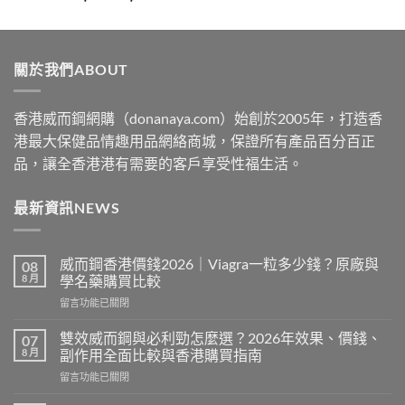
range:
$329
through
關於我們ABOUT
$2199
香港威而鋼網購（donanaya.com）始創於2005年，打造香
港最大保健品情趣用品網絡商城，保證所有產品百分百正
品，讓全香港港有需要的客戶享受性福生活。
最新資訊NEWS
威而鋼香港價錢2026｜Viagra一粒多少錢？原廠與
08
8 月
學名藥購買比較
在
留言功能已關閉
〈威
而
雙效威而鋼與必利勁怎麼選？2026年效果、價錢、
07
鋼
8 月
副作用全面比較與香港購買指南
香
在
留言功能已關閉
港
〈雙
價