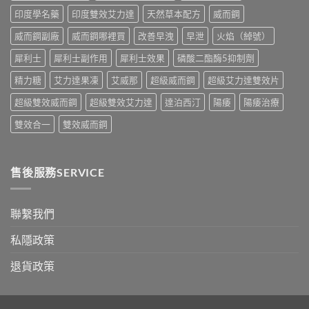
錢
購
印度學名藥
印度雙效艾力達
天然草本配方
威而鋼
與
買
真
指
威而鋼副廠
威而鋼哪裡買
改善早洩
早泄
火焰（綽號）
假
南〉
辨
中
犀利士
犀利士副作用
犀利士效果
磷酸二酯酶5抑制劑
別
指
精力糖
艾力達果凍
艾威那
超級威而鋼
超級艾力達雙效片
南〉
中
超級雙效威而鋼
超級雙效艾力達
達泊西汀
陽痿
陽痿治療
雙效合一
雙效威而鋼
售後服務SERVICE
聯繫我們
私隱政策
退貨政策