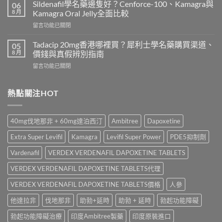
效
錢
Sildenafil學名藥邊隻好？Cenforce-100、Kamagra與
06
威
2026
8 月
Kamagra Oral Jelly全面比較
而
｜
在
留言功能已關閉
鋼
Viagra
〈Sildenafil
與
一
學
必
Tadacip 20mg香港哪裡買？犀利士學名藥購買渠道、
05
粒
名
利
8 月
價錢與真假辨別指南
多
藥
勁
少
在
留言功能已關閉
邊
怎
錢？
〈Tadacip
隻
麼
原
20mg
好？
選？
廠
香
熱點關注HOT
Cenforce-
2026
與
港
100、
年
學
哪
Kamagra
效
名
裡
與
果、
40mg伐地那非 + 60mg達泊西汀
Ambitree
Dapoxetine
藥
買？
Kamagra
價
購
犀
Oral
錢、
Extra Super Levifil
Kamagra
Levifil Super Power
PDE5抑制劑
買
利
Jelly
副
比
士
全
Vardenafil
VERDEX VERDENAFIL DAPOXETINE TABLETS
作
較〉
學
面
用
中
名
VERDEX VERDENAFIL DAPOXETINE TABLETS代理
比
全
藥
較〉
面
購
VERDEX VERDENAFIL DAPOXETINE TABLETS價格
人參
中
比
買
較
他達拉非
伐地那非
助勃+延時
助勃 + 延時
勃起功能障礙
渠
與
道、
香
勃起功能障礙治療
印度Ambitree製藥
印度原裝進口
價
港