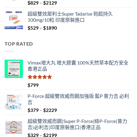
Price
$
829
–
$
2129
range:
超級雙效犀利士Super Tadarise 勃起持久
$829
100mg/10粒 印度原裝進口
through
Price
$
529
–
$
1890
$2129
range:
$529
TOP RATED
through
$1890
Vimax增大丸 增大膠囊 100%天然草本配方安全
香港正品
評分
5.00
$
799
滿分 5
P-Force 超級雙效威而鋼加強版 藍P 普力吉 必利
吉
Price
$
379
–
$
2229
range:
超級雙效威而鋼|Super P-Force|綠P-Force|普力
$379
吉|必利吉|印度原裝進口|香港正品
through
Price
$
329
–
$
2199
$2229