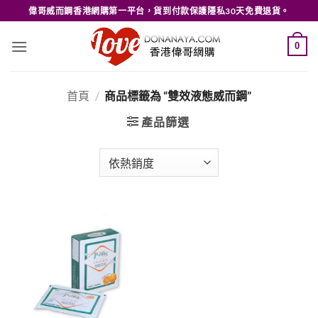
Skip
偉哥威而鋼香港網購第一平台，貨到付款保護隱私30天免費退貨。
to
content
0
首頁
/
商品標籤為 “雙效液態威而鋼”
產品篩選