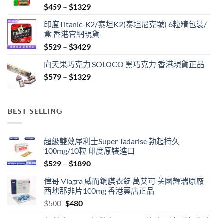
Price
$
459
–
$
1329
range:
印度Titanic-K2/泰坦K2(泰坦尼克號) 6粒精包裝/
$459
盒 香港官網現貨
through
Price
$
529
–
$
3429
$1329
range:
向天果巧克力 SOLOCO 黑巧克力 香港現貨正品
$529
Price
$
579
–
$
1329
through
range:
$3429
$579
through
BEST SELLING
$1329
超級雙效犀利士Super Tadarise 勃起持久
100mg/10粒 印度原裝進口
Price
$
529
–
$
1890
range:
偉哥 Viagra 威而鋼膜衣錠 萬艾可 美國輝瑞原廠
$529
西地那非片100mg 香港藥店正品
through
Original
Current
$
500
$
480
$1890
price
price