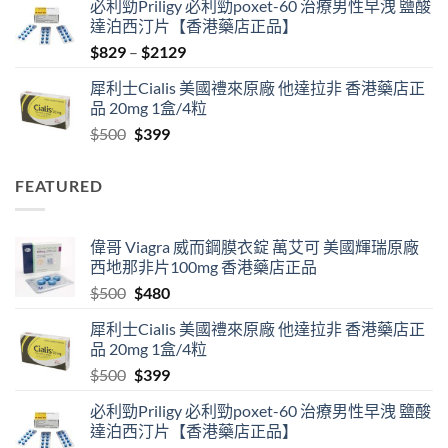
必利勁Priligy 必利勁poxet-60 治療男性早洩 鹽酸
was:
is:
達泊西汀片【香港藥店正品】
$500.
$480.
Price
$
829
–
$
2129
range:
犀利士Cialis 美國禮來原廠 他達拉非 香港藥店正
$829
品 20mg 1盒/4粒
through
Original
Current
$
500
$
399
$2129
price
price
was:
is:
FEATURED
$500.
$399.
偉哥 Viagra 威而鋼膜衣錠 萬艾可 美國輝瑞原廠
西地那非片100mg 香港藥店正品
Original
Current
$
500
$
480
price
price
犀利士Cialis 美國禮來原廠 他達拉非 香港藥店正
was:
is:
品 20mg 1盒/4粒
$500.
$480.
Original
Current
$
500
$
399
price
price
必利勁Priligy 必利勁poxet-60 治療男性早洩 鹽酸
was:
is:
達泊西汀片【香港藥店正品】
$500.
$399.