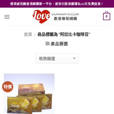
Skip
偉哥威而鋼香港網購第一平台，貨到付款保護隱私30天免費退貨。
to
content
0
首頁
/
商品標籤為 “阿拉比卡咖啡豆”
產品篩選
特價