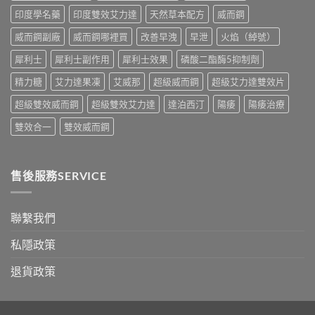
果、
別
印度學名藥
印度雙效艾力達
天然草本配方
威而鋼
正
指
確
南〉
威而鋼副廠
威而鋼哪裡買
改善早洩
早泄
火焰（綽號）
用
中
法
犀利士
犀利士副作用
犀利士效果
磷酸二酯酶5抑制劑
與
香
精力糖
艾力達果凍
艾威那
超級威而鋼
超級艾力達雙效片
港
購
超級雙效威而鋼
超級雙效艾力達
達泊西汀
陽痿
陽痿治療
買
指
雙效合一
雙效威而鋼
南〉
中
售後服務SERVICE
聯繫我們
私隱政策
退貨政策