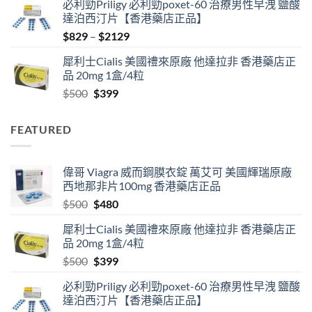
必利勁Priligy 必利勁poxet-60 治療男性早洩 鹽酸
was:
is:
達泊西汀片【香港藥店正品】
$500.
$480.
Price
$
829
–
$
2129
range:
犀利士Cialis 美國禮來原廠 他達拉非 香港藥店正
$829
品 20mg 1盒/4粒
through
Original
Current
$
500
$
399
$2129
price
price
was:
is:
FEATURED
$500.
$399.
偉哥 Viagra 威而鋼膜衣錠 萬艾可 美國輝瑞原廠
西地那非片100mg 香港藥店正品
Original
Current
$
500
$
480
price
price
犀利士Cialis 美國禮來原廠 他達拉非 香港藥店正
was:
is:
品 20mg 1盒/4粒
$500.
$480.
Original
Current
$
500
$
399
price
price
必利勁Priligy 必利勁poxet-60 治療男性早洩 鹽酸
was:
is:
達泊西汀片【香港藥店正品】
$500.
$399.