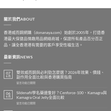
range:
$329
through
關於我們ABOUT
$2199
香港威而鋼網購（donanaya.com）始創於2005年，打造香
港最大保健品情趣用品網絡商城，保證所有產品百分百正
品，讓全香港港有需要的客戶享受性福生活。
最新資訊NEWS
雙效威而鋼與必利勁怎麼選？2026年效果、價錢、
07
8 月
副作用全面比較與香港購買指南
在
留言功能已關閉
〈雙
效
Sildenafil學名藥邊隻好？Cenforce-100、Kamagra與
06
威
8 月
Kamagra Oral Jelly全面比較
而
在
留言功能已關閉
鋼
〈Sildenafil
與