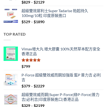
Price
$
829
–
$
2129
range:
超級雙效犀利士Super Tadarise 勃起持久
$829
100mg/10粒 印度原裝進口
through
Price
$
529
–
$
1890
$2129
range:
$529
TOP RATED
through
$1890
Vimax增大丸 增大膠囊 100%天然草本配方安全
香港正品
評分
5.00
$
799
滿分 5
P-Force 超級雙效威而鋼加強版 藍P 普力吉 必利
吉
Price
$
379
–
$
2229
range:
超級雙效威而鋼|Super P-Force|綠P-Force|普力
$379
吉|必利吉|印度原裝進口|香港正品
through
Price
$
329
–
$
2199
$2229