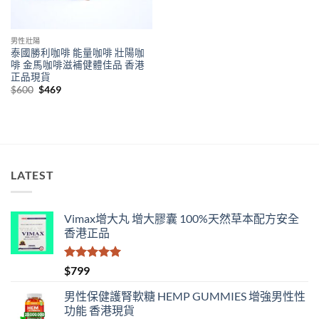
男性壯陽
泰國勝利咖啡 能量咖啡 壯陽咖
啡 金馬咖啡滋補健體佳品 香港
正品現貨
Original
Current
$
600
$
469
price
price
was:
is:
$600.
$469.
LATEST
Vimax增大丸 增大膠囊 100%天然草本配方安全
香港正品
評分
5.00
$
799
滿分 5
男性保健護腎軟糖 HEMP GUMMIES 增強男性性
功能 香港現貨