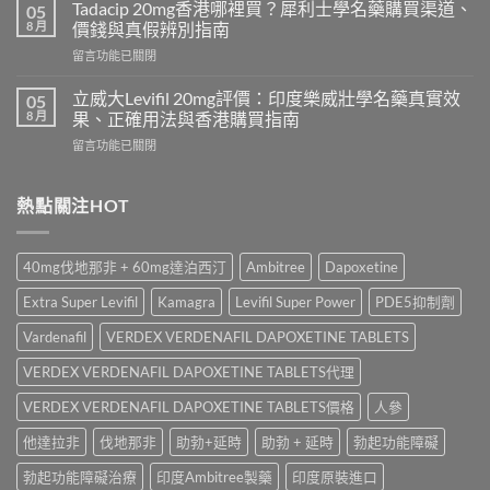
學
必
Tadacip 20mg香港哪裡買？犀利士學名藥購買渠道、
05
名
利
8 月
價錢與真假辨別指南
藥
勁
在
留言功能已關閉
邊
怎
〈Tadacip
隻
麼
20mg
好？
立威大Levifil 20mg評價：印度樂威壯學名藥真實效
05
選？
香
Cenforce-
8 月
果、正確用法與香港購買指南
2026
港
100、
年
在
留言功能已關閉
哪
Kamagra
效
〈立
裡
與
果、
威
買？
Kamagra
價
大
熱點關注HOT
犀
Oral
錢、
Levifil
利
Jelly
副
20mg
士
全
作
評
學
面
40mg伐地那非 + 60mg達泊西汀
Ambitree
Dapoxetine
用
價：
名
比
全
印
藥
較〉
Extra Super Levifil
Kamagra
Levifil Super Power
PDE5抑制劑
面
度
購
中
比
樂
買
Vardenafil
VERDEX VERDENAFIL DAPOXETINE TABLETS
較
威
渠
與
壯
VERDEX VERDENAFIL DAPOXETINE TABLETS代理
道、
香
學
價
港
名
VERDEX VERDENAFIL DAPOXETINE TABLETS價格
人參
錢
購
藥
與
買
他達拉非
伐地那非
助勃+延時
助勃 + 延時
勃起功能障礙
真
真
指
實
假
南〉
勃起功能障礙治療
印度Ambitree製藥
印度原裝進口
效
辨
中