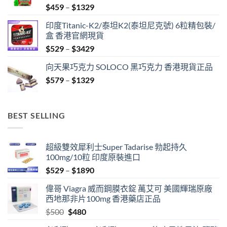
Price
$
459
–
$
1329
range:
印度Titanic-K2/泰坦K2(泰坦尼克號) 6粒精包裝/
$459
盒 香港官網現貨
through
Price
$
529
–
$
3429
$1329
range:
向天果巧克力 SOLOCO 黑巧克力 香港現貨正品
$529
Price
$
579
–
$
1329
through
range:
$3429
$579
through
BEST SELLING
$1329
超級雙效犀利士Super Tadarise 勃起持久
100mg/10粒 印度原裝進口
Price
$
529
–
$
1890
range:
偉哥 Viagra 威而鋼膜衣錠 萬艾可 美國輝瑞原廠
$529
西地那非片100mg 香港藥店正品
through
Original
Current
$
500
$
480
$1890
price
price