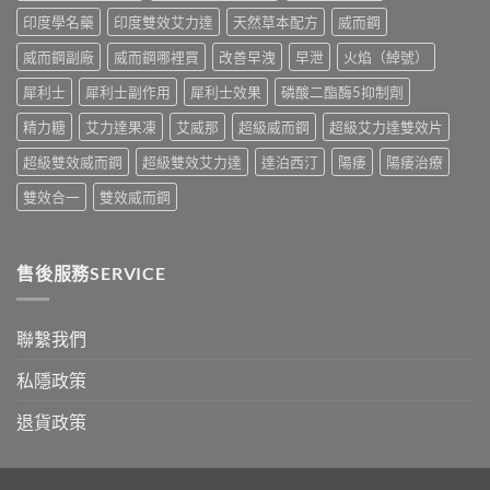
中
比
印度學名藥
印度雙效艾力達
天然草本配方
威而鋼
較
與
威而鋼副廠
威而鋼哪裡買
改善早洩
早泄
火焰（綽號）
香
港
犀利士
犀利士副作用
犀利士效果
磷酸二酯酶5抑制劑
購
買
精力糖
艾力達果凍
艾威那
超級威而鋼
超級艾力達雙效片
指
南〉
超級雙效威而鋼
超級雙效艾力達
達泊西汀
陽痿
陽痿治療
中
雙效合一
雙效威而鋼
售後服務SERVICE
聯繫我們
私隱政策
退貨政策