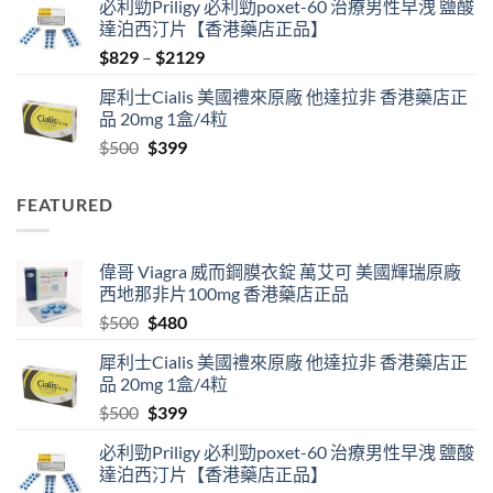
必利勁Priligy 必利勁poxet-60 治療男性早洩 鹽酸
was:
is:
達泊西汀片【香港藥店正品】
$500.
$480.
Price
$
829
–
$
2129
range:
犀利士Cialis 美國禮來原廠 他達拉非 香港藥店正
$829
品 20mg 1盒/4粒
through
Original
Current
$
500
$
399
$2129
price
price
was:
is:
FEATURED
$500.
$399.
偉哥 Viagra 威而鋼膜衣錠 萬艾可 美國輝瑞原廠
西地那非片100mg 香港藥店正品
Original
Current
$
500
$
480
price
price
犀利士Cialis 美國禮來原廠 他達拉非 香港藥店正
was:
is:
品 20mg 1盒/4粒
$500.
$480.
Original
Current
$
500
$
399
price
price
必利勁Priligy 必利勁poxet-60 治療男性早洩 鹽酸
was:
is:
達泊西汀片【香港藥店正品】
$500.
$399.