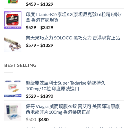
Price
$
459
–
$
1329
range:
印度Titanic-K2/泰坦K2(泰坦尼克號) 6粒精包裝/
$459
盒 香港官網現貨
through
Price
$
529
–
$
3429
$1329
range:
向天果巧克力 SOLOCO 黑巧克力 香港現貨正品
$529
Price
$
579
–
$
1329
through
range:
$3429
$579
through
BEST SELLING
$1329
超級雙效犀利士Super Tadarise 勃起持久
100mg/10粒 印度原裝進口
Price
$
529
–
$
1890
range:
偉哥 Viagra 威而鋼膜衣錠 萬艾可 美國輝瑞原廠
$529
西地那非片100mg 香港藥店正品
through
Original
Current
$
500
$
480
$1890
price
price