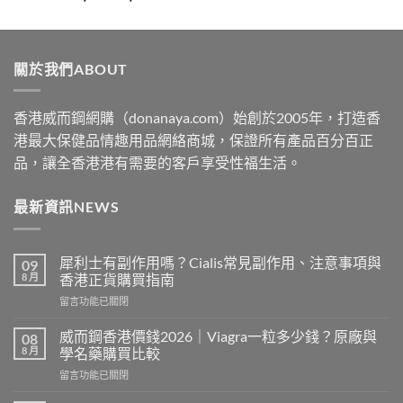
range:
$329
through
關於我們ABOUT
$2199
香港威而鋼網購（donanaya.com）始創於2005年，打造香
港最大保健品情趣用品網絡商城，保證所有產品百分百正
品，讓全香港港有需要的客戶享受性福生活。
最新資訊NEWS
犀利士有副作用嗎？Cialis常見副作用、注意事項與
09
8 月
香港正貨購買指南
在
留言功能已關閉
〈犀
利
威而鋼香港價錢2026｜Viagra一粒多少錢？原廠與
08
士
8 月
學名藥購買比較
有
在
留言功能已關閉
副
〈威
作