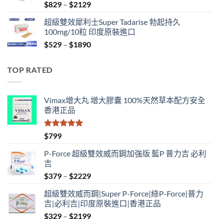
Price
$
829
–
$
2129
range:
超級雙效犀利士Super Tadarise 勃起持久
$829
100mg/10粒 印度原裝進口
through
Price
$
529
–
$
1890
$2129
range:
$529
TOP RATED
through
$1890
Vimax增大丸 增大膠囊 100%天然草本配方安全
香港正品
評分
5.00
$
799
滿分 5
P-Force 超級雙效威而鋼加強版 藍P 普力吉 必利
吉
Price
$
379
–
$
2229
range:
超級雙效威而鋼|Super P-Force|綠P-Force|普力
$379
吉|必利吉|印度原裝進口|香港正品
through
Price
$
329
–
$
2199
$2229