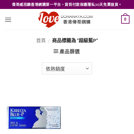
Skip
偉哥威而鋼香港網購第一平台，貨到付款保護隱私30天免費退貨。
to
content
0
首頁
/
商品標籤為 “超級藍P”
產品篩選