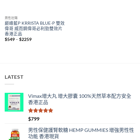
男性壯陽
巅峰藍P KRRISTA BLUE-P 雙效
偉哥 威而鋼偉哥必利勁雙效片
香港正品
Price
$
549
–
$
2259
range:
$549
through
$2259
LATEST
Vimax增大丸 增大膠囊 100%天然草本配方安全
香港正品
評分
5.00
$
799
滿分 5
男性保健護腎軟糖 HEMP GUMMIES 增強男性性
功能 香港現貨