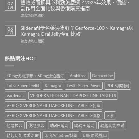
而
用
雙效威而鋼與必利勁怎麼選？2026年效果、價錢、
07
鋼
嗎？
8 月
副作用全面比較與香港購買指南
香
Cialis
在
留言功能已關閉
港
常
〈雙
價
見
效
錢
Sildenafil學名藥邊隻好？Cenforce-100、Kamagra與
06
副
威
2026
8 月
Kamagra Oral Jelly全面比較
作
而
｜
用、
在
留言功能已關閉
鋼
Viagra
注
〈Sildenafil
與
一
意
學
必
粒
事
名
熱點關注HOT
利
多
項
藥
勁
少
與
邊
怎
錢？
香
隻
麼
原
40mg伐地那非 + 60mg達泊西汀
Ambitree
Dapoxetine
港
好？
選？
廠
正
Cenforce-
2026
與
Extra Super Levifil
Kamagra
Levifil Super Power
PDE5抑制劑
貨
100、
年
學
購
Kamagra
效
Vardenafil
VERDEX VERDENAFIL DAPOXETINE TABLETS
名
買
與
果、
藥
指
Kamagra
VERDEX VERDENAFIL DAPOXETINE TABLETS代理
價
購
南〉
Oral
錢、
買
中
Jelly
VERDEX VERDENAFIL DAPOXETINE TABLETS價格
人參
副
比
全
作
較〉
他達拉非
伐地那非
助勃+延時
助勃 + 延時
勃起功能障礙
面
用
中
比
全
勃起功能障礙治療
印度Ambitree製藥
印度原裝進口
較〉
面