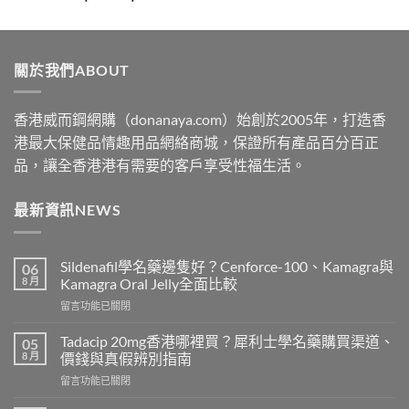
range:
$329
through
關於我們ABOUT
$2199
香港威而鋼網購（donanaya.com）始創於2005年，打造香
港最大保健品情趣用品網絡商城，保證所有產品百分百正
品，讓全香港港有需要的客戶享受性福生活。
最新資訊NEWS
Sildenafil學名藥邊隻好？Cenforce-100、Kamagra與
06
8 月
Kamagra Oral Jelly全面比較
在
留言功能已關閉
〈Sildenafil
學
Tadacip 20mg香港哪裡買？犀利士學名藥購買渠道、
05
名
8 月
價錢與真假辨別指南
藥
在
留言功能已關閉
邊
〈Tadacip
隻