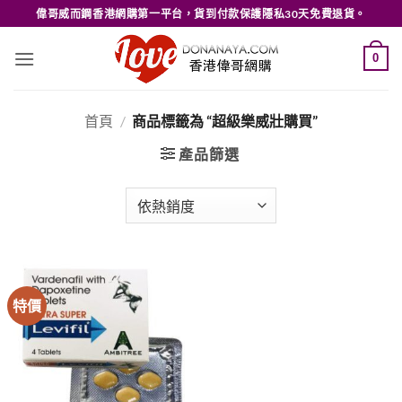
Skip
偉哥威而鋼香港網購第一平台，貨到付款保護隱私30天免費退貨。
to
content
0
首頁
/
商品標籤為 “超級樂威壯購買”
產品篩選
特價