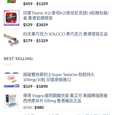
Price
$
459
–
$
1329
range:
印度Titanic-K2/泰坦K2(泰坦尼克號) 6粒精包裝/
$459
盒 香港官網現貨
through
Price
$
529
–
$
3429
$1329
range:
向天果巧克力 SOLOCO 黑巧克力 香港現貨正品
$529
Price
$
579
–
$
1329
through
range:
$3429
$579
through
BEST SELLING
$1329
超級雙效犀利士Super Tadarise 勃起持久
100mg/10粒 印度原裝進口
Price
$
529
–
$
1890
range:
偉哥 Viagra 威而鋼膜衣錠 萬艾可 美國輝瑞原廠
$529
西地那非片100mg 香港藥店正品
through
Original
Current
$
500
$
480
$1890
price
price