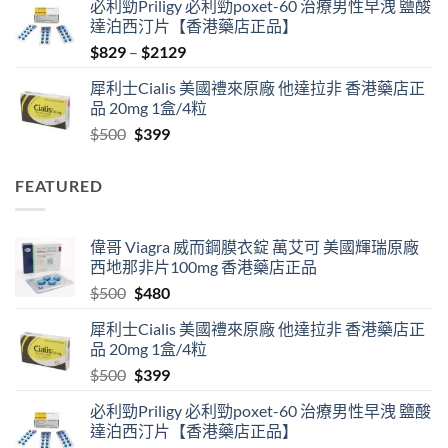
必利勁Priligy 必利勁poxet-60 治療男性早洩 鹽酸
was:
is:
達泊西汀片【香港藥店正品】
$500.
$480.
Price
$
829
–
$
2129
range:
犀利士Cialis 美國禮來原廠 他達拉非 香港藥店正
$829
品 20mg 1盒/4粒
through
Original
Current
$
500
$
399
$2129
price
price
was:
is:
FEATURED
$500.
$399.
偉哥 Viagra 威而鋼膜衣錠 萬艾可 美國輝瑞原廠
西地那非片100mg 香港藥店正品
Original
Current
$
500
$
480
price
price
犀利士Cialis 美國禮來原廠 他達拉非 香港藥店正
was:
is:
品 20mg 1盒/4粒
$500.
$480.
Original
Current
$
500
$
399
price
price
必利勁Priligy 必利勁poxet-60 治療男性早洩 鹽酸
was:
is:
達泊西汀片【香港藥店正品】
$500.
$399.