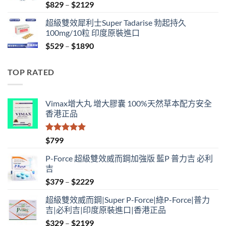
Price
$
829
–
$
2129
range:
超級雙效犀利士Super Tadarise 勃起持久
$829
100mg/10粒 印度原裝進口
through
Price
$
529
–
$
1890
$2129
range:
$529
TOP RATED
through
$1890
Vimax增大丸 增大膠囊 100%天然草本配方安全
香港正品
評分
5.00
$
799
滿分 5
P-Force 超級雙效威而鋼加強版 藍P 普力吉 必利
吉
Price
$
379
–
$
2229
range:
超級雙效威而鋼|Super P-Force|綠P-Force|普力
$379
吉|必利吉|印度原裝進口|香港正品
through
Price
$
329
–
$
2199
$2229