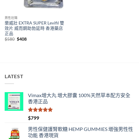
男性壯陽
樂威壯 EXTRA SUPER Levifil 雙
效片 威而鋼助勃延時 香港藥店
正品
Original
Current
$
580
$
408
price
price
was:
is:
$580.
$408.
LATEST
Vimax增大丸 增大膠囊 100%天然草本配方安全
香港正品
評分
5.00
$
799
滿分 5
男性保健護腎軟糖 HEMP GUMMIES 增強男性性
功能 香港現貨