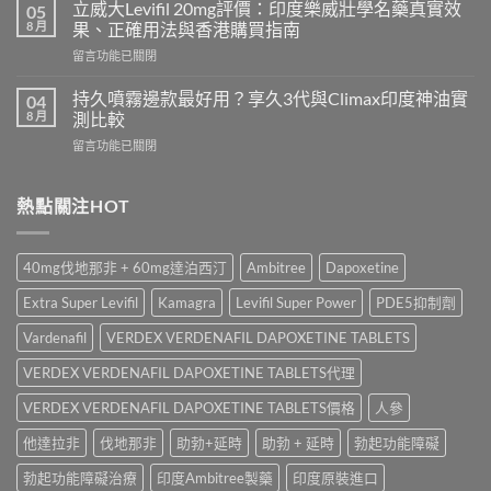
20mg
好？
立威大Levifil 20mg評價：印度樂威壯學名藥真實效
05
香
Cenforce-
8 月
果、正確用法與香港購買指南
港
100、
在
留言功能已關閉
哪
Kamagra
〈立
裡
與
威
買？
持久噴霧邊款最好用？享久3代與Climax印度神油實
04
Kamagra
大
犀
8 月
測比較
Oral
Levifil
利
Jelly
在
留言功能已關閉
20mg
士
全
〈持
評
學
面
久
價：
名
比
噴
熱點關注HOT
印
藥
較〉
霧
度
購
中
邊
樂
買
款
威
渠
40mg伐地那非 + 60mg達泊西汀
Ambitree
Dapoxetine
最
壯
道、
好
學
價
Extra Super Levifil
Kamagra
Levifil Super Power
PDE5抑制劑
用？
名
錢
享
藥
Vardenafil
VERDEX VERDENAFIL DAPOXETINE TABLETS
與
久
真
真
3
VERDEX VERDENAFIL DAPOXETINE TABLETS代理
實
假
代
效
辨
與
VERDEX VERDENAFIL DAPOXETINE TABLETS價格
人參
果、
別
Climax
正
指
他達拉非
伐地那非
助勃+延時
助勃 + 延時
勃起功能障礙
印
確
南〉
度
用
中
勃起功能障礙治療
印度Ambitree製藥
印度原裝進口
神
法