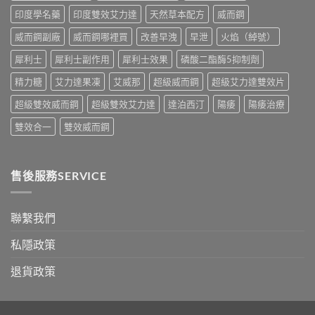
油
與
印度學名藥
印度雙效艾力達
天然草本配方
威而鋼
實
香
測
港
威而鋼副廠
威而鋼哪裡買
改善早洩
早泄
火焰（綽號）
比
購
較〉
買
犀利士
犀利士副作用
犀利士效果
磷酸二酯酶5抑制劑
中
指
南〉
精力糖
艾力達果凍
艾威那
超級威而鋼
超級艾力達雙效片
中
超級雙效威而鋼
超級雙效艾力達
達泊西汀
陽痿
陽痿治療
雙效合一
雙效威而鋼
售後服務SERVICE
聯繫我們
私隱政策
退貨政策