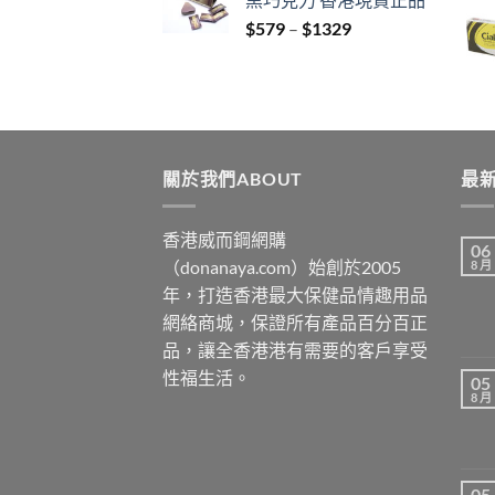
through
Price
$
579
–
$
1329
$3429
range:
$579
through
$1329
關於我們ABOUT
最新
香港威而鋼網購
06
（donanaya.com）始創於2005
8 月
年，打造香港最大保健品情趣用品
網絡商城，保證所有產品百分百正
品，讓全香港港有需要的客戶享受
性福生活。
05
8 月
05