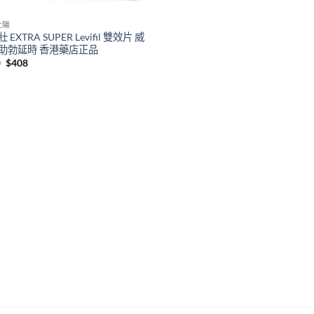
壯陽
 EXTRA SUPER Levifil 雙效片 威
助勃延時 香港藥店正品
Original
Current
0
$
408
price
price
was:
is:
$580.
$408.