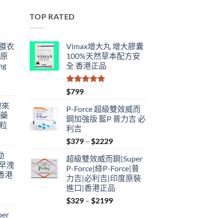
TOP RATED
鋼膜衣
Vimax增大丸 增大膠囊
瑞原
100%天然草本配方安
mg
全 香港正品
評分
5.00
$
799
滿分 5
禮來
P-Force 超級雙效威而
港藥
鋼加強版 藍P 普力吉 必
4粒
利吉
Price
$
379
–
$
2229
range:
勁
超級雙效威而鋼|Super
$379
性早洩
P-Force|綠P-Force|普
through
香港
力吉|必利吉|印度原裝
$2229
進口|香港正品
Price
$
329
–
$
2199
:
range:
er