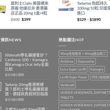
犀利士Cialis 美國禮來
Tadarise 勃起持久
$829
thro
原廠 他達拉非 香港藥
100mg/10粒 印度
through
$212
店正品 20mg 1盒/4粒
進口
$2129
Original
Current
Price
$
500
$
399
$
529
–
$
1890
price
price
range
was:
is:
$529
$500.
$399.
thro
資訊NEWS
熱點關注HOT
$189
40mg伐地那非 + 60mg達泊西汀
Sildenafil學名藥邊隻好？
Cenforce-100、Kamagra
Ambitree
Dapoxetine
與Kamagra Oral Jelly全面
比較
Extra Super Levifil
Kamagra
在
留言功能已關閉
Levifil Super Power
PDE5抑制劑
〈Sildenafil
學
Tadacip 20mg香港哪裡
Vardenafil
名
買？犀利士學名藥購買渠
藥
VERDEX VERDENAFIL DAPOXET
道、價錢與真假辨別指南
邊
TABLETS
在
隻
留言功能已關閉
〈Tadacip
好？
VERDEX VERDENAFIL DAPOXET
20mg
Cenforce-
立威大Levifil 20mg評價：
TABLETS代理