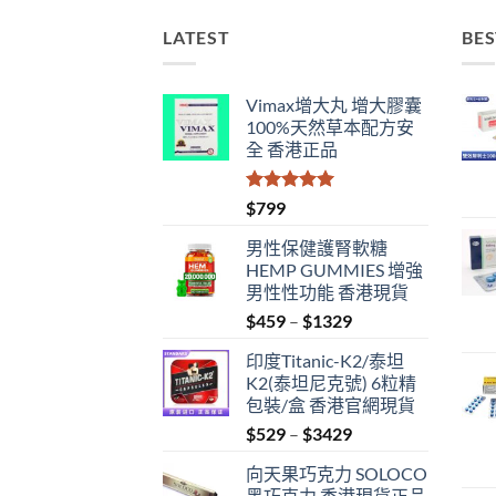
LATEST
BES
Vimax增大丸 增大膠囊
100%天然草本配方安
全 香港正品
評分
5.00
$
799
滿分 5
男性保健護腎軟糖
HEMP GUMMIES 增強
男性性功能 香港現貨
Price
$
459
–
$
1329
range:
印度Titanic-K2/泰坦
$459
K2(泰坦尼克號) 6粒精
through
包裝/盒 香港官網現貨
$1329
Price
$
529
–
$
3429
range:
向天果巧克力 SOLOCO
$529
黑巧克力 香港現貨正品