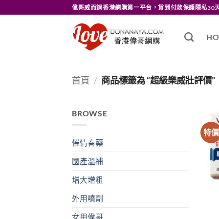
Skip
偉哥威而鋼香港網購第一平台，貨到付款保護隱私30
to
content
HO
首頁
/
商品標籤為 “超級樂威壯評價”
BROWSE
特
催情春藥
國產溫補
增大增粗
外用噴劑
女用偉哥