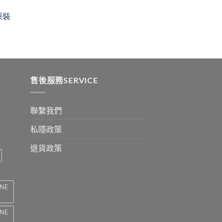
$329
ugh
through
原裝
9
$2199
:
ugh
0
售後服務SERVICE
聯繫我們
私隱政策
退貨政策
INE
INE