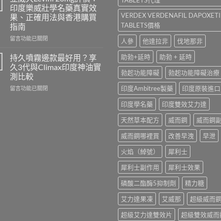
香
100、
印度樂威壯學名藥真實效
港
Kamagra
VERDEX VERDENAFIL DAPOXET
果、正確用法與香港購買
哪
與
TABLETS價格
指南
裡
Kamagra
買？
Oral
在
留言功能已關閉
人參
他達拉非
伐地那非
犀
Jelly
〈立
利
全
威
持久噴霧邊款最好用？享
助勃+延時
助勃 + 延時
士
面
大
久3代與Climax印度神油實
學
比
Levifil
勃起功能障礙
勃起功能障礙治療
測比較
名
較〉
20mg
藥
在
印度Ambitree製藥
印度原裝進口
中
評
留言功能已關閉
購
〈持
價：
印度學名藥
印度雙效艾力達
買
久
印
渠
噴
度
天然草本配方
威而鋼
威而鋼
道、
霧
樂
價
邊
威
威而鋼哪裡買
改善早洩
早泄
錢
款
壯
與
最
學
火焰（綽號）
犀利士
真
好
名
假
用？
藥
犀利士副作用
犀利士效果
辨
享
真
別
久
實
磷酸二酯酶5抑制劑
精力糖
指
3
效
南〉
代
果、
艾力達果凍
艾威那
超級威而
中
與
正
Climax
確
超級艾力達雙效片
超級雙效威而