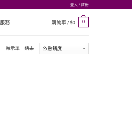
登入 / 註冊
0
戶服務
購物車 /
$
0
顯示單一結果