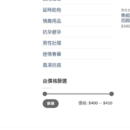
延時助勃
男性
樂威壯
而鋼
情趣用品
$
58
抗孕避孕
男性壯陽
迷情春藥
風濕抗癌
由價格篩選
最
最
價格:
$400
—
$410
篩選
低
高
價
價
格
格