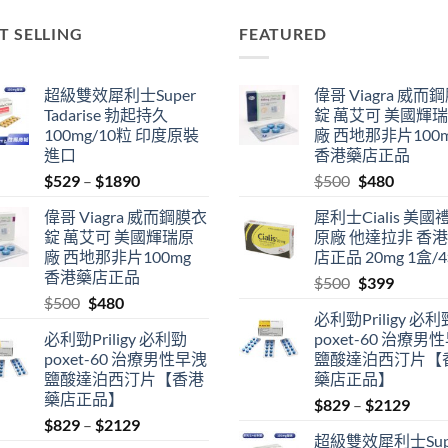
T SELLING
FEATURED
超級雙效犀利士Super
偉哥 Viagra 威而
Tadarise 勃起持久
錠 萬艾可 美國輝
100mg/10粒 印度原裝
廠 西地那非片100
進口
香港藥店正品
Price
Original
Current
$
529
–
$
1890
$
500
$
480
range:
price
price
偉哥 Viagra 威而鋼膜衣
犀利士Cialis 美國
$529
was:
is:
錠 萬艾可 美國輝瑞原
原廠 他達拉非 香
through
$500.
$480.
廠 西地那非片100mg
店正品 20mg 1盒/
$1890
香港藥店正品
Original
Current
$
500
$
399
Original
Current
$
500
$
480
price
price
必利勁Priligy 必利
price
price
was:
is:
必利勁Priligy 必利勁
poxet-60 治療男
was:
is:
$500.
$399.
poxet-60 治療男性早洩
鹽酸達泊西汀片【
$500.
$480.
鹽酸達泊西汀片【香港
藥店正品】
藥店正品】
Price
$
829
–
$
2129
Price
$
829
–
$
2129
range
超級雙效犀利士Sup
range:
$829