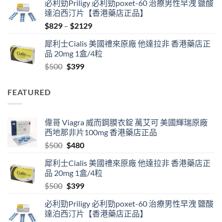
必利勁Priligy 必利勁poxet-60 治療男性早洩 鹽酸
was:
is:
達泊西汀片【香港藥店正品】
$500.
$480.
Price
$
829
–
$
2129
range:
犀利士Cialis 美國禮來原廠 他達拉非 香港藥店正
$829
品 20mg 1盒/4粒
through
Original
Current
$
500
$
399
$2129
price
price
was:
is:
FEATURED
$500.
$399.
偉哥 Viagra 威而鋼膜衣錠 萬艾可 美國輝瑞原廠
西地那非片100mg 香港藥店正品
Original
Current
$
500
$
480
price
price
犀利士Cialis 美國禮來原廠 他達拉非 香港藥店正
was:
is:
品 20mg 1盒/4粒
$500.
$480.
Original
Current
$
500
$
399
price
price
必利勁Priligy 必利勁poxet-60 治療男性早洩 鹽酸
was:
is:
達泊西汀片【香港藥店正品】
$500.
$399.