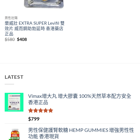
男性壯陽
樂威壯 EXTRA SUPER Levifil 雙
效片 威而鋼助勃延時 香港藥店
正品
Original
Current
$
580
$
408
price
price
was:
is:
$580.
$408.
LATEST
Vimax增大丸 增大膠囊 100%天然草本配方安全
香港正品
評分
5.00
$
799
滿分 5
男性保健護腎軟糖 HEMP GUMMIES 增強男性性
功能 香港現貨