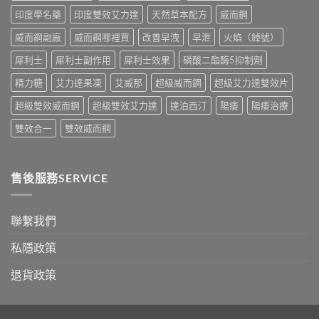
副
比
印度學名藥
印度雙效艾力達
天然草本配方
威而鋼
作
較〉
用
中
威而鋼副廠
威而鋼哪裡買
改善早洩
早泄
火焰（綽號）
全
面
犀利士
犀利士副作用
犀利士效果
磷酸二酯酶5抑制劑
比
較
精力糖
艾力達果凍
艾威那
超級威而鋼
超級艾力達雙效片
與
香
超級雙效威而鋼
超級雙效艾力達
達泊西汀
陽痿
陽痿治療
港
購
雙效合一
雙效威而鋼
買
指
南〉
中
售後服務SERVICE
聯繫我們
私隱政策
退貨政策