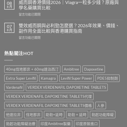
利
法
威而鋼香港價錢2026｜Viagra一粒多少錢？原廠與
08
士
與
8 月
學名藥購買比較
有
劑
在
留言功能已關閉
副
量
〈威
作
教
而
用
雙效威而鋼與必利勁怎麼選？2026年效果、價錢、
07
學
鋼
嗎？
8 月
副作用全面比較與香港購買指南
｜
香
Cialis
Priligy
在
留言功能已關閉
港
常
服
〈雙
價
見
用
效
錢
副
時
威
熱點關注HOT
2026
作
間、
而
｜
用、
30mg
鋼
Viagra
注
定
與
一
意
40mg伐地那非 + 60mg達泊西汀
Ambitree
Dapoxetine
60mg
必
粒
事
點
利
多
項
Extra Super Levifil
Kamagra
Levifil Super Power
PDE5抑制劑
揀？〉
勁
少
與
中
怎
錢？
Vardenafil
VERDEX VERDENAFIL DAPOXETINE TABLETS
香
麼
原
港
選？
VERDEX VERDENAFIL DAPOXETINE TABLETS代理
廠
正
2026
與
貨
年
VERDEX VERDENAFIL DAPOXETINE TABLETS價格
人參
學
購
效
名
買
他達拉非
伐地那非
助勃+延時
助勃 + 延時
勃起功能障礙
果、
藥
指
價
購
南〉
勃起功能障礙治療
印度Ambitree製藥
印度原裝進口
錢、
買
中