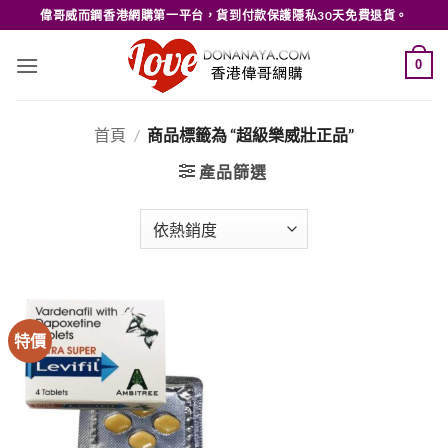
Skip
偉哥威而鋼香港網購第一平台，貨到付款保護隱私30天免費退貨。
to
content
0
首頁
/
商品標籤為 “超級樂威壯正品”
產品篩選
特價