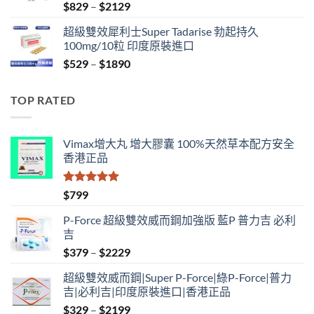
Price
$
829
–
$
2129
range:
超級雙效犀利士Super Tadarise 勃起持久
$829
100mg/10粒 印度原裝進口
through
Price
$
529
–
$
1890
$2129
range:
$529
TOP RATED
through
$1890
Vimax增大丸 增大膠囊 100%天然草本配方安全
香港正品
評分
5.00
$
799
滿分 5
P-Force 超級雙效威而鋼加強版 藍P 普力吉 必利
吉
Price
$
379
–
$
2229
range:
超級雙效威而鋼|Super P-Force|綠P-Force|普力
$379
吉|必利吉|印度原裝進口|香港正品
through
Price
$
329
–
$
2199
$2229