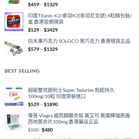
Price
$
459
–
$
1329
range:
印度Titanic-K2/泰坦K2(泰坦尼克號) 6粒精包裝/
$459
盒 香港官網現貨
through
Price
$
529
–
$
3429
$1329
range:
向天果巧克力 SOLOCO 黑巧克力 香港現貨正品
$529
Price
$
579
–
$
1329
through
range:
$3429
$579
through
BEST SELLING
$1329
超級雙效犀利士Super Tadarise 勃起持久
100mg/10粒 印度原裝進口
Price
$
529
–
$
1890
range:
偉哥 Viagra 威而鋼膜衣錠 萬艾可 美國輝瑞原廠
$529
西地那非片100mg 香港藥店正品
through
Original
Current
$
500
$
480
$1890
price
price