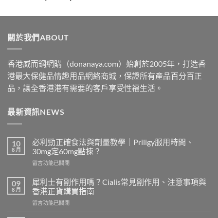
range:
$329
through
關於我們ABOUT
$2199
香港威而鋼網購（donanaya.com）始創於2005年，打造香
港最大保健品情趣用品網絡商城，保證所有產品百分百正
品，讓全香港港有需要的客戶享受性福生活。
最新資訊NEWS
必利勁正確食法與劑量教學｜Priligy服用時間、
10
8 月
30mg定60mg點揀？
在
留言功能已關閉
〈必
利
犀利士有副作用嗎？Cialis常見副作用、注意事項與
09
勁
8 月
香港正貨購買指南
正
在
留言功能已關閉
確
〈犀
食