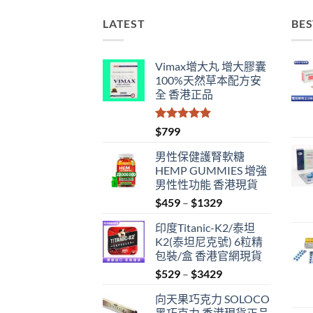
LATEST
BES
Vimax增大丸 增大膠囊
100%天然草本配方安
全 香港正品
評分
5.00
$
799
滿分 5
男性保健護腎軟糖
HEMP GUMMIES 增強
男性性功能 香港現貨
Price
$
459
–
$
1329
range:
印度Titanic-K2/泰坦
$459
K2(泰坦尼克號) 6粒精
through
包裝/盒 香港官網現貨
$1329
Price
$
529
–
$
3429
range:
向天果巧克力 SOLOCO
$529
黑巧克力 香港現貨正品