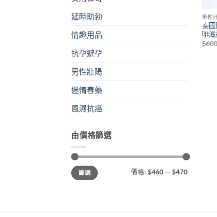
延時助勃
男性
泰國
啡滋
情趣用品
$
60
抗孕避孕
男性壯陽
迷情春藥
風濕抗癌
由價格篩選
最
最
價格:
$460
—
$470
篩選
低
高
價
價
格
格