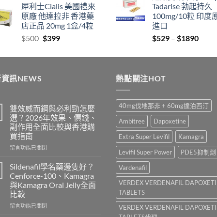
犀利士Cialis 美國禮來
Tadarise 勃起持久
$829
thro
原廠 他達拉非 香港藥
100mg/10粒 印度
through
$212
店正品 20mg 1盒/4粒
進口
$2129
Original
Current
Price
$
500
$
399
$
529
–
$
1890
price
price
range
was:
is:
$529
$500.
$399.
thro
資訊NEWS
熱點關注HOT
$189
40mg伐地那非 + 60mg達泊西汀
雙效威而鋼與必利勁怎麼
選？2026年效果、價錢、
Ambitree
Dapoxetine
副作用全面比較與香港購
買指南
Extra Super Levifil
Kamagra
在
留言功能已關閉
Levifil Super Power
PDE5抑制劑
〈雙
效
Sildenafil學名藥邊隻好？
Vardenafil
威
Cenforce-100、Kamagra
而
VERDEX VERDENAFIL DAPOXET
與Kamagra Oral Jelly全面
鋼
TABLETS
比較
與
必
在
留言功能已關閉
VERDEX VERDENAFIL DAPOXET
利
〈Sildenafil
TABLETS代理