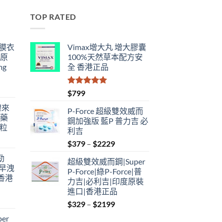
TOP RATED
鋼膜衣
Vimax增大丸 增大膠囊
瑞原
100%天然草本配方安
mg
全 香港正品
評分
5.00
$
799
滿分 5
禮來
P-Force 超級雙效威而
港藥
鋼加強版 藍P 普力吉 必
4粒
利吉
Price
$
379
–
$
2229
range:
勁
超級雙效威而鋼|Super
$379
性早洩
P-Force|綠P-Force|普
through
香港
力吉|必利吉|印度原裝
$2229
進口|香港正品
Price
$
329
–
$
2199
:
range:
er