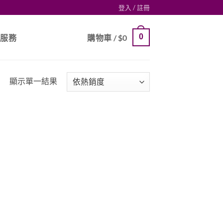
登入 / 註冊
0
戶服務
購物車 /
$
0
顯示單一結果