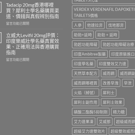
勁
學
Tadacip 20mg香港哪裡
怎
名
VERDEX VERDENAFIL DAPOXET
買？犀利士學名藥購買渠
麼
藥
TABLETS價格
道、價錢與真假辨別指南
選？
邊
2026
在
隻
留言功能已關閉
人參
他達拉非
伐地那非
年
〈Tadacip
好？
效
20mg
Cenforce-
立威大Levifil 20mg評價：
助勃+延時
助勃 + 延時
果、
香
100、
印度樂威壯學名藥真實效
價
港
Kamagra
勃起功能障礙
勃起功能障礙治療
果、正確用法與香港購買
錢、
哪
與
指南
印度Ambitree製藥
印度原裝進口
副
裡
Kamagra
作
買？
Oral
在
留言功能已關閉
印度學名藥
印度雙效艾力達
用
犀
Jelly
〈立
全
利
全
威
天然草本配方
威而鋼
威而鋼
面
士
面
大
比
學
比
Levifil
威而鋼哪裡買
改善早洩
早泄
較
名
較〉
20mg
與
藥
中
評
火焰（綽號）
犀利士
香
購
價：
港
買
印
犀利士副作用
犀利士效果
購
渠
度
買
道、
樂
磷酸二酯酶5抑制劑
精力糖
指
價
威
南〉
錢
壯
艾力達果凍
艾威那
超級威而
中
與
學
真
超級艾力達雙效片
超級雙效威而
名