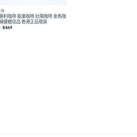
壯陽
勝利咖啡 能量咖啡 壯陽咖啡 金馬咖
補健體佳品 香港正品現貨
Original
Current
0
$
469
price
price
was:
is:
$600.
$469.