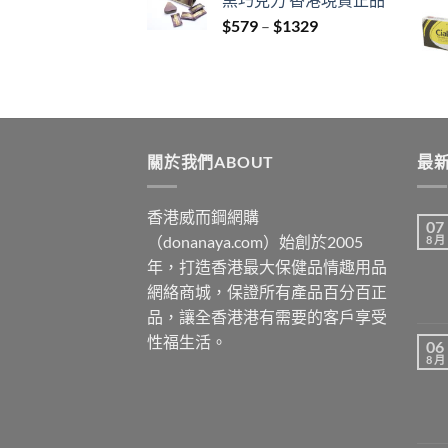
through
Price
$
579
–
$
1329
$3429
range:
$579
through
$1329
關於我們ABOUT
最新
香港威而鋼網購
07
（donanaya.com）始創於2005
8 月
年，打造香港最大保健品情趣用品
網絡商城，保證所有產品百分百正
品，讓全香港港有需要的客戶享受
性福生活。
06
8 月