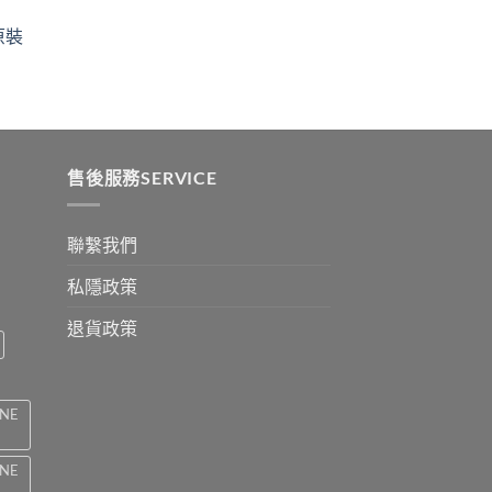
$329
ugh
through
原裝
9
$2199
:
ugh
0
售後服務SERVICE
聯繫我們
私隱政策
退貨政策
INE
INE