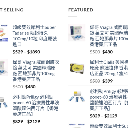
T SELLING
FEATURED
超級雙效犀利士Super
偉哥 Viagra 威而
Tadarise 勃起持久
錠 萬艾可 美國輝
100mg/10粒 印度原裝
廠 西地那非片100
進口
香港藥店正品
Price
Original
Current
$
529
–
$
1890
$
500
$
480
range:
price
price
偉哥 Viagra 威而鋼膜衣
犀利士Cialis 美國
$529
was:
is:
錠 萬艾可 美國輝瑞原
原廠 他達拉非 香
through
$500.
$480.
廠 西地那非片100mg
店正品 20mg 1盒/
$1890
香港藥店正品
Original
Current
$
500
$
399
Original
Current
$
500
$
480
price
price
必利勁Priligy 必利
price
price
was:
is:
必利勁Priligy 必利勁
poxet-60 治療男
was:
is:
$500.
$399.
poxet-60 治療男性早洩
鹽酸達泊西汀片【
$500.
$480.
鹽酸達泊西汀片【香港
藥店正品】
藥店正品】
Price
$
829
–
$
2129
Price
$
829
–
$
2129
range
超級雙效犀利士Sup
range:
$829