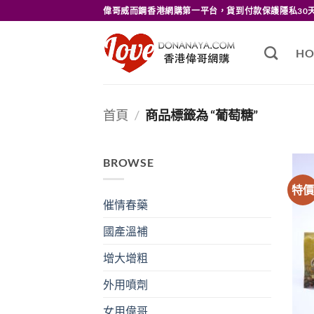
Skip
偉哥威而鋼香港網購第一平台，貨到付款保護隱私30
to
content
HO
首頁
/
商品標籤為 “葡萄糖”
BROWSE
特
催情春藥
國產溫補
增大增粗
外用噴劑
女用偉哥