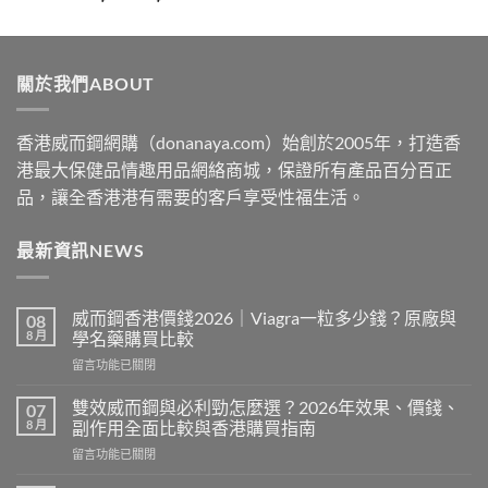
range:
$329
through
關於我們ABOUT
$2199
香港威而鋼網購（donanaya.com）始創於2005年，打造香
港最大保健品情趣用品網絡商城，保證所有產品百分百正
品，讓全香港港有需要的客戶享受性福生活。
最新資訊NEWS
威而鋼香港價錢2026｜Viagra一粒多少錢？原廠與
08
8 月
學名藥購買比較
在
留言功能已關閉
〈威
而
雙效威而鋼與必利勁怎麼選？2026年效果、價錢、
07
鋼
8 月
副作用全面比較與香港購買指南
香
在
留言功能已關閉
港
〈雙
價