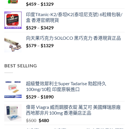
Price
$
459
–
$
1329
range:
印度Titanic-K2/泰坦K2(泰坦尼克號) 6粒精包裝/
$459
盒 香港官網現貨
through
Price
$
529
–
$
3429
$1329
range:
向天果巧克力 SOLOCO 黑巧克力 香港現貨正品
$529
Price
$
579
–
$
1329
through
range:
$3429
$579
through
BEST SELLING
$1329
超級雙效犀利士Super Tadarise 勃起持久
100mg/10粒 印度原裝進口
Price
$
529
–
$
1890
range:
偉哥 Viagra 威而鋼膜衣錠 萬艾可 美國輝瑞原廠
$529
西地那非片100mg 香港藥店正品
through
Original
Current
$
500
$
480
$1890
price
price