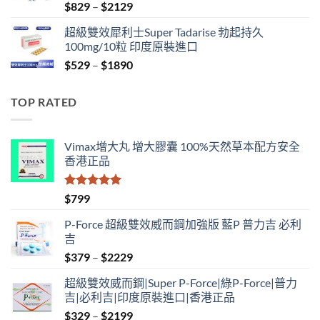
Price
$
829
–
$
2129
range:
超級雙效犀利士Super Tadarise 勃起持久
$829
100mg/10粒 印度原裝進口
through
Price
$
529
–
$
1890
$2129
range:
$529
TOP RATED
through
$1890
Vimax增大丸 增大膠囊 100%天然草本配方安全
香港正品
評分
5.00
$
799
滿分 5
P-Force 超級雙效威而鋼加強版 藍P 普力吉 必利
吉
Price
$
379
–
$
2229
range:
超級雙效威而鋼|Super P-Force|綠P-Force|普力
$379
吉|必利吉|印度原裝進口|香港正品
through
Price
$
329
–
$
2199
$2229