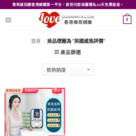
Skip
偉哥威而鋼香港網購第一平台，貨到付款保護隱私30天免費退貨。
to
content
0
首頁
/
商品標籤為 “英國威馬評價”
產品篩選