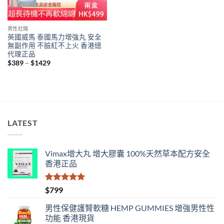
男性壯陽
英國威馬 泰國馬力增強丸 安全
無副作用 不臉紅不上火 香港總
代理正品
Price
$
389
–
$
1429
range:
$389
through
$1429
LATEST
Vimax增大丸 增大膠囊 100%天然草本配方安全
香港正品
評分
5.00
$
799
滿分 5
男性保健護腎軟糖 HEMP GUMMIES 增強男性性
功能 香港現貨