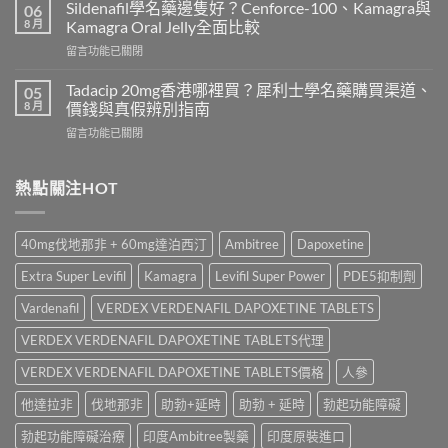
效
錢
Sildenafil學名藥邊隻好？Cenforce-100、Kamagra與
06
威
2026
8 月
Kamagra Oral Jelly全面比較
而
｜
在
留言功能已關閉
鋼
Viagra
〈Sildenafil
與
一
學
必
Tadacip 20mg香港哪裡買？犀利士學名藥購買渠道、
05
粒
名
利
8 月
價錢與真假辨別指南
多
藥
勁
少
在
留言功能已關閉
邊
怎
錢？
〈Tadacip
隻
麼
原
20mg
好？
選？
廠
香
熱點關注HOT
Cenforce-
2026
與
港
100、
年
學
哪
Kamagra
效
名
裡
與
果、
40mg伐地那非 + 60mg達泊西汀
Ambitree
Dapoxetine
藥
買？
Kamagra
價
購
犀
Oral
錢、
Extra Super Levifil
Kamagra
Levifil Super Power
PDE5抑制劑
買
利
Jelly
副
比
士
全
Vardenafil
VERDEX VERDENAFIL DAPOXETINE TABLETS
作
較〉
學
面
用
中
名
VERDEX VERDENAFIL DAPOXETINE TABLETS代理
比
全
藥
較〉
面
購
VERDEX VERDENAFIL DAPOXETINE TABLETS價格
人參
中
比
買
較
他達拉非
伐地那非
助勃+延時
助勃 + 延時
勃起功能障礙
渠
與
道、
香
勃起功能障礙治療
印度Ambitree製藥
印度原裝進口
價
港