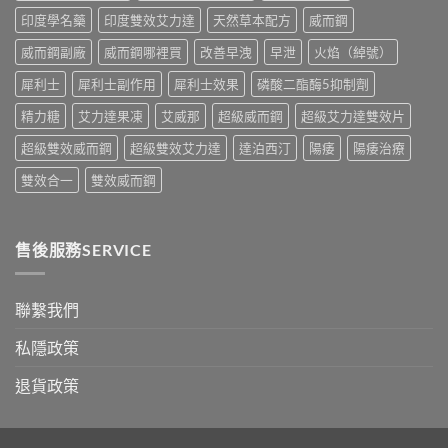
錢
購
印度學名藥
印度雙效艾力達
天然草本配方
威而鋼
與
買
真
指
威而鋼副廠
威而鋼哪裡買
改善早洩
早泄
火焰（綽號）
假
南〉
辨
中
犀利士
犀利士副作用
犀利士效果
磷酸二酯酶5抑制劑
別
指
精力糖
艾力達果凍
艾威那
超級威而鋼
超級艾力達雙效片
南〉
中
超級雙效威而鋼
超級雙效艾力達
達泊西汀
陽痿
陽痿治療
雙效合一
雙效威而鋼
售後服務SERVICE
聯繫我們
私隱政策
退貨政策