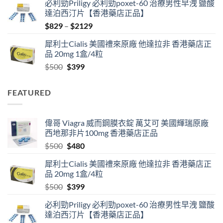
必利勁Priligy 必利勁poxet-60 治療男性早洩 鹽酸
was:
is:
達泊西汀片【香港藥店正品】
$500.
$480.
Price
$
829
–
$
2129
range:
犀利士Cialis 美國禮來原廠 他達拉非 香港藥店正
$829
品 20mg 1盒/4粒
through
Original
Current
$
500
$
399
$2129
price
price
was:
is:
FEATURED
$500.
$399.
偉哥 Viagra 威而鋼膜衣錠 萬艾可 美國輝瑞原廠
西地那非片100mg 香港藥店正品
Original
Current
$
500
$
480
price
price
犀利士Cialis 美國禮來原廠 他達拉非 香港藥店正
was:
is:
品 20mg 1盒/4粒
$500.
$480.
Original
Current
$
500
$
399
price
price
必利勁Priligy 必利勁poxet-60 治療男性早洩 鹽酸
was:
is:
達泊西汀片【香港藥店正品】
$500.
$399.