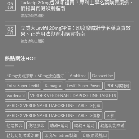
學
必
Tadacip 20mg香港哪裡買？犀利士學名藥購買渠道、
05
名
利
8 月
價錢與真假辨別指南
藥
勁
在
留言功能已關閉
邊
怎
〈Tadacip
隻
麼
20mg
好？
立威大Levifil 20mg評價：印度樂威壯學名藥真實效
05
選？
香
Cenforce-
8 月
果、正確用法與香港購買指南
2026
港
100、
年
在
留言功能已關閉
哪
Kamagra
效
〈立
裡
與
果、
威
買？
Kamagra
價
大
熱點關注HOT
犀
Oral
錢、
Levifil
利
Jelly
副
20mg
士
全
作
評
學
面
40mg伐地那非 + 60mg達泊西汀
Ambitree
Dapoxetine
用
價：
名
比
全
印
藥
較〉
Extra Super Levifil
Kamagra
Levifil Super Power
PDE5抑制劑
面
度
購
中
比
樂
買
Vardenafil
VERDEX VERDENAFIL DAPOXETINE TABLETS
較
威
渠
與
壯
VERDEX VERDENAFIL DAPOXETINE TABLETS代理
道、
香
學
價
港
名
VERDEX VERDENAFIL DAPOXETINE TABLETS價格
人參
錢
購
藥
與
買
他達拉非
伐地那非
助勃+延時
助勃 + 延時
勃起功能障礙
真
真
指
實
假
南〉
勃起功能障礙治療
印度Ambitree製藥
印度原裝進口
效
辨
中