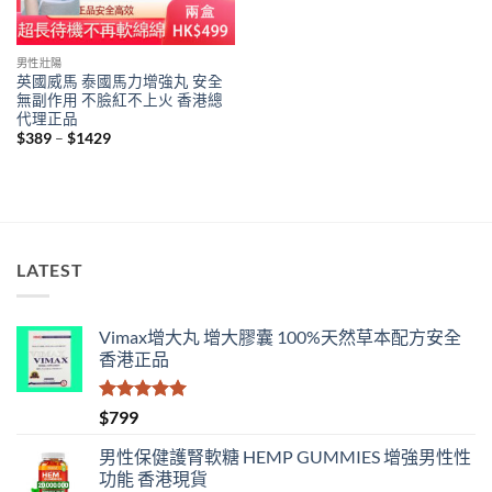
男性壯陽
英國威馬 泰國馬力增強丸 安全
無副作用 不臉紅不上火 香港總
代理正品
Price
$
389
–
$
1429
range:
$389
through
$1429
LATEST
Vimax增大丸 增大膠囊 100%天然草本配方安全
香港正品
評分
5.00
$
799
滿分 5
男性保健護腎軟糖 HEMP GUMMIES 增強男性性
功能 香港現貨