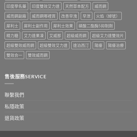
果、
別
印度學名藥
印度雙效艾力達
天然草本配方
威而鋼
正
指
確
南〉
威而鋼副廠
威而鋼哪裡買
改善早洩
早泄
火焰（綽號）
用
中
法
犀利士
犀利士副作用
犀利士效果
磷酸二酯酶5抑制劑
與
香
精力糖
艾力達果凍
艾威那
超級威而鋼
超級艾力達雙效片
港
購
超級雙效威而鋼
超級雙效艾力達
達泊西汀
陽痿
陽痿治療
買
指
雙效合一
雙效威而鋼
南〉
中
售後服務SERVICE
聯繫我們
私隱政策
退貨政策