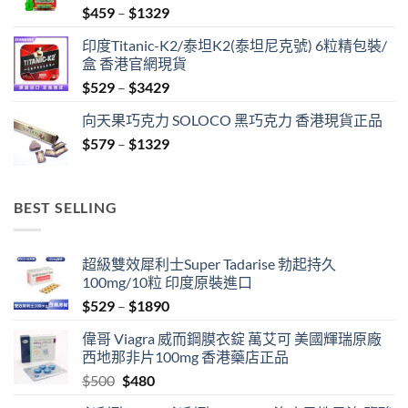
Price
$
459
–
$
1329
range:
印度Titanic-K2/泰坦K2(泰坦尼克號) 6粒精包裝/
$459
盒 香港官網現貨
through
Price
$
529
–
$
3429
$1329
range:
向天果巧克力 SOLOCO 黑巧克力 香港現貨正品
$529
Price
$
579
–
$
1329
through
range:
$3429
$579
through
BEST SELLING
$1329
超級雙效犀利士Super Tadarise 勃起持久
100mg/10粒 印度原裝進口
Price
$
529
–
$
1890
range:
偉哥 Viagra 威而鋼膜衣錠 萬艾可 美國輝瑞原廠
$529
西地那非片100mg 香港藥店正品
through
Original
Current
$
500
$
480
$1890
price
price