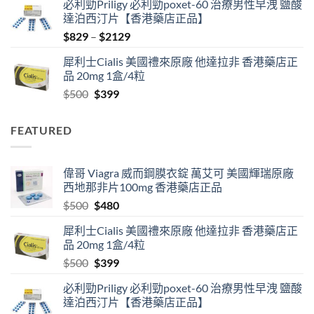
必利勁Priligy 必利勁poxet-60 治療男性早洩 鹽酸
was:
is:
達泊西汀片【香港藥店正品】
$500.
$480.
Price
$
829
–
$
2129
range:
犀利士Cialis 美國禮來原廠 他達拉非 香港藥店正
$829
品 20mg 1盒/4粒
through
Original
Current
$
500
$
399
$2129
price
price
was:
is:
FEATURED
$500.
$399.
偉哥 Viagra 威而鋼膜衣錠 萬艾可 美國輝瑞原廠
西地那非片100mg 香港藥店正品
Original
Current
$
500
$
480
price
price
犀利士Cialis 美國禮來原廠 他達拉非 香港藥店正
was:
is:
品 20mg 1盒/4粒
$500.
$480.
Original
Current
$
500
$
399
price
price
必利勁Priligy 必利勁poxet-60 治療男性早洩 鹽酸
was:
is:
達泊西汀片【香港藥店正品】
$500.
$399.