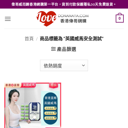
Skip
偉哥威而鋼香港網購第一平台，貨到付款保護隱私30天免費退貨。
to
content
0
首頁
/
商品標籤為 “英國威馬安全測試”
產品篩選