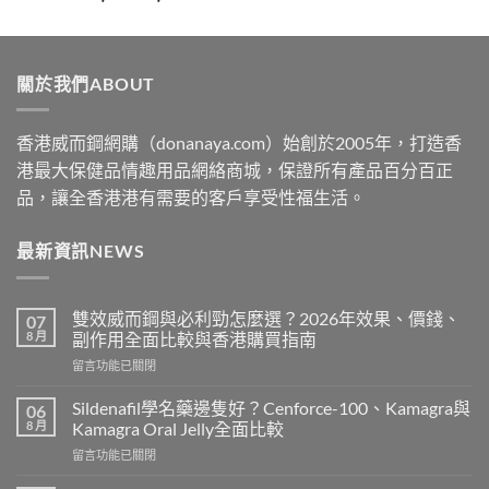
range:
$329
through
關於我們ABOUT
$2199
香港威而鋼網購（donanaya.com）始創於2005年，打造香
港最大保健品情趣用品網絡商城，保證所有產品百分百正
品，讓全香港港有需要的客戶享受性福生活。
最新資訊NEWS
雙效威而鋼與必利勁怎麼選？2026年效果、價錢、
07
8 月
副作用全面比較與香港購買指南
在
留言功能已關閉
〈雙
效
Sildenafil學名藥邊隻好？Cenforce-100、Kamagra與
06
威
8 月
Kamagra Oral Jelly全面比較
而
在
留言功能已關閉
鋼
〈Sildenafil
與