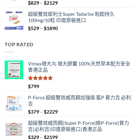
Price
$
829
–
$
2129
range:
超級雙效犀利士Super Tadarise 勃起持久
$829
100mg/10粒 印度原裝進口
through
Price
$
529
–
$
1890
$2129
range:
$529
TOP RATED
through
$1890
Vimax增大丸 增大膠囊 100%天然草本配方安全
香港正品
評分
5.00
$
799
滿分 5
P-Force 超級雙效威而鋼加強版 藍P 普力吉 必利
吉
Price
$
379
–
$
2229
range:
超級雙效威而鋼|Super P-Force|綠P-Force|普力
$379
吉|必利吉|印度原裝進口|香港正品
through
Price
$
329
–
$
2199
$2229