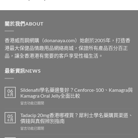
range:
$329
through
關於我們ABOUT
$2199
香港威而鋼網購（donanaya.com）始創於2005年，打造香
港最大保健品情趣用品網絡商城，保證所有產品百分百正
品，讓全香港港有需要的客戶享受性福生活。
最新資訊NEWS
Sildenafil學名藥邊隻好？Cenforce-100、Kamagra與
06
8 月
Kamagra Oral Jelly全面比較
在
留言功能已關閉
〈Sildenafil
學
Tadacip 20mg香港哪裡買？犀利士學名藥購買渠道、
05
名
8 月
價錢與真假辨別指南
藥
在
留言功能已關閉
邊
〈Tadacip
隻