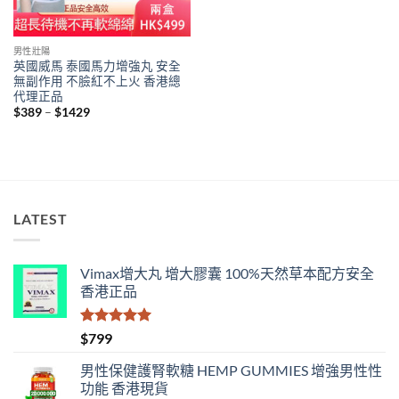
男性壯陽
英國威馬 泰國馬力增強丸 安全
無副作用 不臉紅不上火 香港總
代理正品
Price
$
389
–
$
1429
range:
$389
through
$1429
LATEST
Vimax增大丸 增大膠囊 100%天然草本配方安全
香港正品
評分
5.00
$
799
滿分 5
男性保健護腎軟糖 HEMP GUMMIES 增強男性性
功能 香港現貨