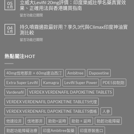
20mg
好？
立威大Levifil 20mg評價：印度樂威壯學名藥真實效
05
香
Cenforce-
8 月
果、正確用法與香港購買指南
港
100、
在
留言功能已關閉
哪
Kamagra
〈立
裡
與
威
買？
持久噴霧邊款最好用？享久3代與Climax印度神油實
04
Kamagra
大
犀
8 月
測比較
Oral
Levifil
利
Jelly
在
留言功能已關閉
20mg
士
全
〈持
評
學
面
久
價：
名
比
噴
熱點關注HOT
印
藥
較〉
霧
度
購
中
邊
樂
買
款
威
渠
40mg伐地那非 + 60mg達泊西汀
Ambitree
Dapoxetine
最
壯
道、
好
學
價
Extra Super Levifil
Kamagra
Levifil Super Power
PDE5抑制劑
用？
名
錢
享
藥
Vardenafil
VERDEX VERDENAFIL DAPOXETINE TABLETS
與
久
真
真
3
VERDEX VERDENAFIL DAPOXETINE TABLETS代理
實
假
代
效
辨
與
VERDEX VERDENAFIL DAPOXETINE TABLETS價格
人參
果、
別
Climax
正
指
他達拉非
伐地那非
助勃+延時
助勃 + 延時
勃起功能障礙
印
確
南〉
度
用
中
勃起功能障礙治療
印度Ambitree製藥
印度原裝進口
神
法