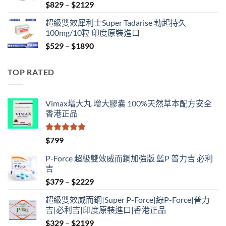
Price
$
829
–
$
2129
range:
超級雙效犀利士Super Tadarise 勃起持久
$829
100mg/10粒 印度原裝進口
through
Price
$
529
–
$
1890
$2129
range:
$529
TOP RATED
through
$1890
Vimax增大丸 增大膠囊 100%天然草本配方安全
香港正品
評分
5.00
$
799
滿分 5
P-Force 超級雙效威而鋼加強版 藍P 普力吉 必利
吉
Price
$
379
–
$
2229
range:
超級雙效威而鋼|Super P-Force|綠P-Force|普力
$379
吉|必利吉|印度原裝進口|香港正品
through
Price
$
329
–
$
2199
$2229