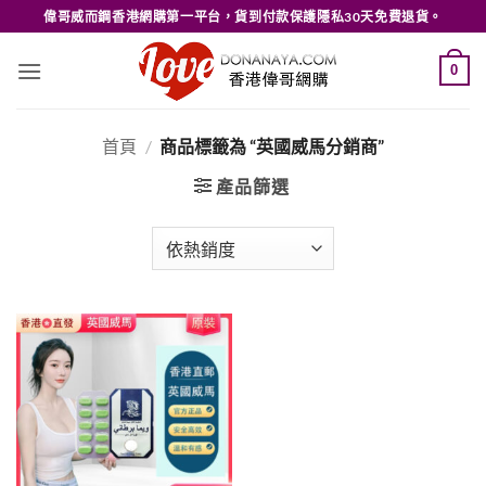
Skip
偉哥威而鋼香港網購第一平台，貨到付款保護隱私30天免費退貨。
to
content
0
首頁
/
商品標籤為 “英國威馬分銷商”
產品篩選