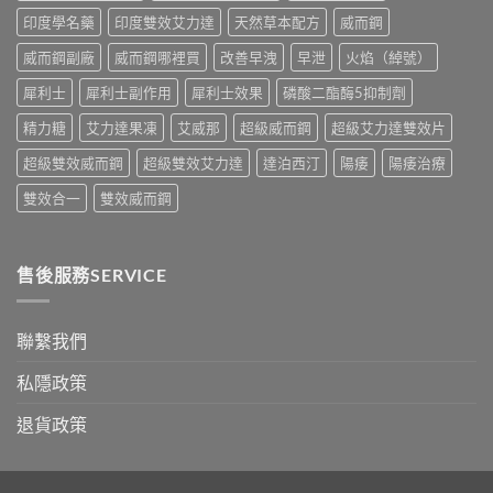
油
與
印度學名藥
印度雙效艾力達
天然草本配方
威而鋼
實
香
測
港
威而鋼副廠
威而鋼哪裡買
改善早洩
早泄
火焰（綽號）
比
購
較〉
買
犀利士
犀利士副作用
犀利士效果
磷酸二酯酶5抑制劑
中
指
南〉
精力糖
艾力達果凍
艾威那
超級威而鋼
超級艾力達雙效片
中
超級雙效威而鋼
超級雙效艾力達
達泊西汀
陽痿
陽痿治療
雙效合一
雙效威而鋼
售後服務SERVICE
聯繫我們
私隱政策
退貨政策