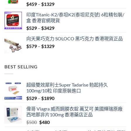
Price
$
459
–
$
1329
range:
印度Titanic-K2/泰坦K2(泰坦尼克號) 6粒精包裝/
$459
盒 香港官網現貨
through
Price
$
529
–
$
3429
$1329
range:
向天果巧克力 SOLOCO 黑巧克力 香港現貨正品
$529
Price
$
579
–
$
1329
through
range:
$3429
$579
through
BEST SELLING
$1329
超級雙效犀利士Super Tadarise 勃起持久
100mg/10粒 印度原裝進口
Price
$
529
–
$
1890
range:
偉哥 Viagra 威而鋼膜衣錠 萬艾可 美國輝瑞原廠
$529
西地那非片100mg 香港藥店正品
through
Original
Current
$
500
$
480
$1890
price
price