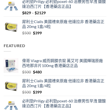
必利勁Priligy 必利勁poxet-60 治療男性早洩 鹽酸
was:
is:
達泊西汀片【香港藥店正品】
$500.
$480.
Price
$
829
–
$
2129
range:
犀利士Cialis 美國禮來原廠 他達拉非 香港藥店正
$829
品 20mg 1盒/4粒
through
Original
Current
$
500
$
399
$2129
price
price
was:
is:
FEATURED
$500.
$399.
偉哥 Viagra 威而鋼膜衣錠 萬艾可 美國輝瑞原廠
西地那非片100mg 香港藥店正品
Original
Current
$
500
$
480
price
price
犀利士Cialis 美國禮來原廠 他達拉非 香港藥店正
was:
is:
品 20mg 1盒/4粒
$500.
$480.
Original
Current
$
500
$
399
price
price
必利勁Priligy 必利勁poxet-60 治療男性早洩 鹽酸
was:
is:
達泊西汀片【香港藥店正品】
$500.
$399.