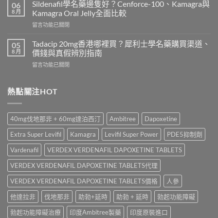
效
錢
Sildenafil學名藥邊隻好？Cenforce-100、Kamagra與
06
威
2026
8 月
Kamagra Oral Jelly全面比較
而
｜
在
留言功能已關閉
鋼
Viagra
〈Sildenafil
與
一
學
必
Tadacip 20mg香港哪裡買？犀利士學名藥購買渠道、
05
粒
名
利
8 月
價錢與真假辨別指南
多
藥
勁
少
在
留言功能已關閉
邊
怎
錢？
〈Tadacip
隻
麼
原
20mg
好？
選？
廠
香
熱點關注HOT
Cenforce-
2026
與
港
100、
年
學
哪
Kamagra
效
名
裡
與
果、
40mg伐地那非 + 60mg達泊西汀
Ambitree
Dapoxetine
藥
買？
Kamagra
價
購
犀
Oral
錢、
Extra Super Levifil
Kamagra
Levifil Super Power
PDE5抑制劑
買
利
Jelly
副
比
士
全
Vardenafil
VERDEX VERDENAFIL DAPOXETINE TABLETS
作
較〉
學
面
用
中
名
VERDEX VERDENAFIL DAPOXETINE TABLETS代理
比
全
藥
較〉
面
購
VERDEX VERDENAFIL DAPOXETINE TABLETS價格
人參
中
比
買
較
他達拉非
伐地那非
助勃+延時
助勃 + 延時
勃起功能障礙
渠
與
道、
香
勃起功能障礙治療
印度Ambitree製藥
印度原裝進口
價
港