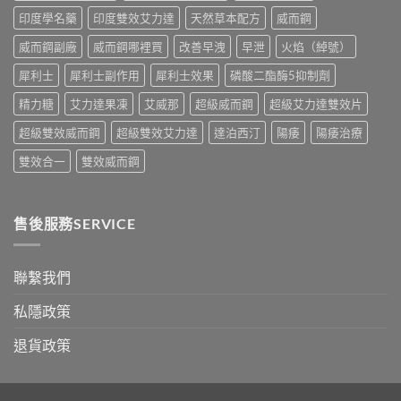
錢
購
印度學名藥
印度雙效艾力達
天然草本配方
威而鋼
與
買
真
指
威而鋼副廠
威而鋼哪裡買
改善早洩
早泄
火焰（綽號）
假
南〉
辨
中
犀利士
犀利士副作用
犀利士效果
磷酸二酯酶5抑制劑
別
指
精力糖
艾力達果凍
艾威那
超級威而鋼
超級艾力達雙效片
南〉
中
超級雙效威而鋼
超級雙效艾力達
達泊西汀
陽痿
陽痿治療
雙效合一
雙效威而鋼
售後服務SERVICE
聯繫我們
私隱政策
退貨政策