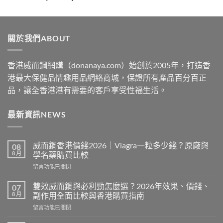
range:
$329
through
關於我們ABOUT
$2199
香港威而鋼網購（donanaya.com）始創於2005年，打造香
港最大保健品情趣用品網絡商城，保證所有產品百分百正
品，讓全香港港有需要的客戶享受性福生活。
最新資訊NEWS
威而鋼香港價錢2026｜Viagra一粒多少錢？原廠與
08
8 月
學名藥購買比較
在
留言功能已關閉
〈威
而
雙效威而鋼與必利勁怎麼選？2026年效果、價錢、
07
鋼
8 月
副作用全面比較與香港購買指南
香
在
留言功能已關閉
港
〈雙
價