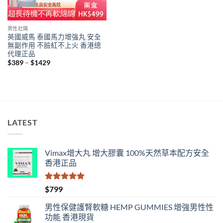
男性壯陽
英國威馬 泰國馬力增強丸 安全
無副作用 不臉紅不上火 香港總
代理正品
Price
$
389
–
$
1429
range:
$389
through
$1429
LATEST
Vimax增大丸 增大膠囊 100%天然草本配方安全
香港正品
評分
5.00
$
799
滿分 5
男性保健護腎軟糖 HEMP GUMMIES 增強男性性
功能 香港現貨