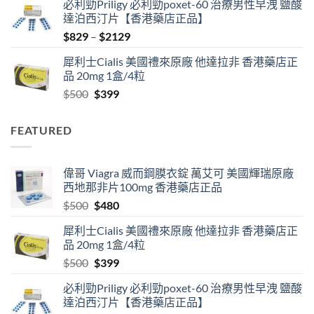
必利勁Priligy 必利勁poxet-60 治療男性早洩 鹽酸
was:
is:
達泊西汀片【香港藥店正品】
$500.
$480.
Price
$
829
–
$
2129
range:
犀利士Cialis 美國禮來原廠 他達拉非 香港藥店正
$829
品 20mg 1盒/4粒
through
Original
Current
$
500
$
399
$2129
price
price
was:
is:
FEATURED
$500.
$399.
偉哥 Viagra 威而鋼膜衣錠 萬艾可 美國輝瑞原廠
西地那非片100mg 香港藥店正品
Original
Current
$
500
$
480
price
price
犀利士Cialis 美國禮來原廠 他達拉非 香港藥店正
was:
is:
品 20mg 1盒/4粒
$500.
$480.
Original
Current
$
500
$
399
price
price
必利勁Priligy 必利勁poxet-60 治療男性早洩 鹽酸
was:
is:
達泊西汀片【香港藥店正品】
$500.
$399.