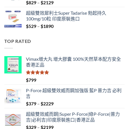
Price
$
829
–
$
2129
range:
超級雙效犀利士Super Tadarise 勃起持久
$829
100mg/10粒 印度原裝進口
through
Price
$
529
–
$
1890
$2129
range:
$529
TOP RATED
through
$1890
Vimax增大丸 增大膠囊 100%天然草本配方安全
香港正品
評分
5.00
$
799
滿分 5
P-Force 超級雙效威而鋼加強版 藍P 普力吉 必利
吉
Price
$
379
–
$
2229
range:
超級雙效威而鋼|Super P-Force|綠P-Force|普力
$379
吉|必利吉|印度原裝進口|香港正品
through
Price
$
329
–
$
2199
$2229