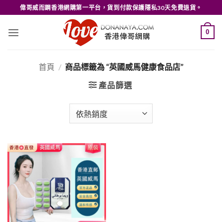
Skip
偉哥威而鋼香港網購第一平台，貨到付款保護隱私30天免費退貨。
to
content
0
首頁
/
商品標籤為 “英國威馬健康食品店”
產品篩選