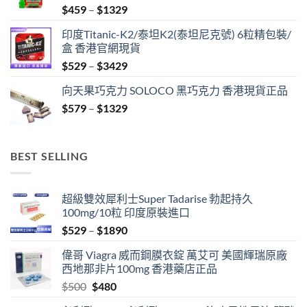
Price
$
459
–
$
1329
range:
印度Titanic-K2/泰坦K2(泰坦尼克號) 6粒精包裝/
$459
盒 香港官網現貨
through
Price
$
529
–
$
3429
$1329
range:
向天果巧克力 SOLOCO 黑巧克力 香港現貨正品
$529
Price
$
579
–
$
1329
through
range:
$3429
$579
through
BEST SELLING
$1329
超級雙效犀利士Super Tadarise 勃起持久
100mg/10粒 印度原裝進口
Price
$
529
–
$
1890
range:
偉哥 Viagra 威而鋼膜衣錠 萬艾可 美國輝瑞原廠
$529
西地那非片100mg 香港藥店正品
through
Original
Current
$
500
$
480
$1890
price
price