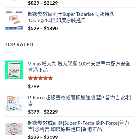
Price
$
829
–
$
2129
range:
超級雙效犀利士Super Tadarise 勃起持久
$829
100mg/10粒 印度原裝進口
through
Price
$
529
–
$
1890
$2129
range:
$529
TOP RATED
through
$1890
Vimax增大丸 增大膠囊 100%天然草本配方安全
香港正品
評分
5.00
$
799
滿分 5
P-Force 超級雙效威而鋼加強版 藍P 普力吉 必利
吉
Price
$
379
–
$
2229
range:
超級雙效威而鋼|Super P-Force|綠P-Force|普力
$379
吉|必利吉|印度原裝進口|香港正品
through
Price
$
329
–
$
2199
$2229