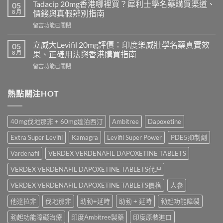
學
必
Tadacip 20mg香港哪裡買？犀利士學名藥購買渠道、
05
名
利
8 月
價錢與真假辨別指南
藥
勁
在
留言功能已關閉
邊
怎
〈Tadacip
隻
麼
20mg
好？
立威大Levifil 20mg評價：印度樂威壯學名藥真實效
05
選？
香
Cenforce-
8 月
果、正確用法與香港購買指南
2026
港
100、
年
在
留言功能已關閉
哪
Kamagra
效
〈立
裡
與
果、
威
買？
Kamagra
價
大
熱點關注HOT
犀
Oral
錢、
Levifil
利
Jelly
副
20mg
士
全
作
評
學
面
40mg伐地那非 + 60mg達泊西汀
Ambitree
Dapoxetine
用
價：
名
比
全
印
藥
較〉
Extra Super Levifil
Kamagra
Levifil Super Power
PDE5抑制劑
面
度
購
中
比
樂
買
Vardenafil
VERDEX VERDENAFIL DAPOXETINE TABLETS
較
威
渠
與
壯
VERDEX VERDENAFIL DAPOXETINE TABLETS代理
道、
香
學
價
港
名
VERDEX VERDENAFIL DAPOXETINE TABLETS價格
人參
錢
購
藥
與
買
他達拉非
伐地那非
助勃+延時
助勃 + 延時
勃起功能障礙
真
真
指
實
假
南〉
勃起功能障礙治療
印度Ambitree製藥
印度原裝進口
效
辨
中