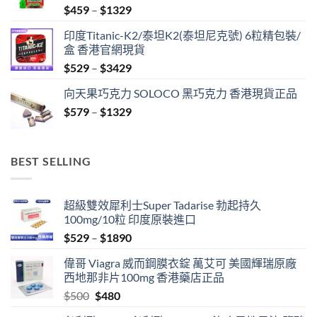
Price
$
459
–
$
1329
range:
印度Titanic-K2/泰坦K2(泰坦尼克號) 6粒精包裝/
$459
盒 香港官網現貨
through
Price
$
529
–
$
3429
$1329
range:
向天果巧克力 SOLOCO 黑巧克力 香港現貨正品
$529
Price
$
579
–
$
1329
through
range:
$3429
$579
through
BEST SELLING
$1329
超級雙效犀利士Super Tadarise 勃起持久
100mg/10粒 印度原裝進口
Price
$
529
–
$
1890
range:
偉哥 Viagra 威而鋼膜衣錠 萬艾可 美國輝瑞原廠
$529
西地那非片100mg 香港藥店正品
through
Original
Current
$
500
$
480
$1890
price
price