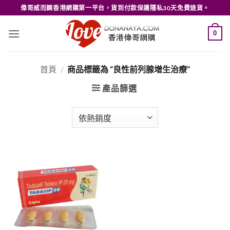
Skip
偉哥威而鋼香港網購第一平台，貨到付款保護隱私30天免費退貨。
to
content
0
首頁
/
商品標籤為 “良性前列腺增生治療”
產品篩選