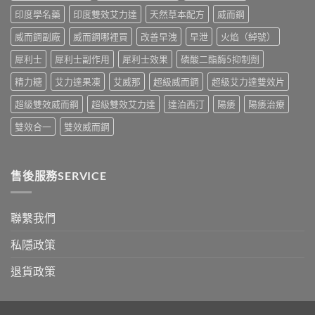
果、
別
印度學名藥
印度雙效艾力達
天然草本配方
威而鋼
正
指
確
南〉
威而鋼副廠
威而鋼哪裡買
改善早洩
早泄
火焰（綽號）
用
中
法
犀利士
犀利士副作用
犀利士效果
磷酸二酯酶5抑制劑
與
香
精力糖
艾力達果凍
艾威那
超級威而鋼
超級艾力達雙效片
港
購
超級雙效威而鋼
超級雙效艾力達
達泊西汀
陽痿
陽痿治療
買
指
雙效合一
雙效威而鋼
南〉
中
售後服務SERVICE
聯繫我們
私隱政策
退貨政策