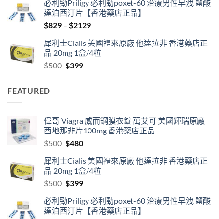
必利勁Priligy 必利勁poxet-60 治療男性早洩 鹽酸
was:
is:
達泊西汀片【香港藥店正品】
$500.
$480.
Price
$
829
–
$
2129
range:
犀利士Cialis 美國禮來原廠 他達拉非 香港藥店正
$829
品 20mg 1盒/4粒
through
Original
Current
$
500
$
399
$2129
price
price
was:
is:
FEATURED
$500.
$399.
偉哥 Viagra 威而鋼膜衣錠 萬艾可 美國輝瑞原廠
西地那非片100mg 香港藥店正品
Original
Current
$
500
$
480
price
price
犀利士Cialis 美國禮來原廠 他達拉非 香港藥店正
was:
is:
品 20mg 1盒/4粒
$500.
$480.
Original
Current
$
500
$
399
price
price
必利勁Priligy 必利勁poxet-60 治療男性早洩 鹽酸
was:
is:
達泊西汀片【香港藥店正品】
$500.
$399.