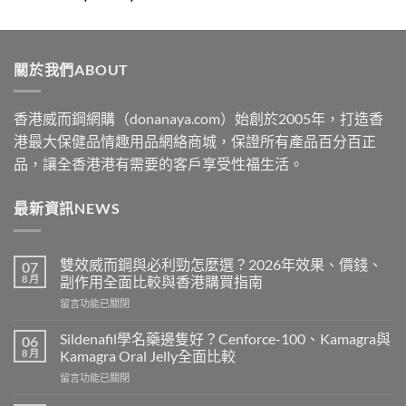
range:
$329
through
關於我們ABOUT
$2199
香港威而鋼網購（donanaya.com）始創於2005年，打造香
港最大保健品情趣用品網絡商城，保證所有產品百分百正
品，讓全香港港有需要的客戶享受性福生活。
最新資訊NEWS
雙效威而鋼與必利勁怎麼選？2026年效果、價錢、
07
8 月
副作用全面比較與香港購買指南
在
留言功能已關閉
〈雙
效
Sildenafil學名藥邊隻好？Cenforce-100、Kamagra與
06
威
8 月
Kamagra Oral Jelly全面比較
而
在
留言功能已關閉
鋼
〈Sildenafil
與