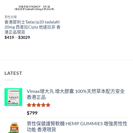
男性壯陽
香港犀利士Tadacip20 tadalafil
20mg 西普拉Cipla 他達拉非 香
港正品現貨
Price
$
419
–
$
3029
range:
$419
through
$3029
LATEST
Vimax增大丸 增大膠囊 100%天然草本配方安全
香港正品
評分
5.00
$
799
滿分 5
男性保健護腎軟糖 HEMP GUMMIES 增強男性性
功能 香港現貨