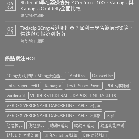
效
錢
Sildenafil學名藥邊隻好？Cenforce-100、Kamagra與
06
威
2026
8 月
Kamagra Oral Jelly全面比較
而
｜
在
留言功能已關閉
鋼
Viagra
〈Sildenafil
與
一
學
必
Tadacip 20mg香港哪裡買？犀利士學名藥購買渠道、
05
粒
名
利
8 月
價錢與真假辨別指南
多
藥
勁
少
在
留言功能已關閉
邊
怎
錢？
〈Tadacip
隻
麼
原
20mg
好？
選？
廠
香
熱點關注HOT
Cenforce-
2026
與
港
100、
年
學
哪
Kamagra
效
名
裡
與
果、
40mg伐地那非 + 60mg達泊西汀
Ambitree
Dapoxetine
藥
買？
Kamagra
價
購
犀
Oral
錢、
Extra Super Levifil
Kamagra
Levifil Super Power
PDE5抑制劑
買
利
Jelly
副
比
士
全
Vardenafil
VERDEX VERDENAFIL DAPOXETINE TABLETS
作
較〉
學
面
用
中
名
VERDEX VERDENAFIL DAPOXETINE TABLETS代理
比
全
藥
較〉
面
購
VERDEX VERDENAFIL DAPOXETINE TABLETS價格
人參
中
比
買
較
他達拉非
伐地那非
助勃+延時
助勃 + 延時
勃起功能障礙
渠
與
道、
香
勃起功能障礙治療
印度Ambitree製藥
印度原裝進口
價
港