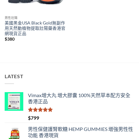
男性壯陽
美國黑金USA Black Gold無副作
用天然動植物提取壯陽藥香港官
網現貨正品
$
380
LATEST
Vimax增大丸 增大膠囊 100%天然草本配方安全
香港正品
評分
5.00
$
799
滿分 5
男性保健護腎軟糖 HEMP GUMMIES 增強男性性
功能 香港現貨