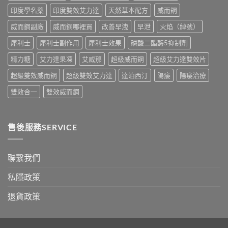
錢
購
印度學名藥
印度雙效艾力達
天然草本配方
威而鋼
與
買
真
指
威而鋼副廠
威而鋼哪裡買
改善早洩
早泄
火焰（綽號）
假
南〉
辨
中
犀利士
犀利士副作用
犀利士效果
磷酸二酯酶5抑制劑
別
指
精力糖
艾力達果凍
艾威那
超級威而鋼
超級艾力達雙效片
南〉
中
超級雙效威而鋼
超級雙效艾力達
達泊西汀
陽痿
陽痿治療
雙效合一
雙效威而鋼
售後服務SERVICE
聯繫我們
私隱政策
退貨政策