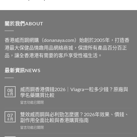
range:
$329
through
關於我們ABOUT
$2199
香港威而鋼網購（donanaya.com）始創於2005年，打造香
港最大保健品情趣用品網絡商城，保證所有產品百分百正
品，讓全香港港有需要的客戶享受性福生活。
最新資訊NEWS
威而鋼香港價錢2026｜Viagra一粒多少錢？原廠與
08
8 月
學名藥購買比較
在
留言功能已關閉
〈威
而
雙效威而鋼與必利勁怎麼選？2026年效果、價錢、
07
鋼
8 月
副作用全面比較與香港購買指南
香
在
留言功能已關閉
港
〈雙
價