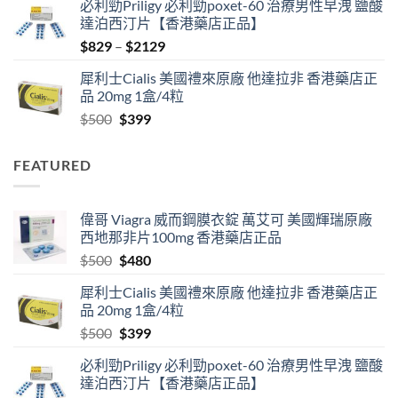
必利勁Priligy 必利勁poxet-60 治療男性早洩 鹽酸
was:
is:
達泊西汀片【香港藥店正品】
$500.
$480.
Price
$
829
–
$
2129
range:
犀利士Cialis 美國禮來原廠 他達拉非 香港藥店正
$829
品 20mg 1盒/4粒
through
Original
Current
$
500
$
399
$2129
price
price
was:
is:
FEATURED
$500.
$399.
偉哥 Viagra 威而鋼膜衣錠 萬艾可 美國輝瑞原廠
西地那非片100mg 香港藥店正品
Original
Current
$
500
$
480
price
price
犀利士Cialis 美國禮來原廠 他達拉非 香港藥店正
was:
is:
品 20mg 1盒/4粒
$500.
$480.
Original
Current
$
500
$
399
price
price
必利勁Priligy 必利勁poxet-60 治療男性早洩 鹽酸
was:
is:
達泊西汀片【香港藥店正品】
$500.
$399.