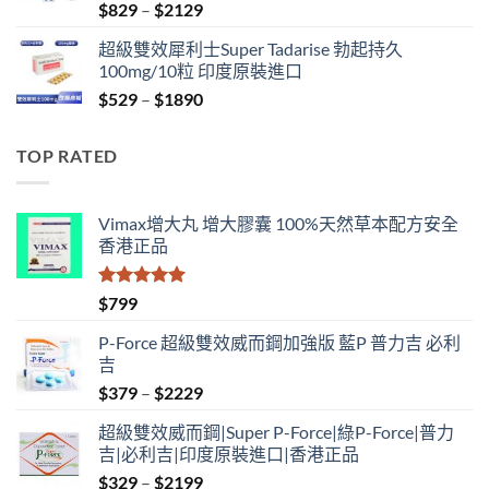
Price
$
829
–
$
2129
range:
超級雙效犀利士Super Tadarise 勃起持久
$829
100mg/10粒 印度原裝進口
through
Price
$
529
–
$
1890
$2129
range:
$529
TOP RATED
through
$1890
Vimax增大丸 增大膠囊 100%天然草本配方安全
香港正品
評分
5.00
$
799
滿分 5
P-Force 超級雙效威而鋼加強版 藍P 普力吉 必利
吉
Price
$
379
–
$
2229
range:
超級雙效威而鋼|Super P-Force|綠P-Force|普力
$379
吉|必利吉|印度原裝進口|香港正品
through
Price
$
329
–
$
2199
$2229