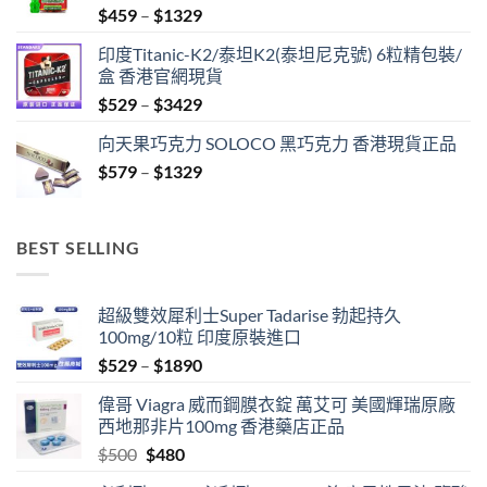
Price
$
459
–
$
1329
range:
印度Titanic-K2/泰坦K2(泰坦尼克號) 6粒精包裝/
$459
盒 香港官網現貨
through
Price
$
529
–
$
3429
$1329
range:
向天果巧克力 SOLOCO 黑巧克力 香港現貨正品
$529
Price
$
579
–
$
1329
through
range:
$3429
$579
through
BEST SELLING
$1329
超級雙效犀利士Super Tadarise 勃起持久
100mg/10粒 印度原裝進口
Price
$
529
–
$
1890
range:
偉哥 Viagra 威而鋼膜衣錠 萬艾可 美國輝瑞原廠
$529
西地那非片100mg 香港藥店正品
through
Original
Current
$
500
$
480
$1890
price
price