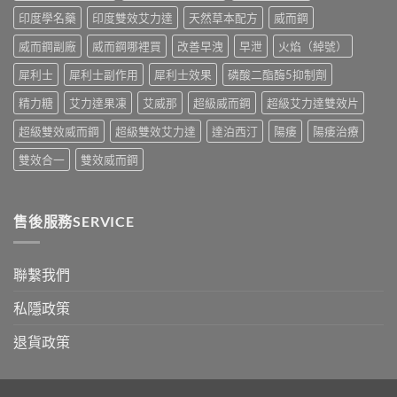
錢
購
印度學名藥
印度雙效艾力達
天然草本配方
威而鋼
與
買
真
指
威而鋼副廠
威而鋼哪裡買
改善早洩
早泄
火焰（綽號）
假
南〉
辨
中
犀利士
犀利士副作用
犀利士效果
磷酸二酯酶5抑制劑
別
指
精力糖
艾力達果凍
艾威那
超級威而鋼
超級艾力達雙效片
南〉
中
超級雙效威而鋼
超級雙效艾力達
達泊西汀
陽痿
陽痿治療
雙效合一
雙效威而鋼
售後服務SERVICE
聯繫我們
私隱政策
退貨政策