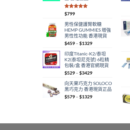
評分
5.00
$
799
滿分 5
男性保健護腎軟糖
HEMP GUMMIES 增強
男性性功能 香港現貨
Price
$
459
–
$
1329
range:
印度Titanic-K2/泰坦
$459
K2(泰坦尼克號) 6粒精
through
包裝/盒 香港官網現貨
$1329
Price
$
529
–
$
3429
range:
向天果巧克力 SOLOCO
$529
黑巧克力 香港現貨正品
through
Price
$
579
–
$
1329
$3429
range:
$579
through
$1329