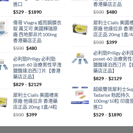
進口
香港藥店正品
Price
Original
Current
$
529
–
$
1890
$
500
$
480
range:
price
price
偉哥 Viagra 威而鋼膜衣
犀利士Cialis 美國
$529
was:
is:
錠 萬艾可 美國輝瑞原
原廠 他達拉非 香
through
$500.
$480.
廠 西地那非片100mg
店正品 20mg 1盒/
$1890
香港藥店正品
Original
Current
$
500
$
399
Original
Current
$
500
$
480
price
price
必利勁Priligy 必利
price
price
was:
is:
必利勁Priligy 必利勁
poxet-60 治療男
was:
is:
$500.
$399.
poxet-60 治療男性早洩
鹽酸達泊西汀片【
$500.
$480.
鹽酸達泊西汀片【香港
藥店正品】
藥店正品】
Price
$
829
–
$
2129
Price
$
829
–
$
2129
range
超級雙效犀利士Sup
range:
$829
犀利士Cialis 美國禮來
Tadarise 勃起持久
$829
thro
原廠 他達拉非 香港藥
100mg/10粒 印度
through
$212
店正品 20mg 1盒/4粒
進口
$2129
Original
Current
Price
$
500
$
399
$
529
–
$
1890
price
price
range
was:
is:
$529
$500.
$399.
thro