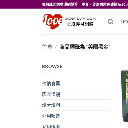
Skip
偉哥威而鋼香港網購第一平台，貨到付款保護隱私30
to
content
HO
首頁
/
商品標籤為 “美國黑金”
BROWSE
催情春藥
國產溫補
增大增粗
外用噴劑
女用偉哥