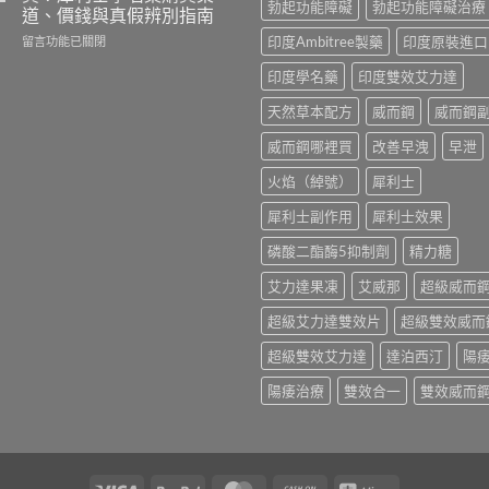
與
麼
藥
勃起功能障礙
勃起功能障礙治療
道、價錢與真假辨別指南
學
選？
邊
名
2026
在
印度Ambitree製藥
印度原裝進口
隻
留言功能已關閉
藥
年
〈Tadacip
好？
印度學名藥
印度雙效艾力達
購
效
20mg
Cenforce-
買
果、
香
100、
天然草本配方
威而鋼
威而鋼
比
價
港
Kamagra
較〉
錢、
哪
與
威而鋼哪裡買
改善早洩
早泄
中
副
裡
Kamagra
作
買？
Oral
火焰（綽號）
犀利士
用
犀
Jelly
全
利
全
犀利士副作用
犀利士效果
面
士
面
比
學
比
磷酸二酯酶5抑制劑
精力糖
較
名
較〉
與
藥
中
艾力達果凍
艾威那
超級威而
香
購
港
買
超級艾力達雙效片
超級雙效威而
購
渠
超級雙效艾力達
達泊西汀
陽
買
道、
指
價
陽痿治療
雙效合一
雙效威而
南〉
錢
中
與
真
假
辨
別