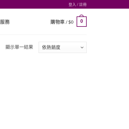
登入 / 註冊
0
戶服務
購物車 /
$
0
顯示單一結果