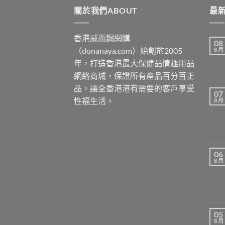
關於我們ABOUT
最新
香港威而鋼網購
08
（donanaya.com）始創於2005
8 月
年，打造香港最大保健品情趣用品
網絡商城，保證所有產品百分百正
品，讓全香港港有需要的客戶享受
07
性福生活。
8 月
06
8 月
05
8 月