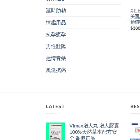
延時助勃
男性
美國黑
動植
情趣用品
$
38
抗孕避孕
男性壯陽
迷情春藥
風濕抗癌
LATEST
BES
Vimax增大丸 增大膠囊
100%天然草本配方安
全 香港正品