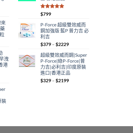
評分
5.00
$
799
滿分 5
禮來
P-Force 超級雙效威而
港藥
鋼加強版 藍P 普力吉 必
4粒
利吉
Price
$
379
–
$
2229
range:
勁
超級雙效威而鋼|Super
$379
性早洩
P-Force|綠P-Force|普
through
香港
力吉|必利吉|印度原裝
$2229
進口|香港正品
Price
$
329
–
$
2199
:
range:
er
$329
ugh
through
原裝
9
$2199
:
ugh