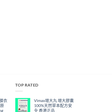
TOP RATED
鋼膜衣
Vimax增大丸 增大膠囊
瑞原
100%天然草本配方安
mg
全 香港正品