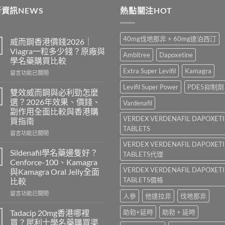
資訊NEWS
熱點關注HOT
$189
40mg伐地那非 + 60mg達泊西汀
威而鋼香港價錢2026｜
Viagra一粒多少錢？原廠與
Ambitree
Dapoxetine
學名藥購買比較
Extra Super Levifil
Kamagra
在
留言功能已關閉
〈威
Levifil Super Power
PDE5抑制劑
而
雙效威而鋼與必利勁怎麼
鋼
選？2026年效果、價錢、
Vardenafil
香
副作用全面比較與香港購
港
VERDEX VERDENAFIL DAPOXET
買指南
價
TABLETS
錢
在
留言功能已關閉
2026
〈雙
VERDEX VERDENAFIL DAPOXET
｜
效
Sildenafil學名藥邊隻好？
TABLETS代理
Viagra
威
Cenforce-100、Kamagra
一
而
VERDEX VERDENAFIL DAPOXET
與Kamagra Oral Jelly全面
粒
鋼
TABLETS價格
比較
多
與
少
必
在
留言功能已關閉
人參
他達拉非
伐地那非
錢？
利
〈Sildenafil
原
勁
學
Tadacip 20mg香港哪裡
助勃+延時
助勃 + 延時
廠
怎
名
買？犀利士學名藥購買渠