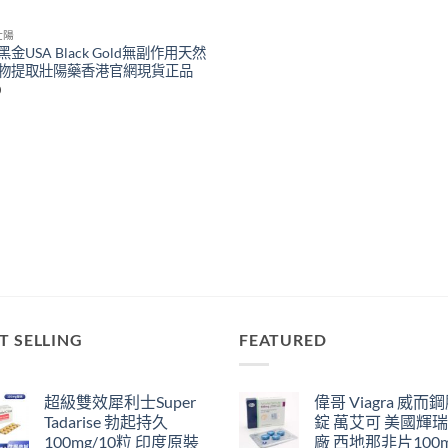
壯陽
金USA Black Gold無副作用天然
物提取壯陽藥香港官網現貨正品
0
T SELLING
FEATURED
超級雙效犀利士Super
偉哥 Viagra 威而
Tadarise 勃起持久
錠 萬艾可 美國輝
100mg/10粒 印度原裝
廠 西地那非片100