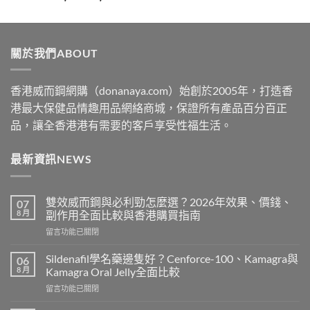
range:
$329
through
關於我們ABOUT
$2199
香港威而鋼網購（donanaya.com）始創於2005年，打造香
港最大保健品情趣用品網絡商城，保證所有產品百分百正
品，讓全香港港有需要的客戶享受性福生活。
最新資訊NEWS
雙效威而鋼與必利勁怎麼選？2026年效果、價錢、
07
8 月
副作用全面比較與香港購買指南
在
留言功能已關閉
〈雙
效
Sildenafil學名藥邊隻好？Cenforce-100、Kamagra與
06
威
8 月
Kamagra Oral Jelly全面比較
而
在
留言功能已關閉
鋼
〈Sildenafil
與