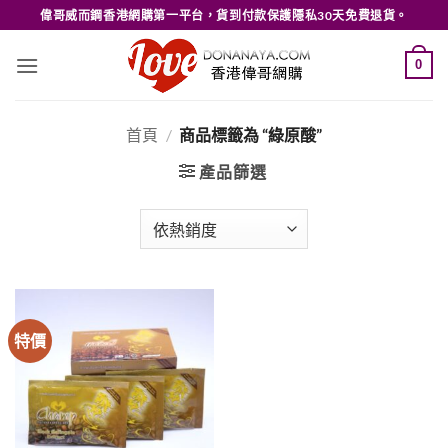
Skip
偉哥威而鋼香港網購第一平台，貨到付款保護隱私30天免費退貨。
to
content
0
首頁
/
商品標籤為 “綠原酸”
產品篩選
特價