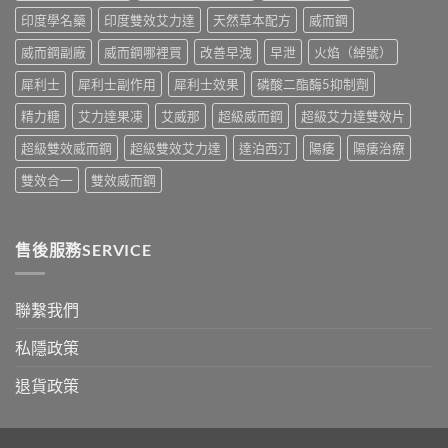
果、
別
印度學名藥
印度雙效艾力達
天然草本配方
威而鋼
正
指
確
南〉
威而鋼副廠
威而鋼哪裡買
改善早洩
早泄
火焰（綽號）
用
中
法
犀利士
犀利士副作用
犀利士效果
磷酸二酯酶5抑制劑
與
香
精力糖
艾力達果凍
艾威那
超級威而鋼
超級艾力達雙效片
港
購
超級雙效威而鋼
超級雙效艾力達
達泊西汀
陽痿
陽痿治療
買
指
雙效合一
雙效威而鋼
南〉
中
售後服務SERVICE
聯繫我們
私隱政策
退貨政策