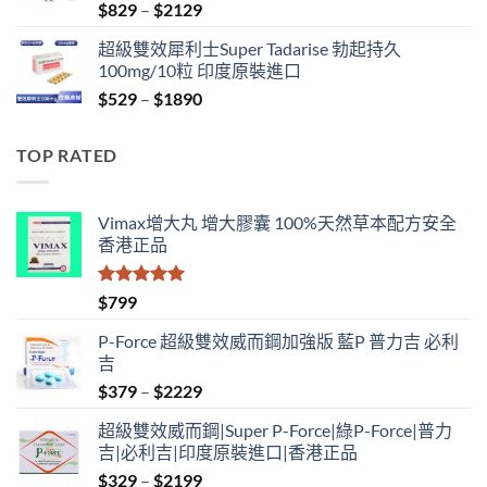
Price
$
829
–
$
2129
range:
超級雙效犀利士Super Tadarise 勃起持久
$829
100mg/10粒 印度原裝進口
through
Price
$
529
–
$
1890
$2129
range:
$529
TOP RATED
through
$1890
Vimax增大丸 增大膠囊 100%天然草本配方安全
香港正品
評分
5.00
$
799
滿分 5
P-Force 超級雙效威而鋼加強版 藍P 普力吉 必利
吉
Price
$
379
–
$
2229
range:
超級雙效威而鋼|Super P-Force|綠P-Force|普力
$379
吉|必利吉|印度原裝進口|香港正品
through
Price
$
329
–
$
2199
$2229