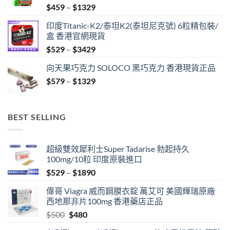
Price
$
459
–
$
1329
range:
印度Titanic-K2/泰坦K2(泰坦尼克號) 6粒精包裝/
$459
盒 香港官網現貨
through
Price
$
529
–
$
3429
$1329
range:
向天果巧克力 SOLOCO 黑巧克力 香港現貨正品
$529
Price
$
579
–
$
1329
through
range:
$3429
$579
through
BEST SELLING
$1329
超級雙效犀利士Super Tadarise 勃起持久
100mg/10粒 印度原裝進口
Price
$
529
–
$
1890
range:
偉哥 Viagra 威而鋼膜衣錠 萬艾可 美國輝瑞原廠
$529
西地那非片100mg 香港藥店正品
through
Original
Current
$
500
$
480
$1890
price
price