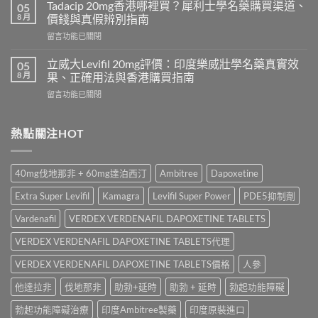
學
必
Tadacip 20mg香港哪裡買？犀利士學名藥購買渠道、
05
名
利
8 月
價錢與真假辨別指南
藥
勁
在
留言功能已關閉
邊
怎
〈Tadacip
隻
麼
20mg
好？
立威大Levifil 20mg評價：印度樂威壯學名藥真實效
05
選？
香
Cenforce-
8 月
果、正確用法與香港購買指南
2026
港
100、
年
在
留言功能已關閉
哪
Kamagra
效
〈立
裡
與
果、
威
買？
Kamagra
價
大
熱點關注HOT
犀
Oral
錢、
Levifil
利
Jelly
副
20mg
士
全
作
評
學
面
40mg伐地那非 + 60mg達泊西汀
Ambitree
Dapoxetine
用
價：
名
比
全
印
藥
較〉
Extra Super Levifil
Kamagra
Levifil Super Power
PDE5抑制劑
面
度
購
中
比
樂
買
Vardenafil
VERDEX VERDENAFIL DAPOXETINE TABLETS
較
威
渠
與
壯
VERDEX VERDENAFIL DAPOXETINE TABLETS代理
道、
香
學
價
港
名
VERDEX VERDENAFIL DAPOXETINE TABLETS價格
人參
錢
購
藥
與
買
他達拉非
伐地那非
助勃+延時
助勃 + 延時
勃起功能障礙
真
真
指
實
假
南〉
勃起功能障礙治療
印度Ambitree製藥
印度原裝進口
效
辨
中