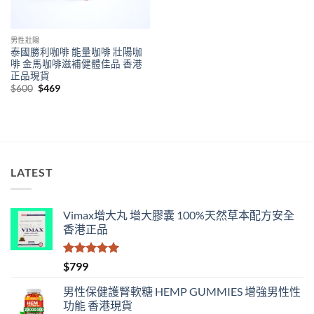
男性壯陽
泰國勝利咖啡 能量咖啡 壯陽咖
啡 金馬咖啡滋補健體佳品 香港
正品現貨
Original
Current
$
600
$
469
price
price
was:
is:
$600.
$469.
LATEST
Vimax增大丸 增大膠囊 100%天然草本配方安全
香港正品
評分
5.00
$
799
滿分 5
男性保健護腎軟糖 HEMP GUMMIES 增強男性性
功能 香港現貨