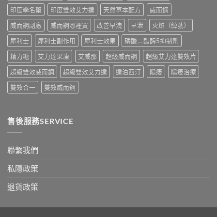
油
與
印度學名藥
印度雙效艾力達
天然草本配方
威而鋼
實
香
測
港
威而鋼副廠
威而鋼哪裡買
改善早洩
早泄
火焰（綽號）
比
購
較〉
買
犀利士
犀利士副作用
犀利士效果
磷酸二酯酶5抑制劑
中
指
南〉
精力糖
艾力達果凍
艾威那
超級威而鋼
超級艾力達雙效片
中
超級雙效威而鋼
超級雙效艾力達
達泊西汀
陽痿
陽痿治療
雙效合一
雙效威而鋼
售後服務SERVICE
聯繫我們
私隱政策
退貨政策