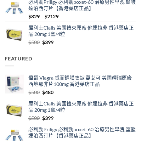
必利勁Priligy 必利勁poxet-60 治療男性早洩 鹽酸
was:
is:
達泊西汀片【香港藥店正品】
$500.
$480.
Price
$
829
–
$
2129
range:
犀利士Cialis 美國禮來原廠 他達拉非 香港藥店正
$829
品 20mg 1盒/4粒
through
Original
Current
$
500
$
399
$2129
price
price
was:
is:
FEATURED
$500.
$399.
偉哥 Viagra 威而鋼膜衣錠 萬艾可 美國輝瑞原廠
西地那非片100mg 香港藥店正品
Original
Current
$
500
$
480
price
price
犀利士Cialis 美國禮來原廠 他達拉非 香港藥店正
was:
is:
品 20mg 1盒/4粒
$500.
$480.
Original
Current
$
500
$
399
price
price
必利勁Priligy 必利勁poxet-60 治療男性早洩 鹽酸
was:
is:
達泊西汀片【香港藥店正品】
$500.
$399.