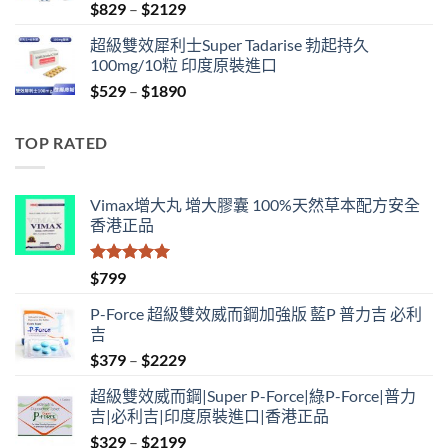
Price
$
829
–
$
2129
range:
超級雙效犀利士Super Tadarise 勃起持久
$829
100mg/10粒 印度原裝進口
through
Price
$
529
–
$
1890
$2129
range:
$529
TOP RATED
through
$1890
Vimax增大丸 增大膠囊 100%天然草本配方安全
香港正品
評分
5.00
$
799
滿分 5
P-Force 超級雙效威而鋼加強版 藍P 普力吉 必利
吉
Price
$
379
–
$
2229
range:
超級雙效威而鋼|Super P-Force|綠P-Force|普力
$379
吉|必利吉|印度原裝進口|香港正品
through
Price
$
329
–
$
2199
$2229