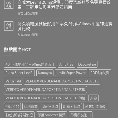
20mg
好？
立威大Levifil 20mg評價：印度樂威壯學名藥真實效
05
香
Cenforce-
8 月
果、正確用法與香港購買指南
港
100、
在
留言功能已關閉
哪
Kamagra
〈立
裡
與
威
買？
持久噴霧邊款最好用？享久3代與Climax印度神油實
04
Kamagra
大
犀
8 月
測比較
Oral
Levifil
利
Jelly
在
留言功能已關閉
20mg
士
全
〈持
評
學
面
久
價：
名
比
噴
熱點關注HOT
印
藥
較〉
霧
度
購
中
邊
樂
買
款
威
渠
40mg伐地那非 + 60mg達泊西汀
Ambitree
Dapoxetine
最
壯
道、
好
學
價
Extra Super Levifil
Kamagra
Levifil Super Power
PDE5抑制劑
用？
名
錢
享
藥
Vardenafil
VERDEX VERDENAFIL DAPOXETINE TABLETS
與
久
真
真
3
VERDEX VERDENAFIL DAPOXETINE TABLETS代理
實
假
代
效
辨
與
VERDEX VERDENAFIL DAPOXETINE TABLETS價格
人參
果、
別
Climax
正
指
他達拉非
伐地那非
助勃+延時
助勃 + 延時
勃起功能障礙
印
確
南〉
度
用
中
勃起功能障礙治療
印度Ambitree製藥
印度原裝進口
神
法