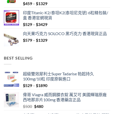
Price
$
459
–
$
1329
range:
印度Titanic-K2/泰坦K2(泰坦尼克號) 6粒精包裝/
$459
盒 香港官網現貨
through
Price
$
529
–
$
3429
$1329
range:
向天果巧克力 SOLOCO 黑巧克力 香港現貨正品
$529
Price
$
579
–
$
1329
through
range:
$3429
$579
through
BEST SELLING
$1329
超級雙效犀利士Super Tadarise 勃起持久
100mg/10粒 印度原裝進口
Price
$
529
–
$
1890
range:
偉哥 Viagra 威而鋼膜衣錠 萬艾可 美國輝瑞原廠
$529
西地那非片100mg 香港藥店正品
through
Original
Current
$
500
$
480
$1890
price
price