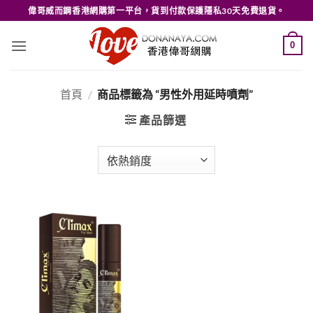
Skip
偉哥威而鋼香港網購第一平台，貨到付款保護隱私30天免費退貨。
to
content
0
首頁
/
商品標籤為 “男性外用延時噴劑”
產品篩選