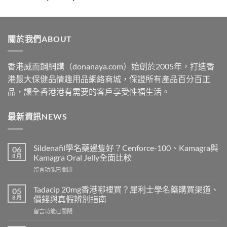
range:
$329
through
關於我們ABOUT
$2199
香港威而鋼網購（donanaya.com）始創於2005年，打造香
港最大保健品情趣用品網絡商城，保證所有產品百分百正
品，讓全香港港有需要的客戶享受性福生活。
最新資訊NEWS
Sildenafil學名藥邊隻好？Cenforce-100、Kamagra與
06
8 月
Kamagra Oral Jelly全面比較
在
留言功能已關閉
〈Sildenafil
學
Tadacip 20mg香港哪裡買？犀利士學名藥購買渠道、
05
名
8 月
價錢與真假辨別指南
藥
在
留言功能已關閉
邊
〈Tadacip
隻