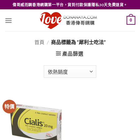
Skip
偉哥威而鋼香港網購第一平台，貨到付款保護隱私30天免費退貨。
to
content
0
首頁
/
商品標籤為 “犀利士吃法”
產品篩選
特價