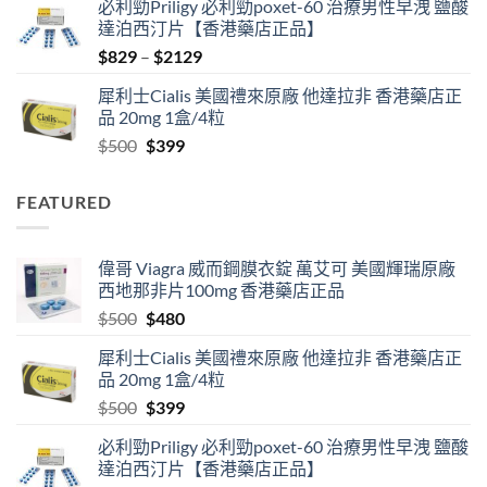
必利勁Priligy 必利勁poxet-60 治療男性早洩 鹽酸
was:
is:
達泊西汀片【香港藥店正品】
$500.
$480.
Price
$
829
–
$
2129
range:
犀利士Cialis 美國禮來原廠 他達拉非 香港藥店正
$829
品 20mg 1盒/4粒
through
Original
Current
$
500
$
399
$2129
price
price
was:
is:
FEATURED
$500.
$399.
偉哥 Viagra 威而鋼膜衣錠 萬艾可 美國輝瑞原廠
西地那非片100mg 香港藥店正品
Original
Current
$
500
$
480
price
price
犀利士Cialis 美國禮來原廠 他達拉非 香港藥店正
was:
is:
品 20mg 1盒/4粒
$500.
$480.
Original
Current
$
500
$
399
price
price
必利勁Priligy 必利勁poxet-60 治療男性早洩 鹽酸
was:
is:
達泊西汀片【香港藥店正品】
$500.
$399.