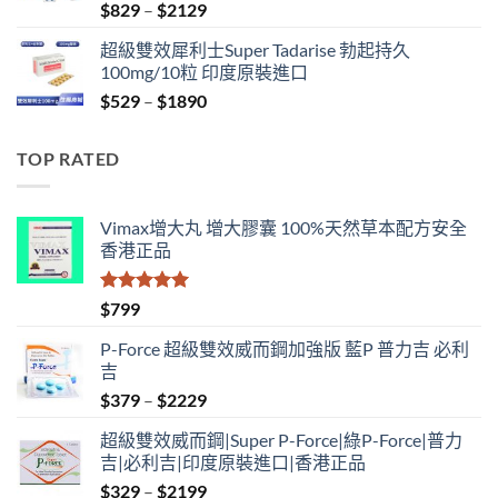
Price
$
829
–
$
2129
range:
超級雙效犀利士Super Tadarise 勃起持久
$829
100mg/10粒 印度原裝進口
through
Price
$
529
–
$
1890
$2129
range:
$529
TOP RATED
through
$1890
Vimax增大丸 增大膠囊 100%天然草本配方安全
香港正品
評分
5.00
$
799
滿分 5
P-Force 超級雙效威而鋼加強版 藍P 普力吉 必利
吉
Price
$
379
–
$
2229
range:
超級雙效威而鋼|Super P-Force|綠P-Force|普力
$379
吉|必利吉|印度原裝進口|香港正品
through
Price
$
329
–
$
2199
$2229