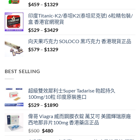
Price
$
459
–
$
1329
range:
印度Titanic-K2/泰坦K2(泰坦尼克號) 6粒精包裝/
$459
盒 香港官網現貨
through
Price
$
529
–
$
3429
$1329
range:
向天果巧克力 SOLOCO 黑巧克力 香港現貨正品
$529
Price
$
579
–
$
1329
through
range:
$3429
$579
through
BEST SELLING
$1329
超級雙效犀利士Super Tadarise 勃起持久
100mg/10粒 印度原裝進口
Price
$
529
–
$
1890
range:
偉哥 Viagra 威而鋼膜衣錠 萬艾可 美國輝瑞原廠
$529
西地那非片100mg 香港藥店正品
through
Original
Current
$
500
$
480
$1890
price
price