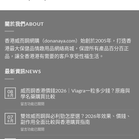
range:
$329
through
關於我們ABOUT
$2199
香港威而鋼網購（donanaya.com）始創於2005年，打造香
港最大保健品情趣用品網絡商城，保證所有產品百分百正
品，讓全香港港有需要的客戶享受性福生活。
最新資訊NEWS
威而鋼香港價錢2026｜Viagra一粒多少錢？原廠與
08
8 月
學名藥購買比較
在
留言功能已關閉
〈威
而
雙效威而鋼與必利勁怎麼選？2026年效果、價錢、
07
鋼
8 月
副作用全面比較與香港購買指南
香
在
留言功能已關閉
港
〈雙
價