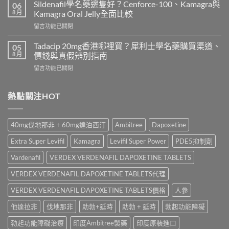
效
錢
Sildenafil學名藥邊隻好？Cenforce-100、Kamagra與
06
威
2026
8 月
Kamagra Oral Jelly全面比較
而
｜
在
留言功能已關閉
鋼
Viagra
〈Sildenafil
與
一
學
必
Tadacip 20mg香港哪裡買？犀利士學名藥購買渠道、
05
粒
名
利
8 月
價錢與真假辨別指南
多
藥
勁
少
在
留言功能已關閉
邊
怎
錢？
〈Tadacip
隻
麼
原
20mg
好？
選？
廠
香
熱點關注HOT
Cenforce-
2026
與
港
100、
年
學
哪
Kamagra
效
名
裡
與
果、
40mg伐地那非 + 60mg達泊西汀
Ambitree
Dapoxetine
藥
買？
Kamagra
價
購
犀
Oral
錢、
Extra Super Levifil
Kamagra
Levifil Super Power
PDE5抑制劑
買
利
Jelly
副
比
士
全
Vardenafil
VERDEX VERDENAFIL DAPOXETINE TABLETS
作
較〉
學
面
用
中
名
VERDEX VERDENAFIL DAPOXETINE TABLETS代理
比
全
藥
較〉
面
購
VERDEX VERDENAFIL DAPOXETINE TABLETS價格
人參
中
比
買
較
他達拉非
伐地那非
助勃+延時
助勃 + 延時
勃起功能障礙
渠
與
道、
香
勃起功能障礙治療
印度Ambitree製藥
印度原裝進口
價
港