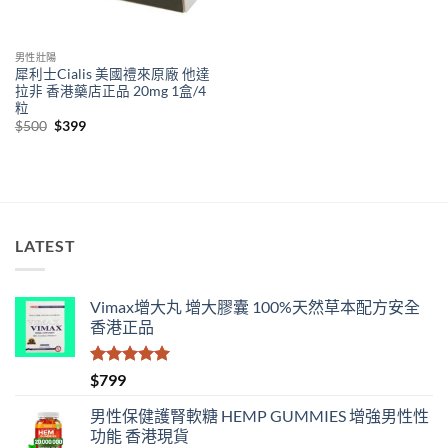
男性壯陽
犀利士Cialis 美國禮來原廠 他達
拉非 香港藥店正品 20mg 1盒/4
粒
Original
Current
$
500
$
399
price
price
was:
is:
$500.
$399.
LATEST
Vimax增大丸 增大膠囊 100%天然草本配方安全
香港正品
評分
5.00
$
799
滿分 5
男性保健護腎軟糖 HEMP GUMMIES 增強男性性
功能 香港現貨