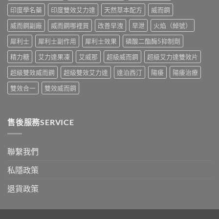
錢
購
印度學名藥
印度雙效艾力達
天然草本配方
威而鋼
與
買
真
指
威而鋼副廠
威而鋼哪裡買
改善早洩
早泄
火焰（綽號）
假
南〉
辨
中
犀利士
犀利士副作用
犀利士效果
磷酸二酯酶5抑制劑
別
指
精力糖
艾力達果凍
艾威那
超級威而鋼
超級艾力達雙效片
南〉
中
超級雙效威而鋼
超級雙效艾力達
達泊西汀
陽痿
陽痿治療
雙效合一
雙效威而鋼
售後服務SERVICE
聯繫我們
私隱政策
退貨政策