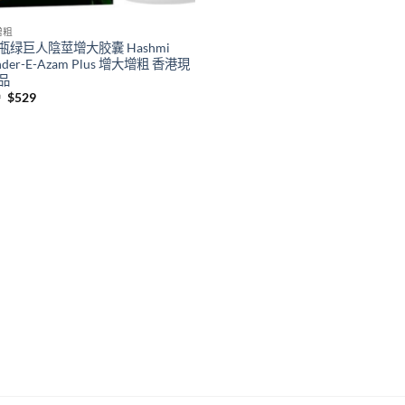
增粗
瓶绿巨人陰莖增大胶囊 Hashmi
ander-E-Azam Plus 增大增粗 香港現
品
Original
Current
9
$
529
price
price
was:
is:
$569.
$529.