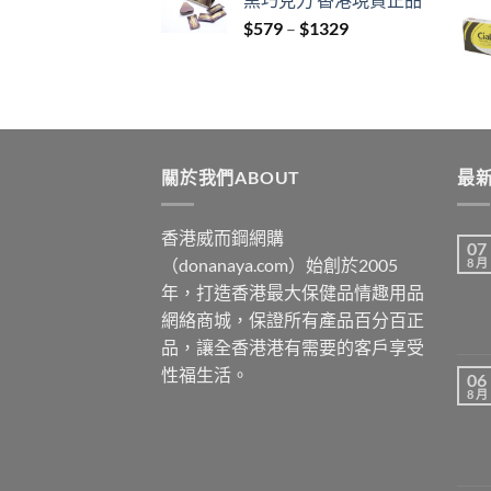
through
Price
$
579
–
$
1329
$3429
range:
$579
through
$1329
關於我們ABOUT
最新
香港威而鋼網購
07
（donanaya.com）始創於2005
8 月
年，打造香港最大保健品情趣用品
網絡商城，保證所有產品百分百正
品，讓全香港港有需要的客戶享受
性福生活。
06
8 月