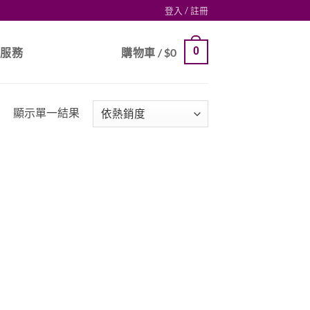
登入 / 註冊
0
戶服務
購物車 /
$
0
顯示單一結果