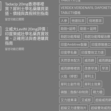
勁
學
Tadacip 20mg香港哪裡
怎
名
VERDEX VERDENAFIL DAPOXET
買？犀利士學名藥購買渠
麼
藥
TABLETS價格
道、價錢與真假辨別指南
選？
邊
2026
在
隻
留言功能已關閉
人參
他達拉非
伐地那非
年
〈Tadacip
好？
效
20mg
Cenforce-
立威大Levifil 20mg評價：
助勃+延時
助勃 + 延時
果、
香
100、
印度樂威壯學名藥真實效
價
港
Kamagra
勃起功能障礙
勃起功能障礙治療
果、正確用法與香港購買
錢、
哪
與
指南
印度Ambitree製藥
印度原裝進口
副
裡
Kamagra
作
買？
Oral
在
留言功能已關閉
印度學名藥
印度雙效艾力達
用
犀
Jelly
〈立
全
利
全
威
天然草本配方
威而鋼
威而鋼
面
士
面
大
比
學
比
Levifil
威而鋼哪裡買
改善早洩
早泄
較
名
較〉
20mg
與
藥
中
評
火焰（綽號）
犀利士
香
購
價：
港
買
印
犀利士副作用
犀利士效果
購
渠
度
買
道、
樂
磷酸二酯酶5抑制劑
精力糖
指
價
威
南〉
錢
壯
艾力達果凍
艾威那
超級威而
中
與
學
真
超級艾力達雙效片
超級雙效威而
名