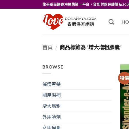
Skip
偉哥威而鋼香港網購第一平台，貨到付款保護隱私30
to
content
HO
首頁
/
商品標籤為 “增大增粗膠囊”
BROWSE
特
催情春藥
國產溫補
增大增粗
外用噴劑
女用偉哥