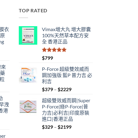
TOP RATED
鋼膜衣
Vimax增大丸 增大膠囊
瑞原
100%天然草本配方安
mg
全 香港正品
評分
5.00
$
799
滿分 5
禮來
P-Force 超級雙效威而
港藥
鋼加強版 藍P 普力吉 必
4粒
利吉
Price
$
379
–
$
2229
range:
勁
超級雙效威而鋼|Super
$379
性早洩
P-Force|綠P-Force|普
through
香港
力吉|必利吉|印度原裝
$2229
進口|香港正品
Price
$
329
–
$
2199
:
range:
er