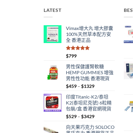
LATEST
BES
Vimax增大丸 增大膠囊
100%天然草本配方安
全 香港正品
評分
5.00
$
799
滿分 5
男性保健護腎軟糖
HEMP GUMMIES 增強
男性性功能 香港現貨
Price
$
459
–
$
1329
range:
印度Titanic-K2/泰坦
$459
K2(泰坦尼克號) 6粒精
through
包裝/盒 香港官網現貨
$1329
Price
$
529
–
$
3429
range:
向天果巧克力 SOLOCO
$529
黑巧克力 香港現貨正品