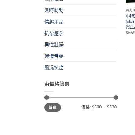
延時助勃
增大
小绿
Sik
情趣用品
貨正
$
56
抗孕避孕
男性壯陽
迷情春藥
風濕抗癌
由價格篩選
最
最
價格:
$520
—
$530
篩選
低
高
價
價
格
格