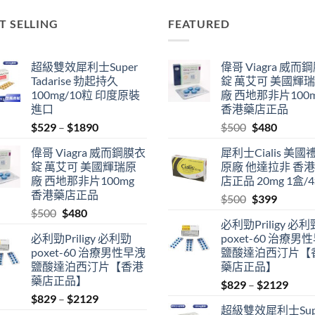
T SELLING
FEATURED
超級雙效犀利士Super
偉哥 Viagra 威而
Tadarise 勃起持久
錠 萬艾可 美國輝
100mg/10粒 印度原裝
廠 西地那非片100
進口
香港藥店正品
Price
Original
Current
$
529
–
$
1890
$
500
$
480
range:
price
price
偉哥 Viagra 威而鋼膜衣
犀利士Cialis 美國
$529
was:
is:
錠 萬艾可 美國輝瑞原
原廠 他達拉非 香
through
$500.
$480.
廠 西地那非片100mg
店正品 20mg 1盒/
$1890
香港藥店正品
Original
Current
$
500
$
399
Original
Current
$
500
$
480
price
price
必利勁Priligy 必利
price
price
was:
is:
必利勁Priligy 必利勁
poxet-60 治療男
was:
is:
$500.
$399.
poxet-60 治療男性早洩
鹽酸達泊西汀片【
$500.
$480.
鹽酸達泊西汀片【香港
藥店正品】
藥店正品】
Price
$
829
–
$
2129
Price
$
829
–
$
2129
range
超級雙效犀利士Sup
range:
$829