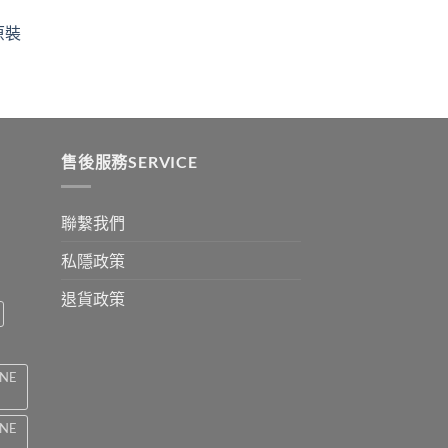
$329
ugh
through
原裝
9
$2199
:
ugh
0
售後服務SERVICE
聯繫我們
私隱政策
退貨政策
INE
INE