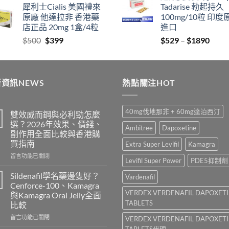
犀利士Cialis 美國禮來
Tadarise 勃起持久
$829
thro
原廠 他達拉非 香港藥
100mg/10粒 印度
through
$212
店正品 20mg 1盒/4粒
進口
$2129
Original
Current
Price
$
500
$
399
$
529
–
$
1890
price
price
range
was:
is:
$529
$500.
$399.
thro
資訊NEWS
熱點關注HOT
$189
40mg伐地那非 + 60mg達泊西汀
雙效威而鋼與必利勁怎麼
選？2026年效果、價錢、
Ambitree
Dapoxetine
副作用全面比較與香港購
買指南
Extra Super Levifil
Kamagra
在
留言功能已關閉
Levifil Super Power
PDE5抑制劑
〈雙
效
Sildenafil學名藥邊隻好？
Vardenafil
威
Cenforce-100、Kamagra
而
VERDEX VERDENAFIL DAPOXET
與Kamagra Oral Jelly全面
鋼
TABLETS
比較
與
必
在
留言功能已關閉
VERDEX VERDENAFIL DAPOXET
利
〈Sildenafil
TABLETS代理