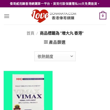
Skip
偉哥威而鋼香港網購第一平台，貨到付款保護隱私30天免費退貨。
to
content
0
首頁
/
商品標籤為 “增大丸 香港”
產品篩選