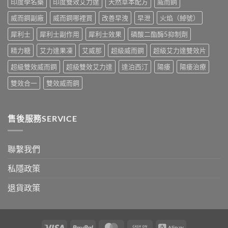
印度學名藥
印度雙效艾力達
天然草本配方
威而鋼
正
指
確
南〉
威而鋼副廠
威而鋼哪裡買
改善早洩
早泄
火焰（綽號）
用
中
法
犀利士
犀利士副作用
犀利士效果
磷酸二酯酶5抑制劑
與
香
精力糖
艾力達果凍
艾威那
超級威而鋼
超級艾力達雙效片
港
購
超級雙效威而鋼
超級雙效艾力達
達泊西汀
陽痿
陽痿治療
買
指
雙效合一
雙效威而鋼
南〉
中
售後服務SERVICE
聯繫我們
私隱政策
退貨政策
Visa
PayPal
MasterCard
Cash
Alipay