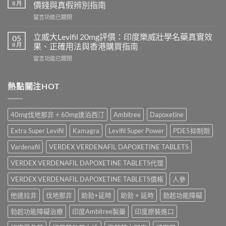
名
利
8 月
價錢與真假辨別指南
藥
勁
在
留言功能已關閉
邊
怎
〈Tadacip
隻
麼
20mg
好？
立威大Levifil 20mg評價：印度樂威壯學名藥真實效
05
選？
香
Cenforce-
8 月
果、正確用法與香港購買指南
2026
港
100、
年
在
留言功能已關閉
哪
Kamagra
效
〈立
裡
與
果、
威
買？
Kamagra
價
大
熱點關注HOT
犀
Oral
錢、
Levifil
利
Jelly
副
20mg
士
全
作
評
學
面
40mg伐地那非 + 60mg達泊西汀
Ambitree
Dapoxetine
用
價：
名
比
全
印
藥
較〉
Extra Super Levifil
Kamagra
Levifil Super Power
PDE5抑制劑
面
度
購
中
比
樂
買
Vardenafil
VERDEX VERDENAFIL DAPOXETINE TABLETS
較
威
渠
與
壯
VERDEX VERDENAFIL DAPOXETINE TABLETS代理
道、
香
學
價
港
名
VERDEX VERDENAFIL DAPOXETINE TABLETS價格
人參
錢
購
藥
與
買
他達拉非
伐地那非
助勃+延時
助勃 + 延時
勃起功能障礙
真
真
指
實
假
南〉
勃起功能障礙治療
印度Ambitree製藥
印度原裝進口
效
辨
中
果、
別