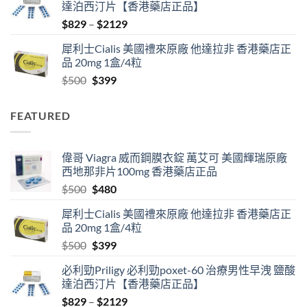
達泊西汀片【香港藥店正品】
$500.
$480.
Price
$
829
–
$
2129
range:
犀利士Cialis 美國禮來原廠 他達拉非 香港藥店正
$829
品 20mg 1盒/4粒
through
Original
Current
$
500
$
399
$2129
price
price
was:
is:
FEATURED
$500.
$399.
偉哥 Viagra 威而鋼膜衣錠 萬艾可 美國輝瑞原廠
西地那非片100mg 香港藥店正品
Original
Current
$
500
$
480
price
price
犀利士Cialis 美國禮來原廠 他達拉非 香港藥店正
was:
is:
品 20mg 1盒/4粒
$500.
$480.
Original
Current
$
500
$
399
price
price
必利勁Priligy 必利勁poxet-60 治療男性早洩 鹽酸
was:
is:
達泊西汀片【香港藥店正品】
$500.
$399.
Price
$
829
–
$
2129