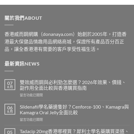
$329
through
關於我們ABOUT
$2199
香港威而鋼網購（donanaya.com）始創於2005年，打造香
港最大保健品情趣用品網絡商城，保證所有產品百分百正
品，讓全香港港有需要的客戶享受性福生活。
最新資訊NEWS
雙效威而鋼與必利勁怎麼選？2026年效果、價錢、
07
8 月
副作用全面比較與香港購買指南
在
留言功能已關閉
〈雙
效
Sildenafil學名藥邊隻好？Cenforce-100、Kamagra與
06
威
8 月
Kamagra Oral Jelly全面比較
而
在
留言功能已關閉
鋼
〈Sildenafil
與
學
必
Tadacip 20mg香港哪裡買？犀利士學名藥購買渠道、
05