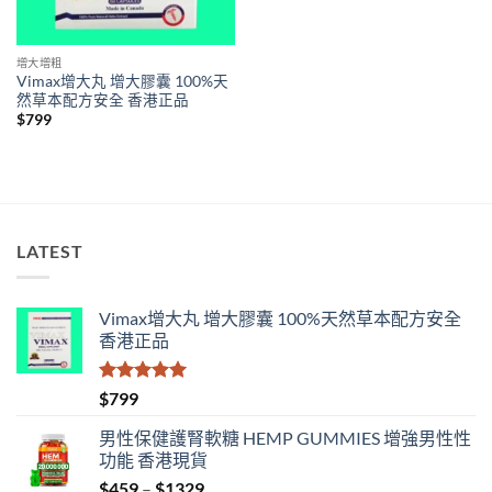
增大增粗
Vimax增大丸 增大膠囊 100%天
然草本配方安全 香港正品
$
799
LATEST
Vimax增大丸 增大膠囊 100%天然草本配方安全
香港正品
評分
5.00
$
799
滿分 5
男性保健護腎軟糖 HEMP GUMMIES 增強男性性
功能 香港現貨
Price
$
459
–
$
1329