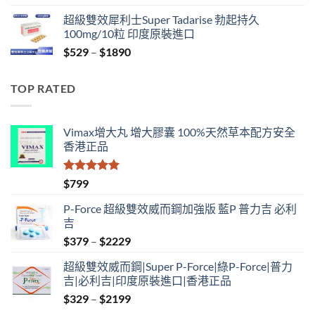
range:
超級雙效犀利士Super Tadarise 勃起持久
$829
100mg/10粒 印度原裝進口
through
Price
$
529
–
$
1890
$2129
range:
$529
TOP RATED
through
$1890
Vimax增大丸 增大膠囊 100%天然草本配方安全
香港正品
評分
5.00
$
799
滿分 5
P-Force 超級雙效威而鋼加強版 藍P 普力吉 必利
吉
Price
$
379
–
$
2229
range:
超級雙效威而鋼|Super P-Force|綠P-Force|普力
$379
吉|必利吉|印度原裝進口|香港正品
through
Price
$
329
–
$
2199
$2229
range: