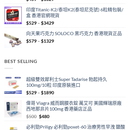
range:
印度Titanic-K2/泰坦K2(泰坦尼克號) 6粒精包裝/
$459
盒 香港官網現貨
through
Price
$
529
–
$
3429
$1329
range:
向天果巧克力 SOLOCO 黑巧克力 香港現貨正品
$529
Price
$
579
–
$
1329
through
range:
$3429
$579
through
BEST SELLING
$1329
超級雙效犀利士Super Tadarise 勃起持久
100mg/10粒 印度原裝進口
Price
$
529
–
$
1890
range:
偉哥 Viagra 威而鋼膜衣錠 萬艾可 美國輝瑞原廠
$529
西地那非片100mg 香港藥店正品
through
Original
Current
$
500
$
480
$1890
price
price
必利勁Priligy 必利勁poxet-60 治療男性早洩 鹽酸
was:
is: