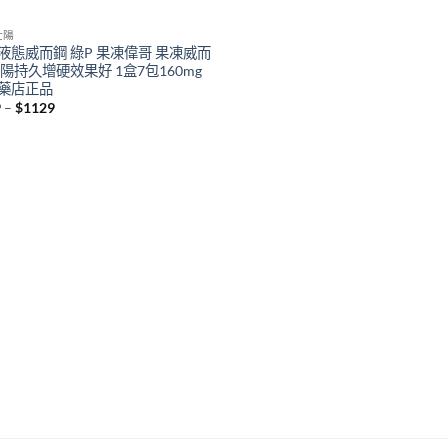
壯陽
液態威而鋼 綠P 果凍偉哥 果凍威而
壯陽持久增硬效果好 1盒7包160mg
藥店正品
Price
9
–
$
1129
range:
$459
through
$1129