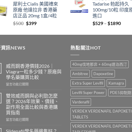
犀利士Cialis 美國禮來
Tadarise 勃起持久
$829
thro
原廠 他達拉非 香港藥
100mg/10粒 印度
through
$212
店正品 20mg 1盒/4粒
進口
$2129
Original
Current
Price
$
500
$
399
$
529
–
$
1890
price
price
range
was:
is:
$529
$500.
$399.
thro
資訊NEWS
熱點關注HOT
$189
40mg伐地那非 + 60mg達泊西汀
威而鋼香港價錢2026｜
Viagra一粒多少錢？原廠與
Ambitree
Dapoxetine
學名藥購買比較
Extra Super Levifil
Kamagra
在
留言功能已關閉
〈威
Levifil Super Power
PDE5抑制劑
而
雙效威而鋼與必利勁怎麼
鋼
選？2026年效果、價錢、
Vardenafil
香
副作用全面比較與香港購
港
VERDEX VERDENAFIL DAPOXET
買指南
價
TABLETS
錢
在
留言功能已關閉
2026
〈雙
VERDEX VERDENAFIL DAPOXET
｜
效
Sildenafil學名藥邊隻好？
TABLETS代理