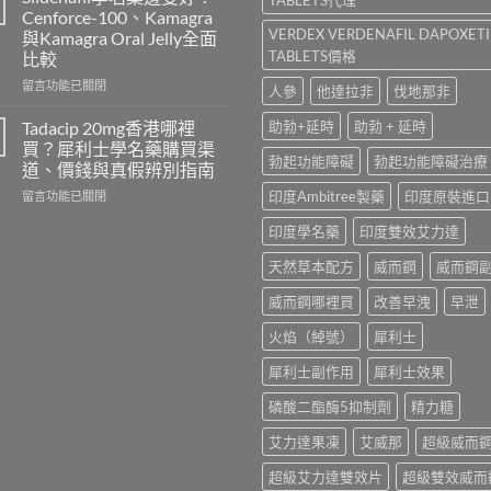
Viagra
威
Cenforce-100、Kamagra
一
而
VERDEX VERDENAFIL DAPOXET
與Kamagra Oral Jelly全面
粒
鋼
TABLETS價格
比較
多
與
少
必
在
留言功能已關閉
人參
他達拉非
伐地那非
錢？
利
〈Sildenafil
原
勁
學
Tadacip 20mg香港哪裡
助勃+延時
助勃 + 延時
廠
怎
名
買？犀利士學名藥購買渠
與
麼
藥
勃起功能障礙
勃起功能障礙治療
道、價錢與真假辨別指南
學
選？
邊
名
2026
在
印度Ambitree製藥
印度原裝進口
隻
留言功能已關閉
藥
年
〈Tadacip
好？
印度學名藥
印度雙效艾力達
購
效
20mg
Cenforce-
買
果、
香
100、
天然草本配方
威而鋼
威而鋼
比
價
港
Kamagra
較〉
錢、
哪
與
威而鋼哪裡買
改善早洩
早泄
中
副
裡
Kamagra
作
買？
Oral
火焰（綽號）
犀利士
用
犀
Jelly
全
利
全
犀利士副作用
犀利士效果
面
士
面
比
學
比
磷酸二酯酶5抑制劑
精力糖
較
名
較〉
與
藥
中
艾力達果凍
艾威那
超級威而
香
購
港
買
超級艾力達雙效片
超級雙效威而