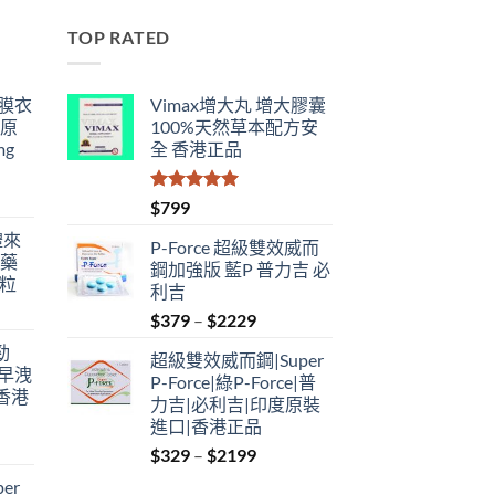
TOP RATED
鋼膜衣
Vimax增大丸 增大膠囊
瑞原
100%天然草本配方安
mg
全 香港正品
評分
5.00
$
799
滿分 5
禮來
P-Force 超級雙效威而
港藥
鋼加強版 藍P 普力吉 必
4粒
利吉
Price
$
379
–
$
2229
range:
勁
超級雙效威而鋼|Super
$379
性早洩
P-Force|綠P-Force|普
through
香港
力吉|必利吉|印度原裝
$2229
進口|香港正品
Price
$
329
–
$
2199
:
range:
er