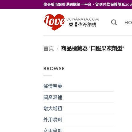
Skip
偉哥威而鋼香港網購第一平台，貨到付款保護隱私30
to
content
HO
首頁
/
商品標籤為 “口服果凍劑型”
BROWSE
催情春藥
國產溫補
增大增粗
外用噴劑
女用偉哥