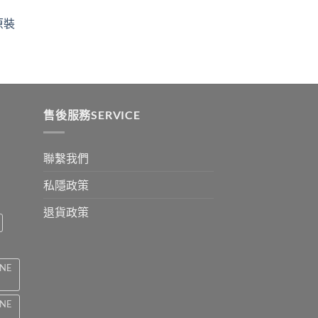
$329
ugh
through
原裝
9
$2199
:
ugh
0
售後服務SERVICE
聯繫我們
私隱政策
退貨政策
INE
INE