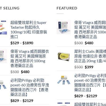
T SELLING
FEATURED
超級雙效犀利士Super
偉哥 Viagra 威而
Tadarise 勃起持久
錠 萬艾可 美國輝
100mg/10粒 印度原裝
廠 西地那非片100
進口
香港藥店正品
Price
Original
Current
$
529
–
$
1890
$
500
$
480
range:
price
price
偉哥 Viagra 威而鋼膜衣
犀利士Cialis 美國
$529
was:
is:
錠 萬艾可 美國輝瑞原
原廠 他達拉非 香
through
$500.
$480.
廠 西地那非片100mg
店正品 20mg 1盒/
$1890
香港藥店正品
Original
Current
$
500
$
399
Original
Current
$
500
$
480
price
price
必利勁Priligy 必利
price
price
was:
is:
必利勁Priligy 必利勁
poxet-60 治療男
was:
is:
$500.
$399.
poxet-60 治療男性早洩
鹽酸達泊西汀片【
$500.
$480.
鹽酸達泊西汀片【香港
藥店正品】
藥店正品】
Price
$
829
–
$
2129
Price
$
829
–
$
2129
range
超級雙效犀利士Sup
range:
$829