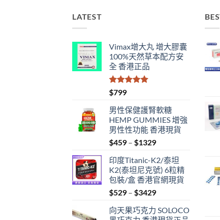
LATEST
BES
Vimax增大丸 增大膠囊
100%天然草本配方安
全 香港正品
評分
5.00
$
799
滿分 5
男性保健護腎軟糖
HEMP GUMMIES 增強
男性性功能 香港現貨
Price
$
459
–
$
1329
range:
印度Titanic-K2/泰坦
$459
K2(泰坦尼克號) 6粒精
through
包裝/盒 香港官網現貨
$1329
Price
$
529
–
$
3429
range:
向天果巧克力 SOLOCO
$529
黑巧克力 香港現貨正品