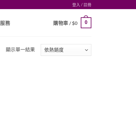
登入 / 註冊
0
戶服務
購物車 /
$
0
顯示單一結果