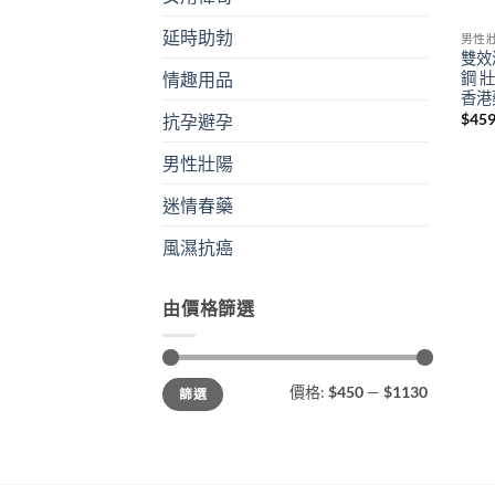
延時助勃
男性
雙效
鋼 
情趣用品
香港
$
45
抗孕避孕
男性壯陽
迷情春藥
風濕抗癌
由價格篩選
最
最
價格:
$450
—
$1130
篩選
低
高
價
價
格
格