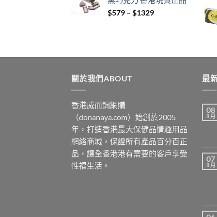
through
Price
$
579
–
$
1329
$3429
range:
$579
through
$1329
關於我們ABOUT
最新
香港威而鋼網購
08
（donanaya.com）始創於2005
8 月
年，打造香港最大保健品情趣用品
網絡商城，保證所有產品百分百正
品，讓全香港港有需要的客戶享受
07
性福生活。
8 月
06