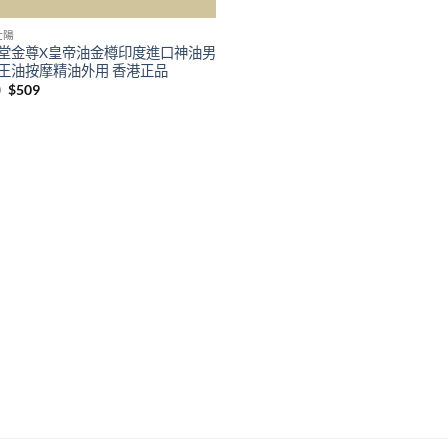
壯陽
堂金尊X皇帝油金樽印度進口神油男
王油按摩精油外用 香港正品
Original
Current
0
$
509
price
price
was:
is:
$800.
$509.