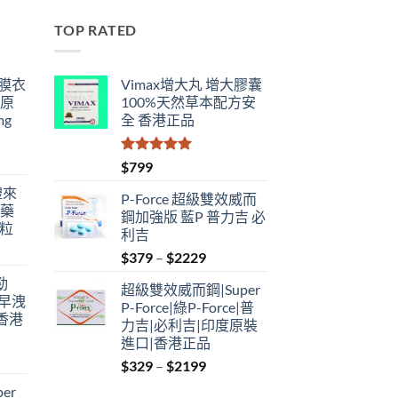
TOP RATED
鋼膜衣
Vimax增大丸 增大膠囊
瑞原
100%天然草本配方安
mg
全 香港正品
評分
5.00
$
799
滿分 5
禮來
P-Force 超級雙效威而
港藥
鋼加強版 藍P 普力吉 必
4粒
利吉
Price
$
379
–
$
2229
range:
勁
超級雙效威而鋼|Super
$379
性早洩
P-Force|綠P-Force|普
through
香港
力吉|必利吉|印度原裝
$2229
進口|香港正品
Price
$
329
–
$
2199
:
range:
er