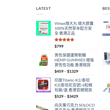
LATEST
BES
Vimax增大丸 增大膠囊
100%天然草本配方安
全 香港正品
評分
5.00
$
799
滿分 5
男性保健護腎軟糖
HEMP GUMMIES 增強
男性性功能 香港現貨
Price
$
459
–
$
1329
range:
印度Titanic-K2/泰坦
$459
K2(泰坦尼克號) 6粒精
through
包裝/盒 香港官網現貨
$1329
Price
$
529
–
$
3429
range:
向天果巧克力 SOLOCO
$529
黑巧克力 香港現貨正品