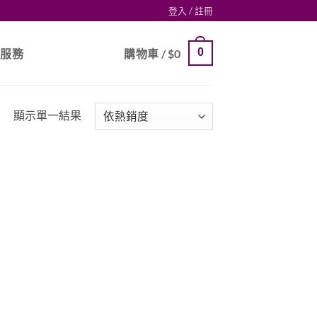
登入 / 註冊
0
戶服務
購物車 /
$
0
顯示單一結果