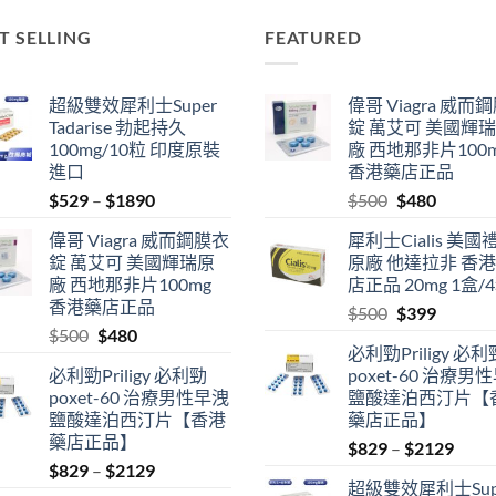
T SELLING
FEATURED
超級雙效犀利士Super
偉哥 Viagra 威而
Tadarise 勃起持久
錠 萬艾可 美國輝
100mg/10粒 印度原裝
廠 西地那非片100
進口
香港藥店正品
Price
Original
Current
$
529
–
$
1890
$
500
$
480
range:
price
price
偉哥 Viagra 威而鋼膜衣
犀利士Cialis 美國
$529
was:
is:
錠 萬艾可 美國輝瑞原
原廠 他達拉非 香
through
$500.
$480.
廠 西地那非片100mg
店正品 20mg 1盒/
$1890
香港藥店正品
Original
Current
$
500
$
399
Original
Current
$
500
$
480
price
price
必利勁Priligy 必利
price
price
was:
is:
必利勁Priligy 必利勁
poxet-60 治療男
was:
is:
$500.
$399.
poxet-60 治療男性早洩
鹽酸達泊西汀片【
$500.
$480.
鹽酸達泊西汀片【香港
藥店正品】
藥店正品】
Price
$
829
–
$
2129
Price
$
829
–
$
2129
range
超級雙效犀利士Sup
range:
$829