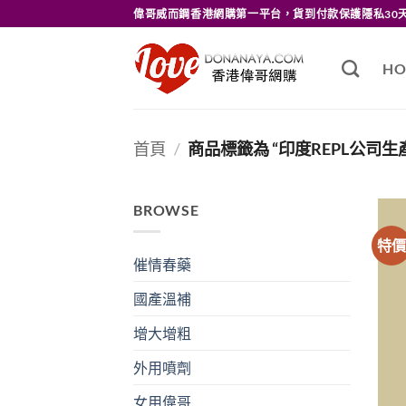
Skip
偉哥威而鋼香港網購第一平台，貨到付款保護隱私30
to
content
HO
首頁
/
商品標籤為 “印度REPL公司生
BROWSE
特
催情春藥
國產溫補
增大增粗
外用噴劑
女用偉哥