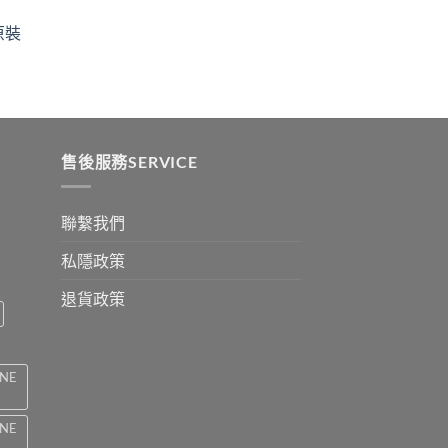
$329
ugh
through
原裝
9
$2199
:
ugh
0
售後服務SERVICE
聯繫我們
私隱政策
退貨政策
INE
INE