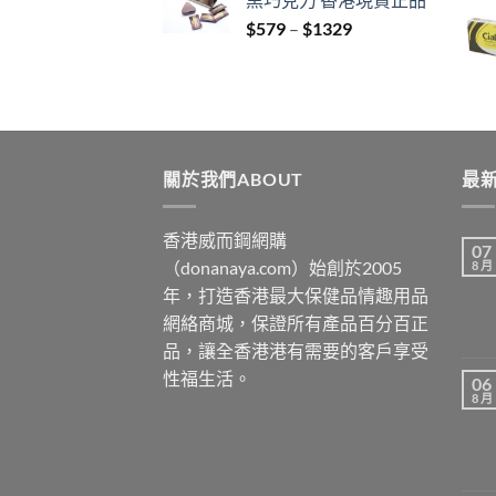
through
Price
$
579
–
$
1329
$3429
range:
$579
through
$1329
關於我們ABOUT
最新
香港威而鋼網購
07
（donanaya.com）始創於2005
8 月
年，打造香港最大保健品情趣用品
網絡商城，保證所有產品百分百正
品，讓全香港港有需要的客戶享受
性福生活。
06
8 月