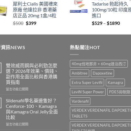
犀利士Cialis 美國禮來
Tadarise 勃起持久
$829
thro
原廠 他達拉非 香港藥
100mg/10粒 印度
through
$212
店正品 20mg 1盒/4粒
進口
$2129
Original
Current
Price
$
500
$
399
$
529
–
$
1890
price
price
range
was:
is:
$529
$500.
$399.
thro
資訊NEWS
熱點關注HOT
$189
40mg伐地那非 + 60mg達泊西汀
雙效威而鋼與必利勁怎麼
選？2026年效果、價錢、
Ambitree
Dapoxetine
副作用全面比較與香港購
買指南
Extra Super Levifil
Kamagra
在
留言功能已關閉
Levifil Super Power
PDE5抑制劑
〈雙
效
Sildenafil學名藥邊隻好？
Vardenafil
威
Cenforce-100、Kamagra
而
VERDEX VERDENAFIL DAPOXET
與Kamagra Oral Jelly全面
鋼
TABLETS
比較
與
必
在
留言功能已關閉
VERDEX VERDENAFIL DAPOXET
利
〈Sildenafil
TABLETS代理