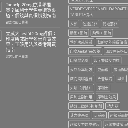
勁
學
Tadacip 20mg香港哪裡
怎
名
VERDEX VERDENAFIL DAPOXET
買？犀利士學名藥購買渠
麼
藥
TABLETS價格
道、價錢與真假辨別指南
選？
邊
2026
在
隻
留言功能已關閉
人參
他達拉非
伐地那非
年
〈Tadacip
好？
效
20mg
Cenforce-
立威大Levifil 20mg評價：
助勃+延時
助勃 + 延時
果、
香
100、
印度樂威壯學名藥真實效
價
港
Kamagra
勃起功能障礙
勃起功能障礙治療
果、正確用法與香港購買
錢、
哪
與
指南
印度Ambitree製藥
印度原裝進口
副
裡
Kamagra
作
買？
Oral
在
留言功能已關閉
印度學名藥
印度雙效艾力達
用
犀
Jelly
〈立
全
利
全
威
天然草本配方
威而鋼
威而鋼
面
士
面
大
比
學
比
Levifil
威而鋼哪裡買
改善早洩
早泄
較
名
較〉
20mg
與
藥
中
評
火焰（綽號）
犀利士
香
購
價：
港
買
印
犀利士副作用
犀利士效果
購
渠
度
買
道、
樂
磷酸二酯酶5抑制劑
精力糖
指
價
威
南〉
錢
壯
艾力達果凍
艾威那
超級威而
中
與
學
真
超級艾力達雙效片
超級雙效威而
名