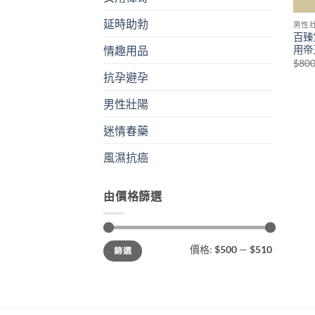
延時助勃
男性
百臻
用帝
情趣用品
$
80
抗孕避孕
男性壯陽
迷情春藥
風濕抗癌
由價格篩選
最
最
價格:
$500
—
$510
篩選
低
高
價
價
格
格