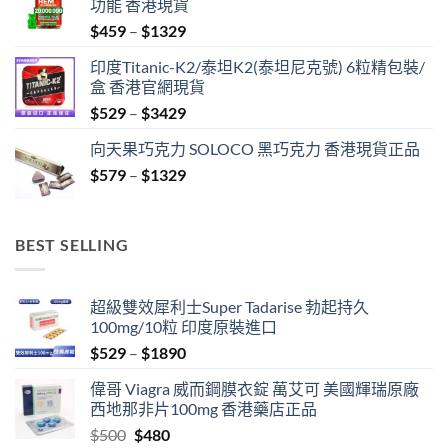
功能 香港現貨
Price
$
459
–
$
1329
range:
印度Titanic-K2/泰坦K2(泰坦尼克號) 6粒精包裝/
$459
盒 香港官網現貨
through
Price
$
529
–
$
3429
$1329
range:
向天果巧克力 SOLOCO 黑巧克力 香港現貨正品
$529
Price
$
579
–
$
1329
through
range:
$3429
$579
through
BEST SELLING
$1329
超級雙效犀利士Super Tadarise 勃起持久
100mg/10粒 印度原裝進口
Price
$
529
–
$
1890
range:
偉哥 Viagra 威而鋼膜衣錠 萬艾可 美國輝瑞原廠
$529
西地那非片100mg 香港藥店正品
through
Original
Current
$
500
$
480
$1890