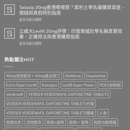
〈Sildenafil
與
學
必
Tadacip 20mg香港哪裡買？犀利士學名藥購買渠道、
05
名
利
8 月
價錢與真假辨別指南
藥
勁
在
留言功能已關閉
邊
怎
〈Tadacip
隻
麼
20mg
好？
立威大Levifil 20mg評價：印度樂威壯學名藥真實效
05
選？
香
Cenforce-
8 月
果、正確用法與香港購買指南
2026
港
100、
年
在
留言功能已關閉
哪
Kamagra
效
〈立
裡
與
果、
威
買？
Kamagra
價
大
熱點關注HOT
犀
Oral
錢、
Levifil
利
Jelly
副
20mg
士
全
作
評
學
面
40mg伐地那非 + 60mg達泊西汀
Ambitree
Dapoxetine
用
價：
名
比
全
印
藥
較〉
Extra Super Levifil
Kamagra
Levifil Super Power
PDE5抑制劑
面
度
購
中
比
樂
買
Vardenafil
VERDEX VERDENAFIL DAPOXETINE TABLETS
較
威
渠
與
壯
VERDEX VERDENAFIL DAPOXETINE TABLETS代理
道、
香
學
價
港
名
VERDEX VERDENAFIL DAPOXETINE TABLETS價格
人參
錢
購
藥
與
買
他達拉非
伐地那非
助勃+延時
助勃 + 延時
勃起功能障礙
真
真
指
實
假
南〉