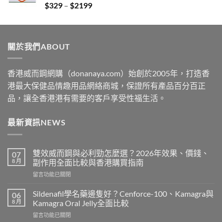
Price
$
329
–
$
2199
$2229
range:
$329
through
關於我們ABOUT
$2199
香港威而鋼網購（donanaya.com）始創於2005年，打造香
港最大保健品情趣用品網絡商城，保證所有產品百分百正
品，讓全香港港有需要的客戶享受性福生活。
最新資訊NEWS
雙效威而鋼與必利勁怎麼選？2026年效果、價錢、
07
8 月
副作用全面比較與香港購買指南
在
留言功能已關閉
〈雙
效
Sildenafil學名藥邊隻好？Cenforce-100、Kamagra與
06
威
8 月
Kamagra Oral Jelly全面比較
而
在
留言功能已關閉
鋼