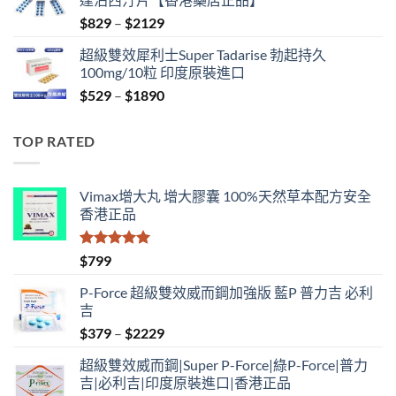
$500.
$399.
Price
$
829
–
$
2129
range:
超級雙效犀利士Super Tadarise 勃起持久
$829
100mg/10粒 印度原裝進口
through
Price
$
529
–
$
1890
$2129
range:
$529
TOP RATED
through
$1890
Vimax增大丸 增大膠囊 100%天然草本配方安全
香港正品
評分
5.00
$
799
滿分 5
P-Force 超級雙效威而鋼加強版 藍P 普力吉 必利
吉
Price
$
379
–
$
2229
range:
超級雙效威而鋼|Super P-Force|綠P-Force|普力
$379
吉|必利吉|印度原裝進口|香港正品
through