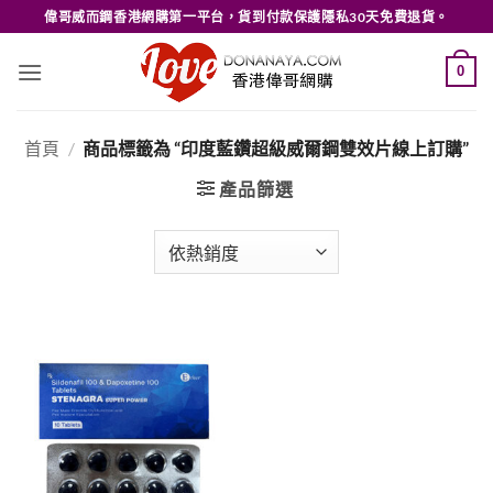
Skip
偉哥威而鋼香港網購第一平台，貨到付款保護隱私30天免費退貨。
to
content
0
首頁
/
商品標籤為 “印度藍鑽超級威爾鋼雙效片線上訂購”
產品篩選