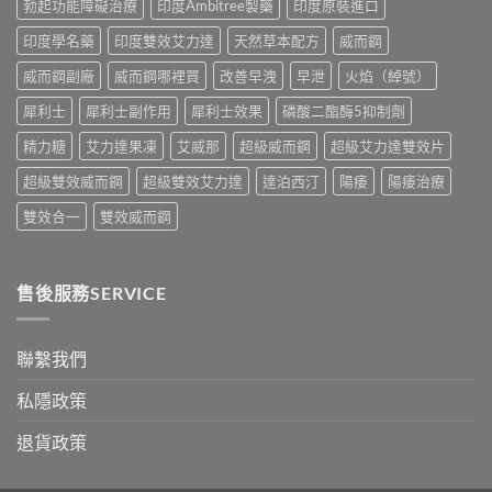
勃起功能障礙治療
印度Ambitree製藥
印度原裝進口
效
辨
中
果、
別
印度學名藥
印度雙效艾力達
天然草本配方
威而鋼
正
指
確
南〉
威而鋼副廠
威而鋼哪裡買
改善早洩
早泄
火焰（綽號）
用
中
法
犀利士
犀利士副作用
犀利士效果
磷酸二酯酶5抑制劑
與
香
精力糖
艾力達果凍
艾威那
超級威而鋼
超級艾力達雙效片
港
購
超級雙效威而鋼
超級雙效艾力達
達泊西汀
陽痿
陽痿治療
買
指
雙效合一
雙效威而鋼
南〉
中
售後服務SERVICE
聯繫我們
私隱政策
退貨政策