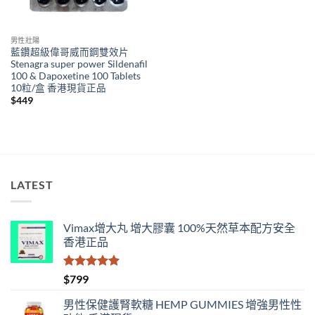
男性壯陽
藍鑽超級偉哥威而鋼雙效片
Stenagra super power Sildenafil
100 & Dapoxetine 100 Tablets
10粒/盒 香港現貨正品
$
449
LATEST
Vimax增大丸 增大膠囊 100%天然草本配方安全
香港正品
評分
5.00
$
799
滿分 5
男性保健護腎軟糖 HEMP GUMMIES 增強男性性