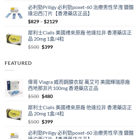
price
price
必利勁Priligy 必利勁poxet-60 治療男性早洩 鹽酸
was:
is:
達泊西汀片【香港藥店正品】
$500.
$480.
Price
$
829
–
$
2129
range:
犀利士Cialis 美國禮來原廠 他達拉非 香港藥店正
$829
品 20mg 1盒/4粒
through
Original
Current
$
500
$
399
$2129
price
price
was:
is:
FEATURED
$500.
$399.
偉哥 Viagra 威而鋼膜衣錠 萬艾可 美國輝瑞原廠
西地那非片100mg 香港藥店正品
Original
Current
$
500
$
480
price
price
犀利士Cialis 美國禮來原廠 他達拉非 香港藥店正
was:
is:
品 20mg 1盒/4粒
$500.
$480.
Original
Current
$
500
$
399
price
price
必利勁Priligy 必利勁poxet-60 治療男性早洩 鹽酸
was:
is:
達泊西汀片【香港藥店正品】